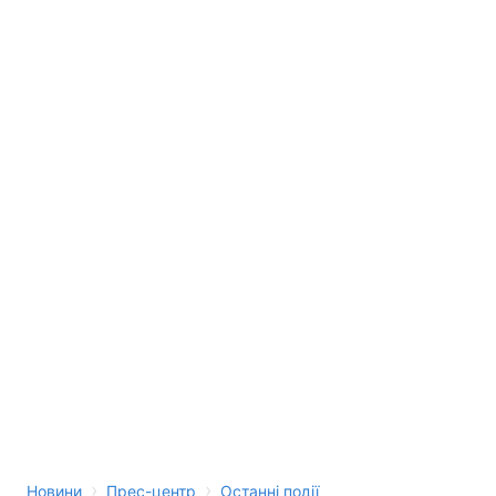
›
›
Новини
Прес-центр
Останні події