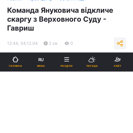
Команда Януковича відкличе
скаргу з Верховного Суду -
Гавриш
12:44, 04.12.04
2 хв.
0
Підпишіться на нас в Google
RU
МОВА
ГОЛОВНА
РОЗДІЛИ
ПОГОДА
ЛАЙТ
Реклама
ad