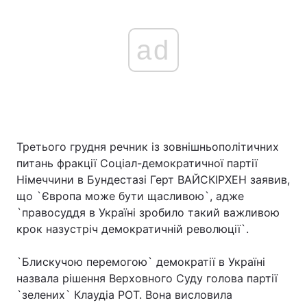
ad
Третього грудня речник із зовнішньополітичних
питань фракції Соціал-демократичної партії
Німеччини в Бундестазі Герт ВАЙСКІРХЕН заявив,
що `Європа може бути щасливою`, адже
`правосуддя в Україні зробило такий важливою
крок назустріч демократичній революції`.
`Блискучою перемогою` демократії в Україні
назвала рішення Верховного Суду голова партії
`зелених` Клаудіа РОТ. Вона висловила