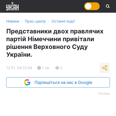
›
›
Новини
Прес-центр
Останні події
Представники двох правлячих
партій Німеччини привітали
рішення Верховного Суду
України.
12:51, 04.12.04
1 хв.
2
Підпишіться на нас в Google
Реклама