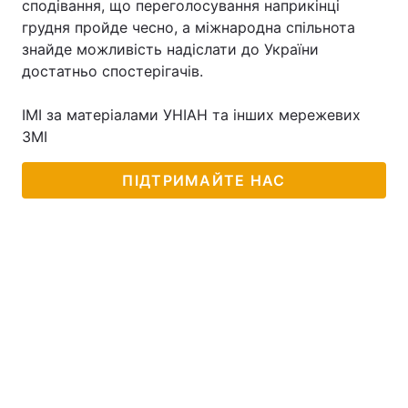
сподівання, що переголосування наприкінці
грудня пройде чесно, а міжнародна спільнота
знайде можливість надіслати до України
достатньо спостерігачів.
Головна
Війна
ІМІ за матеріалами УНІАН та інших мережевих
Україна
Політика
ЗМІ
Економіка
Світ
ПІДТРИМАЙТЕ НАС
Спорт
Наука
Техно і зв'язок
Лайт
Зброя
Інциденти
Здоров'я
Туризм
Цікавинки
Погода
Екологія
Регіони