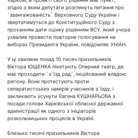
Харкові, в проекті свого рішення має пункт,
згідно з яким депутати розглянуть питання про
`заангажованість` Верховного Суду України і
звертатимуться до Конституційного Суду з
проханням дати оцінку рішенням ВСУ, який учора
ухвалив провести повторне голосування на
виборах Президента України, повідомляє УНІАН.
У ці хвилини понад 10 тисяч прихильників
Віктора ЮЩЕНКА пікетують Оперний театр, де
має проходити `з`їзд рад`, ініційований владою
регіону. Вони протестують проти
сепаратистських намірів учасників з`їзду, і
закликають усунути Євгена КУШНАРЬОВА з
посади голови Харківської обласної державної
адміністрації як одного з ініціаторів
розкольницьких процесів в Україні.
Близько тисячі прихильників Віктора