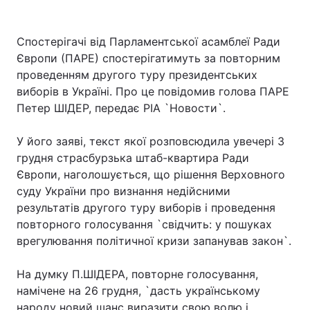
Спостерігачі від Парламентської асамблеї Ради
Європи (ПАРЕ) спостерігатимуть за повторним
проведенням другого туру президентських
виборів в Україні. Про це повідомив голова ПАРЕ
Петер ШІДЕР, передає РІА `Новости`.
У його заяві, текст якої розповсюдила увечері 3
грудня страсбурзька штаб-квартира Ради
Європи, наголошується, що рішення Верховного
суду України про визнання недійсними
результатів другого туру виборів і проведення
повторного голосування `свідчить: у пошуках
врегулювання політичної кризи запанував закон`.
На думку П.ШІДЕРА, повторне голосування,
намічене на 26 грудня, `дасть українському
народу новий шанс виразити свою волю і