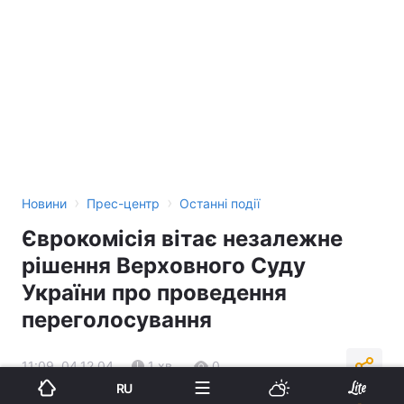
›
›
Новини
Прес-центр
Останні події
Єврокомісія вітає незалежне
рішення Верховного Суду
України про проведення
переголосування
11:09, 04.12.04
1 хв.
0
RU