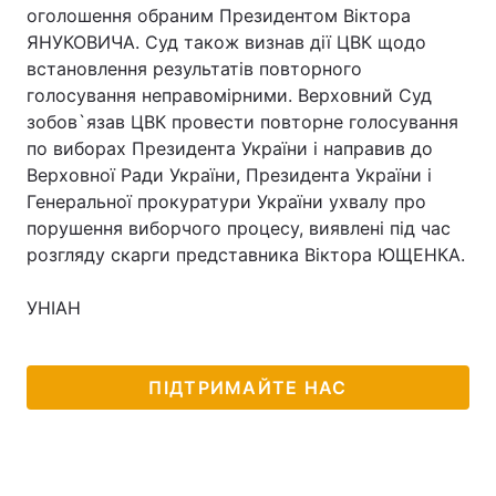
оголошення обраним Президентом Віктора
Лонгріди
ЯНУКОВИЧА. Суд також визнав дії ЦВК щодо
встановлення результатів повторного
голосування неправомірними. Верховний Суд
Відео з Youtube
Статті
зобов`язав ЦВК провести повторне голосування
по виборах Президента України і направив до
Інтерв'ю
Думки
Верховної Ради України, Президента України і
Генеральної прокуратури України ухвалу про
Архів
Вакансії
порушення виборчого процесу, виявлені під час
Контакти
розгляду скарги представника Віктора ЮЩЕНКА.
Послуги
УНІАН
ПІДТРИМАЙТЕ НАС