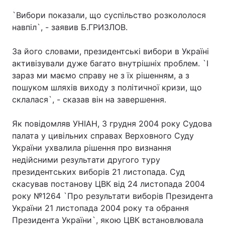
`Вибори показали, що суспільство розкололося
навпіл`, - заявив Б.ГРИЗЛОВ.
Головна
Війна
За його словами, президентські вибори в Україні
активізували дуже багато внутрішніх проблем. `І
Україна
Політика
зараз ми маємо справу не з їх рішенням, а з
пошуком шляхів виходу з політичної кризи, що
Економіка
Світ
склалася`, - сказав він на завершення.
Спорт
Наука
Як повідомляв УНІАН, 3 грудня 2004 року Судова
Техно і зв'язок
Лайт
палата у цивільних справах Верховного Суду
України ухвалила рішення про визнання
Зброя
Інциденти
недійсними результати другого туру
президентських виборів 21 листопада. Суд
Здоров'я
Туризм
скасував постанову ЦВК від 24 листопада 2004
року №1264 `Про результати виборів Президента
Цікавинки
Погода
України 21 листопада 2004 року та обрання
Президента України`, якою ЦВК встановлювала
Екологія
Регіони