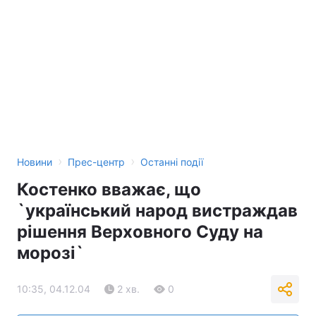
Тема оформлення
›
›
Новини
Прес-центр
Останні події
Костенко вважає, що
`український народ вистраждав
рішення Верховного Суду на
морозі`
10:35, 04.12.04
2 хв.
0