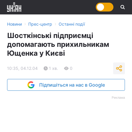
›
›
Новини
Прес-центр
Останні події
Шосткінські підприємці
допомагають прихильникам
Ющенка у Києві
10:35, 04.12.04
1 хв.
0
Підпишіться на нас в Google
Реклама