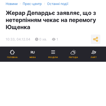
›
›
Новини
Прес-центр
Останні події
Жерар Депардьє заявляє, що з
нетерпінням чекає на перемогу
Ющенка
10:33, 04.12.04
0 хв.
1
Підпишіться на нас в Google
RU
МОВА
ГОЛОВНА
РОЗДІЛИ
ПОГОДА
ЛАЙТ
Реклама
ad