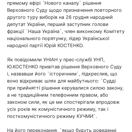
прямому ефірі `Нового каналу` рішення
Верховного Суду щодо призначення повторного
другого туру виборів на 26 грудня народний
депутат України, перший заступник голови
фракції `Наша Україна`, член виконкому Комітету
національного порятунку, лідер Української
народної партії Юрій КОСТЕНКО.
Як повідомили УНІАН у прес-службі УНП,
Ю.КОСТЕНКО привітав рішення Верховного Суду
і, назвавши його `історичним`, підкреслив, що
воно відкриває шлях для майбутнього: `Судді
при прийнятті рішення керувалися силою закону,
а не традиційним телефонним правом, або
законом сили, як це ми спостерігали впродовж
усіх років як комуністичного режиму, так і
посткомуністичного режиму КУЧМИ`.
На його переконання, `якщо будуть доведенні