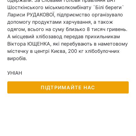
одержали. За словами голови правління ВАТ
Шосткінського міськмолкомбінату `Білі береги`
Лариси РУДАКОВОЇ, підприємство організувало
допомогу продуктами харчування, а також
Головна
Війна
одягом, всього на суму близько 8 тисяч гривень.
А місцевий хлібозавод передав прихильникам
Україна
Політика
Віктора ЮЩЕНКА, які перебувають в наметовому
містечку в центрі Києва, 200 кг хлібобулочних
Економіка
Світ
виробів.
Спорт
Наука
УНІАН
Техно і зв'язок
Лайт
ПІДТРИМАЙТЕ НАС
Зброя
Інциденти
Здоров'я
Туризм
Цікавинки
Погода
Екологія
Регіони