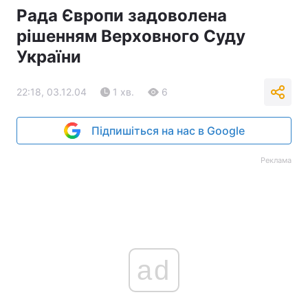
Рада Європи задоволена
Тема оформлення
рішенням Верховного Суду
України
22:18, 03.12.04
1 хв.
6
Підпишіться на нас в Google
Реклама
ad