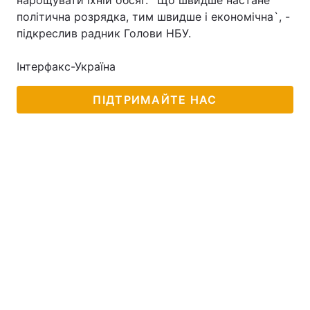
нарощувати їхній обсяг. `Що швидше настане
політична розрядка, тим швидше і економічна`, -
підкреслив радник Голови НБУ.
Інтерфакс-Україна
ПІДТРИМАЙТЕ НАС