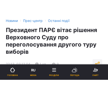
›
›
Новини
Прес-центр
Останні події
Президент ПАРЄ вітає рішення
Верховного Суду про
переголосування другого туру
виборів
22:13, 03.12.04
1 хв.
9
RU
МОВА
ГОЛОВНА
РОЗДІЛИ
ПОГОДА
ЛАЙТ
Підпишіться на нас в Google
Реклама