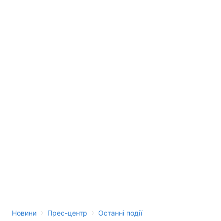
Лонгріди
Відео з Youtube
Статті
Інтерв'ю
Думки
Архів
Вакансії
Контакти
Послуги
›
›
Новини
Прес-центр
Останні події