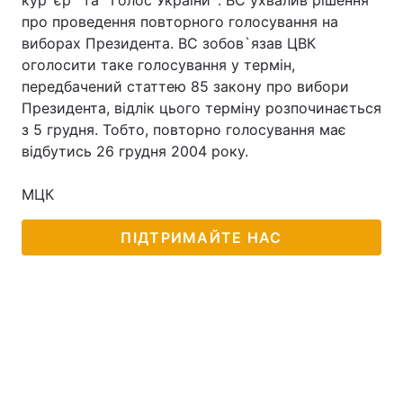
кур`єр` та `Голос України`. ВС ухвалив рішення
про проведення повторного голосування на
виборах Президента. ВС зобов`язав ЦВК
оголосити таке голосування у термін,
Головна
Війна
передбачений статтею 85 закону про вибори
Президента, відлік цього терміну розпочинається
Україна
Політика
з 5 грудня. Тобто, повторно голосування має
відбутись 26 грудня 2004 року.
Економіка
Світ
МЦК
Спорт
Наука
Техно і зв'язок
Лайт
ПІДТРИМАЙТЕ НАС
Зброя
Інциденти
Здоров'я
Туризм
Цікавинки
Погода
Екологія
Регіони