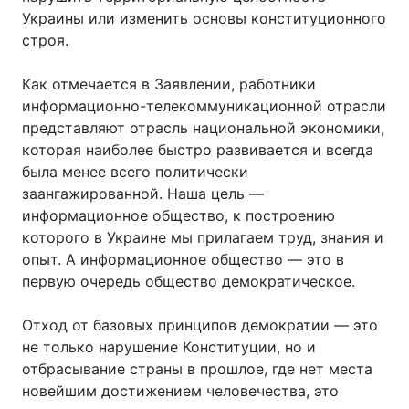
Украины или изменить основы конституционного
Лонгріди
строя.
Как отмечается в Заявлении, работники
Відео з Youtube
Статті
информационно-телекоммуникационной отрасли
Інтерв'ю
Думки
представляют отрасль национальной экономики,
которая наиболее быстро развивается и всегда
Архів
Вакансії
была менее всего политически
заангажированной. Наша цель —
Контакти
информационное общество, к построению
которого в Украине мы прилагаем труд, знания и
Послуги
опыт. А информационное общество — это в
первую очередь общество демократическое.
Отход от базовых принципов демократии — это
не только нарушение Конституции, но и
отбрасывание страны в прошлое, где нет места
новейшим достижением человечества, это