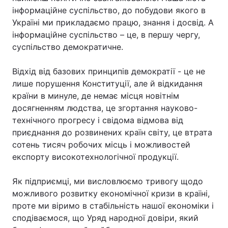
інформаційне суспільство, до побудови якого в
Україні ми прикладаємо працю, знання і досвід. А
інформаційне суспільство – це, в першу чергу,
суспільство демократичне.
Відхід від базових принципів демократії - це не
лише порушення Конституції, але й відкидання
країни в минуле, де немає місця новітнім
досягненням людства, це згортання науково-
технічного прогресу і свідома відмова від
приєднання до розвинених країн світу, це втрата
сотень тисяч робочих місць і можливостей
експорту високотехнологічної продукції.
Як підприємці, ми висловлюємо тривогу щодо
можливого розвитку економічної кризи в країні,
проте ми віримо в стабільність нашої економіки і
сподіваємося, що Уряд народної довіри, який