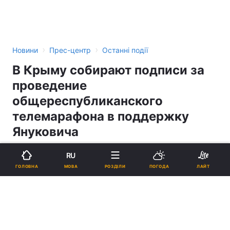
›
›
Новини
Прес-центр
Останні події
В Крыму собирают подписи за
проведение
общереспубликанского
телемарафона в поддержку
Януковича
RU
16:24, 03.12.04
1 хв.
0
МОВА
ГОЛОВНА
РОЗДІЛИ
ПОГОДА
ЛАЙТ
Підпишіться на нас в Google
Реклама