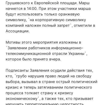
Грушевского к Европейской площади. Марш
начнется в 14:00. При этом участники марша
будут использовать только оранжевую
символику, `на корпоративную символику
Головна
Війна
компаний наложен полный запрет`, отметили в
Україна
Політика
Ассоциации.
Економіка
Світ
Мотивы этого мероприятия изложены в
`Заявлении работников информационно-
Спорт
Наука
телекоммуникационной отрасли Украины`,
которое было принято вчера.
Техно і зв'язок
Лайт
Подписанты Заявления осудили действия тех,
Зброя
Інциденти
кто, `грубо нарушив право людей на свободу
выбора, вызывал в стране острый политический
Здоров'я
Туризм
кризис и теперь затягиванием политического
Цікавинки
Погода
процесса толкает страну к кризису
экономическому`, а также тех, кто призывает
Екологія
Регіони
нарушить территориальную целостность