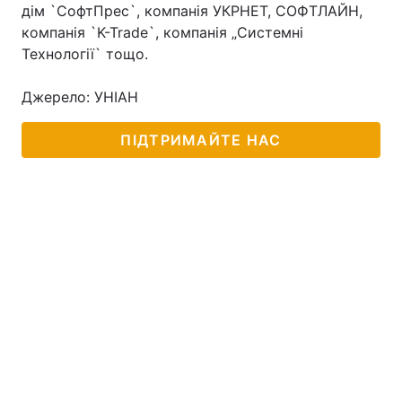
дім `СофтПрес`, компанія УКРНЕТ, СОФТЛАЙН,
компанія `K-Trade`, компанія „Системні
Технології` тощо.
Джерело: УНІАН
ПІДТРИМАЙТЕ НАС