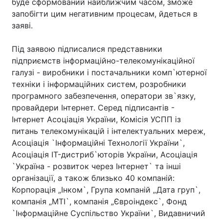
буде сформований найближчим часом, зможе
запобігти цим негативним процесам, йдеться в
заяві.
Під заявою підписалися представники
підприємств інформаційно-телекомунікаційної
галузі - виробники і постачальники комп`ютерної
техніки і інформаційних систем, розробники
програмного забезпечення, оператори зв`язку,
провайдери Інтернет. Серед підписантів -
Інтернет Асоціація України, Комісія УСПП із
питань телекомунікацій і інтелектуальних мереж,
Асоціація `Інформаційні Технології України`,
Асоціація IT-дистриб`юторів України, Асоціація
`Україна - розвиток через Інтернет` та інші
організації, а також близько 40 компаній:
Корпорація „Інком`, Група компаній „Дата груп`,
компанія „MTI`, компанія „Євроіндекс`, Фонд
`Інформаційне Суспільство України`, Видавничий