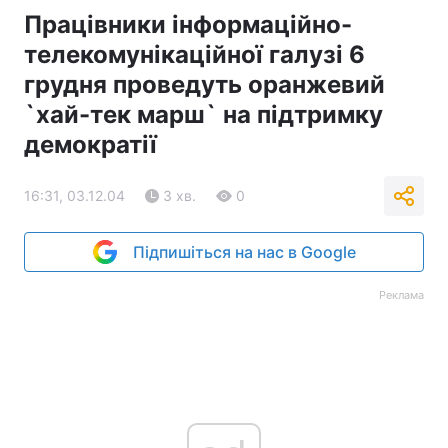
Працівники інформаційно-
телекомунікаційної галузі 6
грудня проведуть оранжевий
`хай-тек марш` на підтримку
демократії
16:31, 03.12.04
3 хв.
0
Підпишіться на нас в Google
Реклама