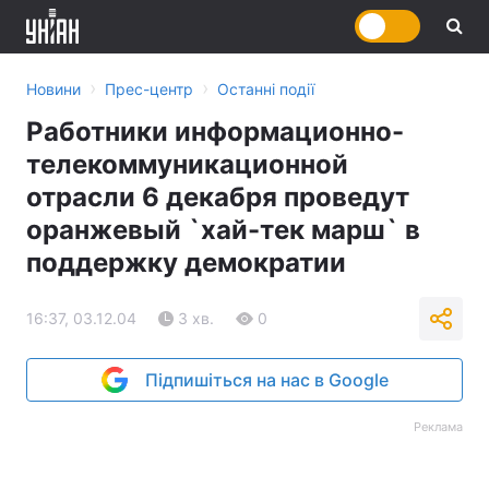
›
›
Новини
Прес-центр
Останні події
Работники информационно-
телекоммуникационной
отрасли 6 декабря проведут
оранжевый `хай-тек марш` в
поддержку демократии
16:37, 03.12.04
3 хв.
0
Підпишіться на нас в Google
Реклама