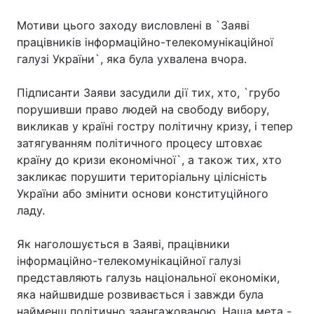
Мотиви цього заходу висловлені в `Заяві
працівників інформаційно-телекомунікаційної
галузі України`, яка була ухвалена вчора.
Підписанти Заяви засудили дії тих, хто, `грубо
порушивши право людей на свободу вибору,
викликав у країні гостру політичну кризу, і тепер
затягуванням політичного процесу штовхає
країну до кризи економічної`, а також тих, хто
закликає порушити територіальну цілісність
України або змінити основи конституційного
ладу.
Як наголошується в Заяві, працівники
інформаційно-телекомунікаційної галузі
представляють галузь національної економіки,
яка найшвидше розвивається і завжди була
найменш політично заангажованою. Наша мета -