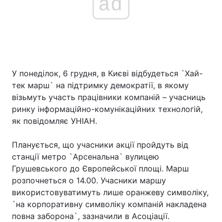
ad
У понеділок, 6 грудня, в Києві відбудеться `Хай-
тек марш` на підтримку демократії, в якому
візьмуть участь працівники компаній – учасниць
ринку інформаційно-комунікаційних технологій,
як повідомляє УНІАН.
Планується, що учасники акції пройдуть від
станції метро `Арсенальна` вулицею
Грушевського до Європейської площі. Марш
розпочнеться о 14.00. Учасники маршу
використовуватимуть лише оранжеву символіку,
`на корпоративну символіку компаній накладена
повна заборона`, зазначили в Асоціації.