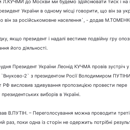
и Л.КУЧМИ до Москви ми будемо здійснювати тиск і на н
резидент України в одному місці говорити, що він за ук
 що він за російськомовне населення`, - додав М.ТОМЕНК
дку, якщо президент і надалі вестиме подвійну гру опоз
ння його діяльності.
рудня Президент України Леонід КУЧМА провів зустріч у
`Внуково-2` з президентом Росії Володимиром ПУТІНИ
ент РФ висловив здивування пропозицією провести пере
 президентських виборів в Україні.
казав В.ПУТІН. – Переголосування можна проводити треті
й раз, поки одна із сторін не одержить потрібні резуль