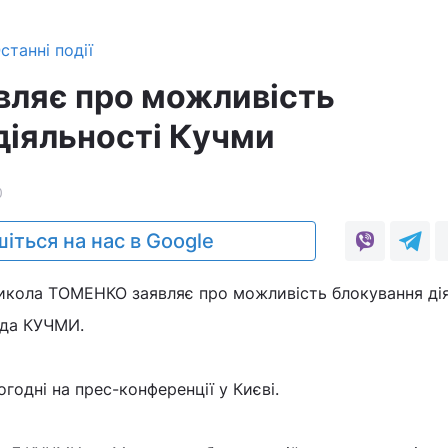
станні події
вляє про можливість
діяльності Кучми
0
іться на нас в Google
Микола ТОМЕНКО заявляє про можливість блокування ді
іда КУЧМИ.
годні на прес-конференції у Києві.