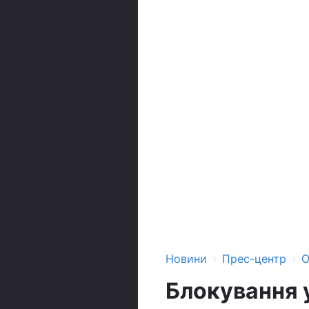
›
›
Новини
Прес-центр
О
Блокування 