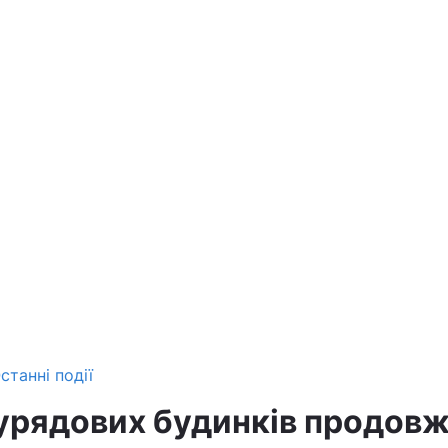
станні події
урядових будинків продов