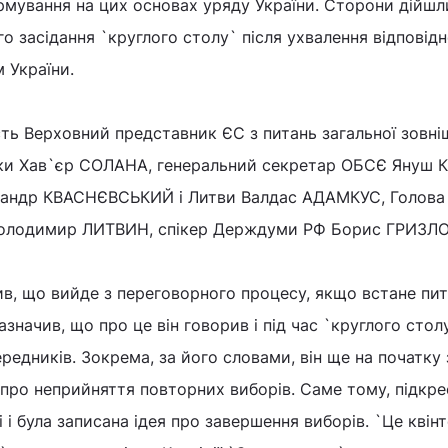
рмування на цих основах уряду України. Сторони дійшл
о засідання `круглого столу` після ухвалення відповід
 України.
ть Верховний представник ЄС з питань загальної зовні
пеки Хав`єр СОЛАНА, генеральний секретар ОБСЄ Януш 
сандр КВАСНЄВСЬКИЙ і Литви Валдас АДАМКУС, Голова
 Володимир ЛИТВИН, спікер Держдуми РФ Борис ГРИЗЛО
в, що вийде з переговорного процесу, якщо встане пи
начив, що про це він говорив і під час `круглого стол
едників. Зокрема, за його словами, він ще на початку 
про неприйняття повторних виборів. Саме тому, підкрес
і була записана ідея про завершення виборів. `Це квінт