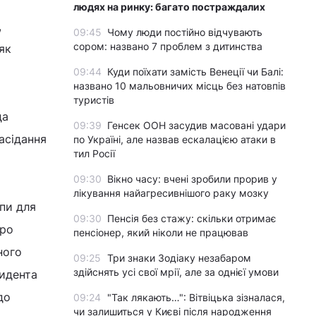
людях на ринку: багато постраждалих
,
09:45
Чому люди постійно відчувають
сором: названо 7 проблем з дитинства
як
09:44
Куди поїхати замість Венеції чи Балі:
названо 10 мальовничих місць без натовпів
туристів
да
09:39
Генсек ООН засудив масовані удари
асідання
по Україні, але назвав ескалацією атаки в
тил Росії
09:30
Вікно часу: вчені зробили прорив у
лікування найагресивнішого раку мозку
упи для
09:30
Пенсія без стажу: скільки отримає
про
пенсіонер, який ніколи не працював
ного
09:25
Три знаки Зодіаку незабаром
здійснять усі свої мрії, але за однієї умови
зидента
до
09:24
"Так лякають…": Вітвіцька зізналася,
чи залишиться у Києві після народження