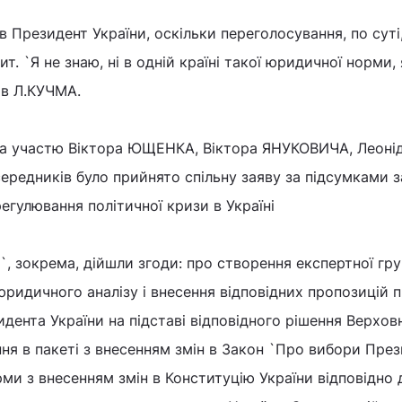
 Президент України, оскільки переголосування, по суті
т. `Я не знаю, ні в одній країні такої юридичної норми, 
ав Л.КУЧМА.
 за участю Віктора ЮЩЕНКА, Віктора ЯНУКОВИЧА, Леоні
редників було прийнято спільну заяву за підсумками з
егулювання політичної кризи в Україні
`, зокрема, дійшли згоди: про створення експертної гр
ридичного аналізу і внесення відповідних пропозицій 
дента України на підставі відповідного рішення Верхов
ння в пакеті з внесенням змін в Закон `Про вибори Пре
рми з внесенням змін в Конституцію України відповідно 