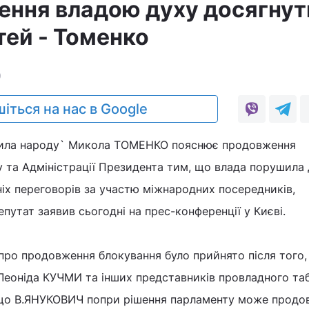
ення владою духу досягнут
ей - Томенко
0
іться на нас в Google
 `Сила народу` Микола ТОМЕНКО пояснює продовження
 та Адміністрації Президента тим, що влада порушила
ніх переговорів за участю міжнародних посередників,
путат заявив сьогодні на прес-конференції у Києві.
 про продовження блокування було прийнято після того, 
 Леоніда КУЧМИ та інших представників провладного та
 що В.ЯНУКОВИЧ попри рішення парламенту може продо