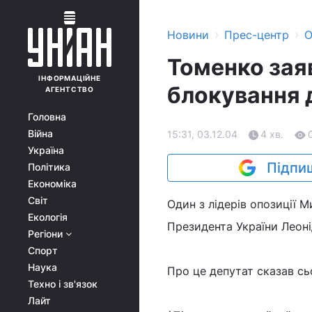
›
›
Новини
Прес-центр
О
Томенко зая
ІНФОРМАЦІЙНЕ
блокування 
АГЕНТСТВО
Головна
Війна
15:31, 03.12.04
4 хв.
Україна
Підпиш
Політика
Економіка
Світ
Один з лідерів опозиції 
Екологія
Президента України Леон
Регіони
Спорт
Наука
Про це депутат сказав сьо
Техно і зв'язок
Лайт