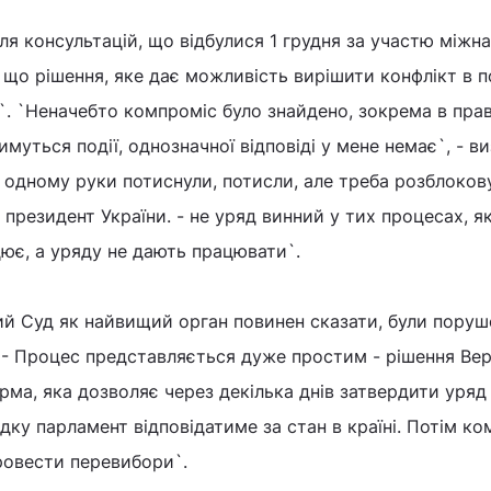
ля консультацій, що відбулися 1 грудня за участю міжн
 що рішення, яке дає можливість вирішити конфлікт в п
`. `Неначебто компроміс було знайдено, зокрема в пр
тимуться події, однозначної відповіді у мене немає`, - в
 одному руки потиснули, потисли, але треба розблоков
президент України. - не уряд винний у тих процесах, як
цює, а уряду не дають працювати`.
й Суд як найвищий орган повинен сказати, були поруш
. - Процес представляється дуже простим - рішення Ве
рма, яка дозволяє через декілька днів затвердити уряд
ку парламент відповідатиме за стан в країні. Потім ком
провести перевибори`.