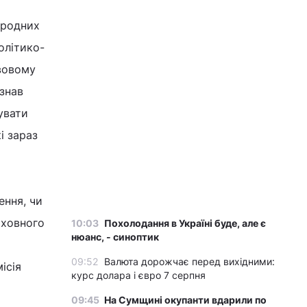
ародних
олітико-
авовому
изнав
увати
і зараз
ення, чи
рховного
10:03
Похолодання в Україні буде, але є
нюанс, - синоптик
09:52
Валюта дорожчає перед вихідними:
ісія
курс долара і євро 7 серпня
09:45
На Сумщині окупанти вдарили по