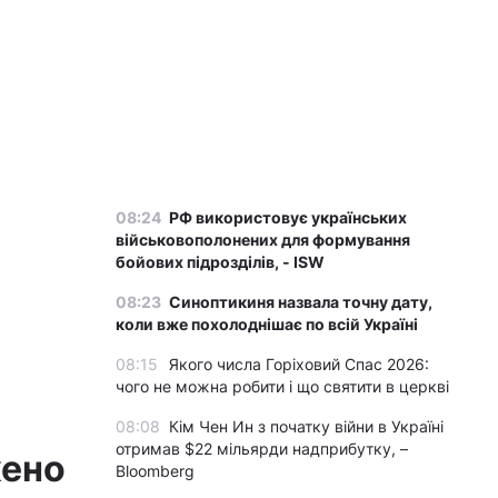
08:24
РФ використовує українських
військовополонених для формування
бойових підрозділів, - ISW
08:23
Синоптикиня назвала точну дату,
коли вже похолоднішає по всій Україні
08:15
Якого числа Горіховий Спас 2026:
чого не можна робити і що святити в церкві
08:08
Кім Чен Ин з початку війни в Україні
отримав $22 мільярди надприбутку, –
жено
Bloomberg