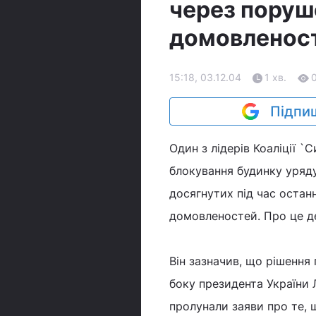
через поруш
домовленост
15:18, 03.12.04
1 хв.
Підпиш
Один з лідерів Коаліції
блокування будинку уряду
досягнутих під час остан
домовленостей. Про це де
Він зазначив, що рішення
боку президента України
пролунали заяви про те,