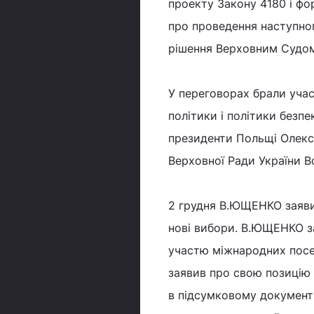
проекту Закону 4180 і фо
про проведення наступног
рішення Верховним Судом
У переговорах брали учас
політики і політики без
президенти Польщі Олек
Верховної Ради України
2 грудня В.ЮЩЕНКО заяви
нові вибори. В.ЮЩЕНКО заз
участю міжнародних посер
заявив про свою позицію 
в підсумковому документі 