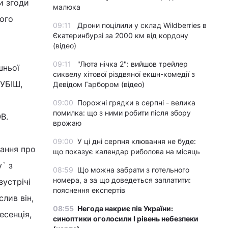
и згоди
малюка
ного
09:11
Дрони поцілили у склад Wildberries в
Єкатеринбурзі за 2000 км від кордону
(відео)
09:11
"Люта нічка 2": вийшов трейлер
шньої
сиквелу хітової різдвяної екшн-комедії з
КУБІШ,
Девідом Гарбором (відео)
09:00
Порожні грядки в серпні - велика
помилка: що з ними робити після збору
В.
врожаю
09:00
У ці дні серпня клювання не буде:
тання про
що показує календар риболова на місяць
у` з
08:59
Що можна забрати з готельного
номера, а за що доведеться заплатити:
зустрічі
пояснення експертів
лив він,
08:55
Негода накриє пів України:
есенція,
синоптики оголосили І рівень небезпеки