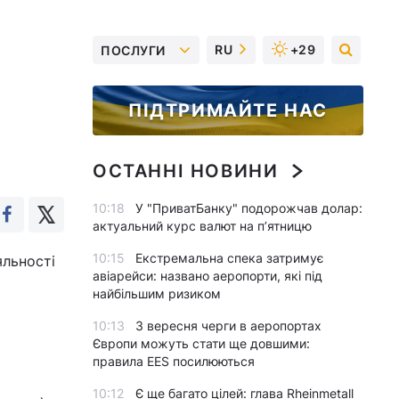
RU
+29
ПОСЛУГИ
ПІДТРИМАЙТЕ НАС
ОСТАННІ НОВИНИ
10:18
У "ПриватБанку" подорожчав долар:
актуальний курс валют на п’ятницю
10:15
Екстремальна спека затримує
яльності
авіарейси: названо аеропорти, які під
найбільшим ризиком
10:13
З вересня черги в аеропортах
Європи можуть стати ще довшими:
правила EES посилюються
10:12
Є ще багато цілей: глава Rheinmetall