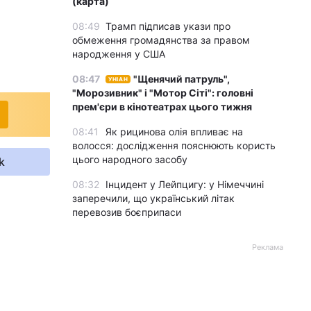
(карта)
08:49
Трамп підписав укази про
обмеження громадянства за правом
народження у США
08:47
"Щенячий патруль",
УНІАН
"Морозивник" і "Мотор Сіті": головні
прем'єри в кінотеатрах цього тижня
08:41
Як рицинова олія впливає на
волосся: дослідження пояснюють користь
цього народного засобу
k
08:32
Інцидент у Лейпцигу: у Німеччині
заперечили, що український літак
перевозив боєприпаси
Реклама