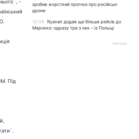
ього`, -
зробив жорсткий прогноз про російські
дрони
раїнський
О.
10:04
Ryanair додав ще більше рейсів до
Марокко: одразу три з них – із Польщі
иція
Реклама
М. Під
й,
тати`.