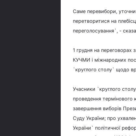
Саме перевибори, уточнив
перетворитися на плебісци
переголосування`, - сказ
1 грудня на переговорах
КУЧМИ і міжнародних посе
`круглого столу` щодо вр
Учасники `круглого столу
проведення термінового ю
завершення виборів Прези
Суду України; про ухвале
України` політичної рефо