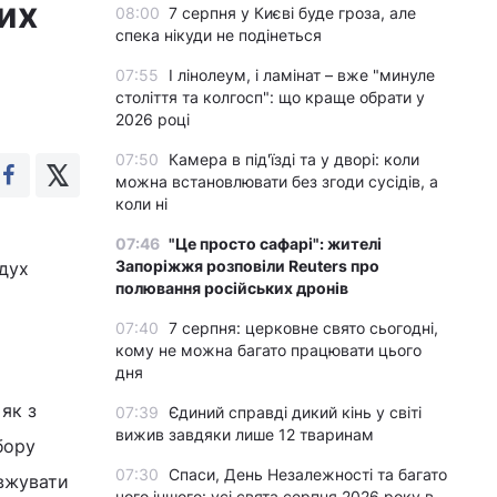
их
08:00
7 серпня у Києві буде гроза, але
спека нікуди не подінеться
07:55
І лінолеум, і ламінат – вже "минуле
століття та колгосп": що краще обрати у
2026 році
07:50
Камера в під'їзді та у дворі: коли
можна встановлювати без згоди сусідів, а
коли ні
07:46
"Це просто сафарі": жителі
Запоріжжя розповіли Reuters про
 дух
полювання російських дронів
07:40
7 серпня: церковне свято сьогодні,
кому не можна багато працювати цього
дня
як з
07:39
Єдиний справді дикий кінь у світі
вижив завдяки лише 12 тваринам
бору
07:30
Спаси, День Незалежності та багато
вжувати
чого іншого: усі свята серпня 2026 року в