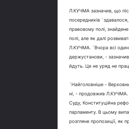
Л.КУЧМА зазначив, що піс
посередників `здавалося,
правовому полі, знайдене
полі, але як далі розвива
Л.КУЧМА. `Вчора всі один
держустанови, - зазначив 
йдуть. Це не уряд не пра
`Найголовніше - Верховни
ні, - продовжив Л.КУЧМА
Суду, Конституційна рефо
парламенту. В цьому випад
розгляне пропозиції, як 