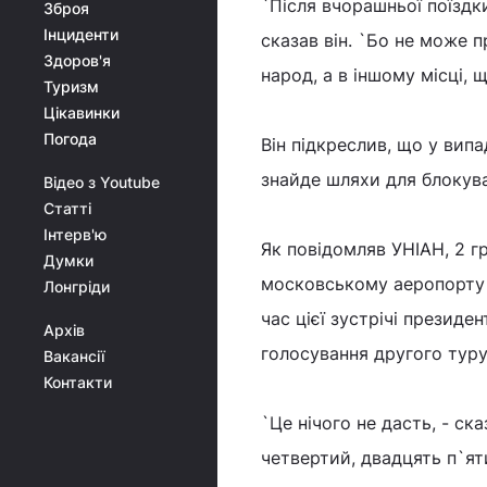
`Після вчорашньої поїздк
Зброя
Інциденти
сказав він. `Бо не може п
Здоров'я
народ, а в іншому місці,
Туризм
Цікавинки
Погода
Він підкреслив, що у випа
знайде шляхи для блокува
Відео з Youtube
Статті
Інтерв'ю
Як повідомляв УНІАН, 2 г
Думки
московському аеропорту 
Лонгріди
час цієї зустрічі презид
Архів
голосування другого туру
Вакансії
Контакти
`Це нічого не дасть, - с
четвертий, двадцять п`яти