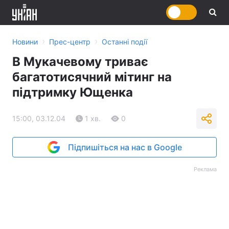
›
›
Новини
Прес-центр
Останні події
В Мукачевому триває
багатотисячний мітинг на
підтримку Ющенка
15:00, 03.12.04
1 хв.
0
Підпишіться на нас в Google
Реклама