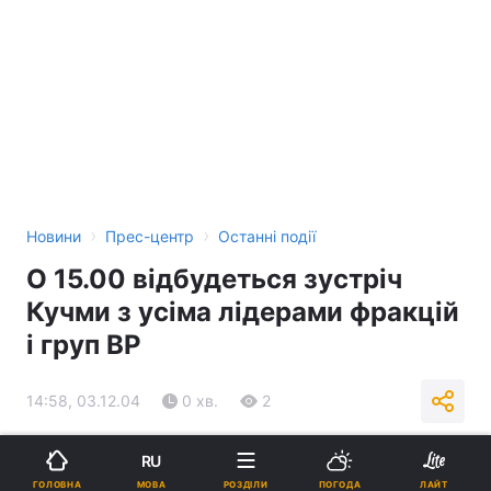
›
›
Новини
Прес-центр
Останні події
О 15.00 відбудеться зустріч
Кучми з усіма лідерами фракцій
і груп ВР
14:58, 03.12.04
0 хв.
2
Підпишіться на нас в Google
RU
МОВА
ГОЛОВНА
РОЗДІЛИ
ПОГОДА
ЛАЙТ