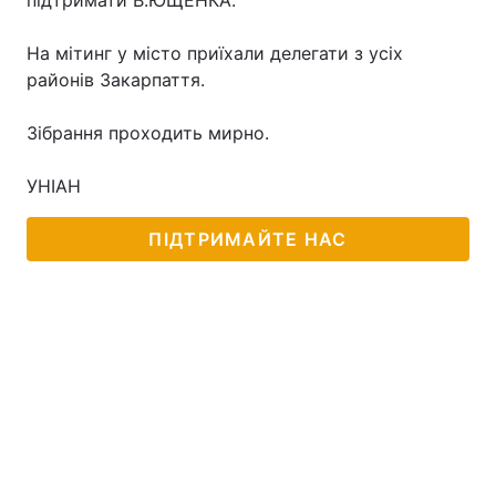
підтримати В.ЮЩЕНКА.
На мітинг у місто приїхали делегати з усіх
районів Закарпаття.
Головна
Війна
Зібрання проходить мирно.
Україна
Політика
УНІАН
Економіка
Світ
ПІДТРИМАЙТЕ НАС
Спорт
Наука
Техно і зв'язок
Лайт
Зброя
Інциденти
Здоров'я
Туризм
Цікавинки
Погода
Екологія
Регіони