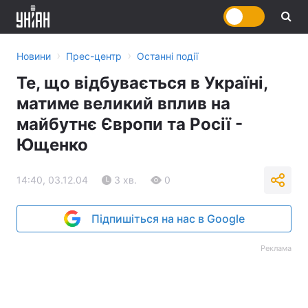
›
›
Новини
Прес-центр
Останні події
Те, що відбувається в Україні,
матиме великий вплив на
майбутнє Європи та Росії -
Ющенко
14:40, 03.12.04
3 хв.
0
Підпишіться на нас в Google
Реклама