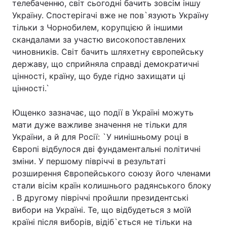
телебаченню, світ сьогодні бачить зовсім іншу
Україну. Спостерігачі вже не пов`язують Україну
тільки з Чорнобилем, корупцією й іншими
скандалами за участю високопоставлених
Головна
Війна
чиновників. Світ бачить шляхетну європейську
державу, що сприйняла справді демократичні
Україна
Політика
цінності, країну, що буде гідно захищати ці
цінності.`
Економіка
Світ
Спорт
Наука
Ющенко зазначає, що події в Україні можуть
мати дуже важливе значення не тільки для
Техно і зв'язок
Лайт
України, а й для Росії: `У нинішньому році в
Європі відбулося дві фундаментальні політичні
Зброя
Інциденти
зміни. У першому півріччі в результаті
розширення Європейського союзу його членами
Здоров'я
Туризм
стали вісім країн колишнього радянського блоку
. В другому півріччі пройшли президентські
Цікавинки
Погода
вибори на Україні. Те, що відбудеться з моїй
країні після виборів, відіб`ється не тільки на
Екологія
Регіони