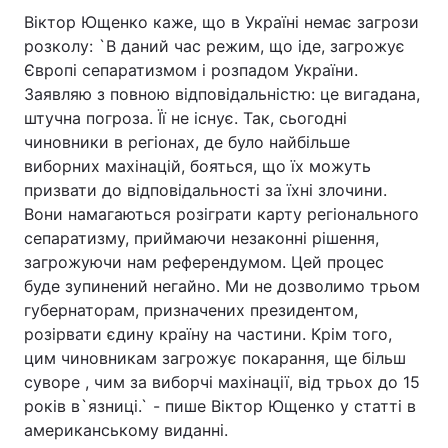
Віктор Ющенко каже, що в Україні немає загрози
Тема оформлення
розколу: `В даний час режим, що іде, загрожує
Європі сепаратизмом і розпадом України.
Заявляю з повною відповідальністю: це вигадана,
штучна погроза. Її не існує. Так, сьогодні
чиновники в регіонах, де було найбільше
виборних махінацій, бояться, що їх можуть
призвати до відповідальності за їхні злочини.
Вони намагаються розіграти карту регіонального
сепаратизму, приймаючи незаконні рішення,
загрожуючи нам референдумом. Цей процес
буде зупинений негайно. Ми не дозволимо трьом
губернаторам, призначених президентом,
розірвати єдину країну на частини. Крім того,
цим чиновникам загрожує покарання, ще більш
суворе , чим за виборчі махінації, від трьох до 15
років в`язниці.` - пише Віктор Ющенко у статті в
американському виданні.