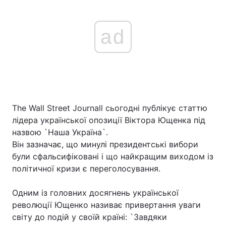
ad
The Wall Street Journall сьогодні публікує статтю
лідера української опозиції Віктора Ющенка під
назвою `Наша Україна`.
Він зазначає, що минулі президентські вибори
були сфальсифіковані і що найкращим виходом із
політичної кризи є переголосування.
Одним із головних досягнень української
революції Ющенко називає привертання уваги
світу до подій у своїй країні: `Завдяки