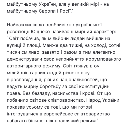
майбутньому України, але у великій мірі - на
Лонгріди
майбутньому Європи і Росії.`
Найважливішою особливістю української
Відео з Youtube
Статті
революції Ющнеко називає її мирний характер:
`Світ побачив, як мільйони людей вийшли на
Інтерв'ю
Думки
вулиці й площі. Майже два тижні, на холоді, сотні
тисяч сміливо, завзято і разом з тим елегантно
Архів
Вакансії
демонстрували своє неприйняття корумпованого
Контакти
авторитарного режиму. Світ глянув в очі
мільйонів гарних людей різного віку,
Послуги
віросповідання, різних національностей, що
ведуть мирну боротьбу за свої конституційні
права. Без безладу, насильства і крові. От що
побачило світове співтовариство. Народ України
показав усьому світові, що ми готові
інтегруватися в європейське співтовариство
набагато більше, ніж правлячий режим.`