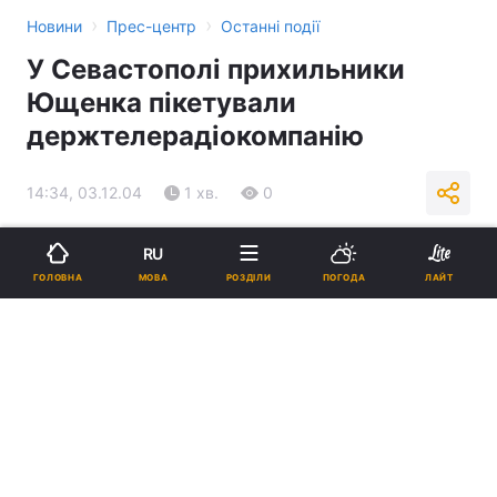
›
›
Новини
Прес-центр
Останні події
У Севастополі прихильники
Ющенка пікетували
держтелерадіокомпанію
14:34, 03.12.04
1 хв.
0
Підпишіться на нас в Google
RU
МОВА
ГОЛОВНА
РОЗДІЛИ
ПОГОДА
ЛАЙТ
Реклама
ad