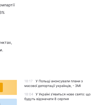
омпартії
43%
унктах,
и.
18:17
У Польщі анонсували плани з
масової депортації українців, - ЗМІ
18:04
У Україні з'явиться нове свято: що
будуть відзначати 8 серпня
s