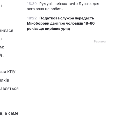
18:30
Румунія змінює течію Дунаю: для
і
чого вона це робить
18:22
Податкова служба передасть
Міноборони дані про чоловіків 18–60
років: що вирішив уряд
вилася
о
Реклама
м:
%.
ння КПУ
ників
тавляться
в, а саме