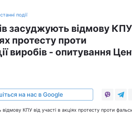
станні події
ів засуджують відмову КПУ
іях протесту проти
ї виробів - опитування Це
0
іться на нас в Google
 відмову КПУ від участі в акціях протесту проти фальси