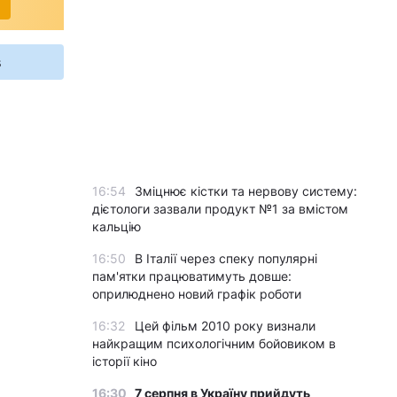
s
16:54
Зміцнює кістки та нервову систему:
дієтологи зазвали продукт №1 за вмістом
кальцію
16:50
В Італії через спеку популярні
пам'ятки працюватимуть довше:
оприлюднено новий графік роботи
16:32
Цей фільм 2010 року визнали
найкращим психологічним бойовиком в
історії кіно
16:30
7 серпня в Україну прийдуть