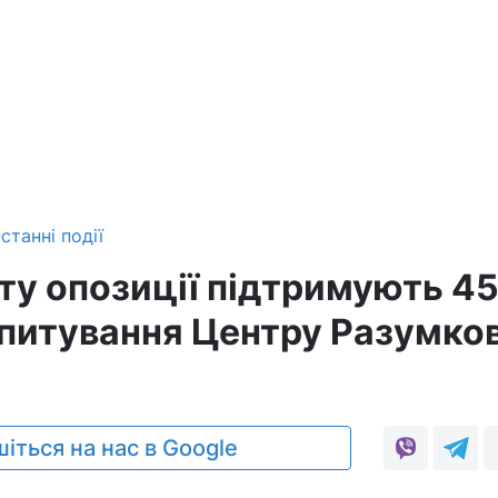
станні події
сту опозиції підтримують 4
 опитування Центру Разумко
іться на нас в Google