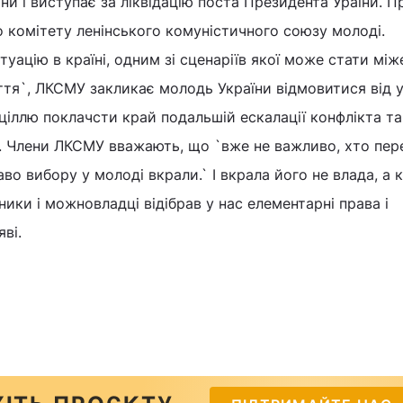
їни і виступає за ліквідацію поста Президента Ураїни. П
о комітету ленінського комуністичного союзу молоді.
уацію в країні, одним зі сценаріїв якої може стати між
я`, ЛКСМУ закликає молодь України відмовитися від у
ціллю поклачсти край подальшій ескалації конфлікта та
и. Члени ЛКСМУ вважають, що `вже не важливо, хто пе
аво вибору у молоді вкрали.` І вкрала його не влада, а к
ники і можновладці відібрав у нас елементарні права і
ві.