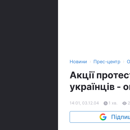
›
›
Новини
Прес-центр
О
Акції проте
українців -
14:01, 03.12.04
1 хв.
2
Підпиш