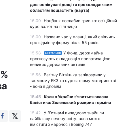
довгоочікувані дощі та прохолода: яким
областям пощастить (карта)
16:00
Нацбанк послабив гривню: офіційний
курс валют на п’ятницю
16:00
Названо час у планці, який свідчить
про відмінну форму після 55 років
15:58
У Фонді держмайна
АКТУАЛЬНО
прогнозують складнощі з приватизацією
великих державних активів
5%
15:56
Вагітну Вітвіцьку запідозрили у
таємному ЕКЗ та сурогатному материнстві
ва
- вона відповіла
15:45
Коли в України з'явиться власна
балістика: Зеленський розкрив терміни
15:42
У Вʼєтнамі випадково знайшли
найбільшу печеру світу: вона може
вмістити хмарочос і Boeing 747