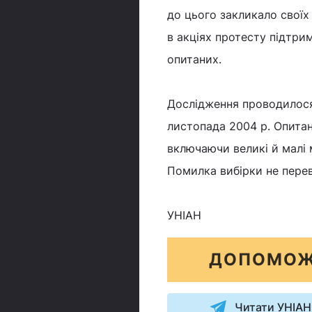
до цього закликало своїх
в акціях протесту підтри
опитаних.
Дослідження проводилося
листопада 2004 р. Опитан
включаючи великі й малі м
Помилка вибірки не перев
УНІАН
ДОПОМОЖ
Читати УНІАН