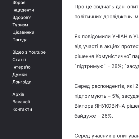
Зброя
Про це свідчать дані опи
Інциденти
політичних досліджень iм
Здоров'я
Туризм
Цікавинки
Як повідомили УНІАН в УЦ
Погода
від участі в акціях проте
Відео з Youtube
рішення Комуністичної пар
Статті
`підтримую` - 28%; `засу
Інтерв'ю
Думки
Лонгріди
Серед респондентів, які 
Архів
підтримують – 5%, засудж
Вакансії
Віктора ЯНУКОВИЧА рішенн
Контакти
байдуже – 26%.
Серед учасників опитуван