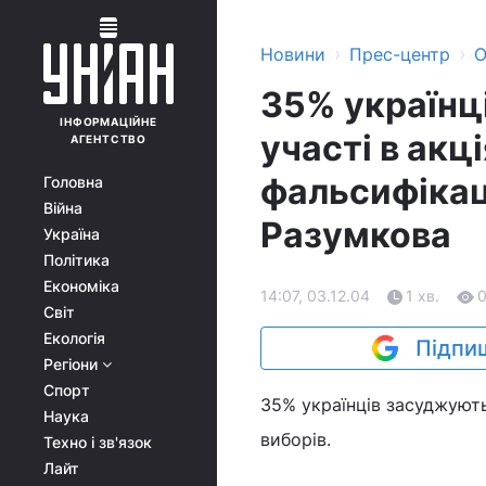
›
›
Новини
Прес-центр
О
35% українц
ІНФОРМАЦІЙНЕ
участі в акц
АГЕНТСТВО
фальсифікаці
Головна
Війна
Разумкова
Україна
Політика
Економіка
14:07, 03.12.04
1 хв.
Світ
Екологія
Підпиш
Регіони
Спорт
35% українців засуджують
Наука
виборів.
Техно і зв'язок
Лайт