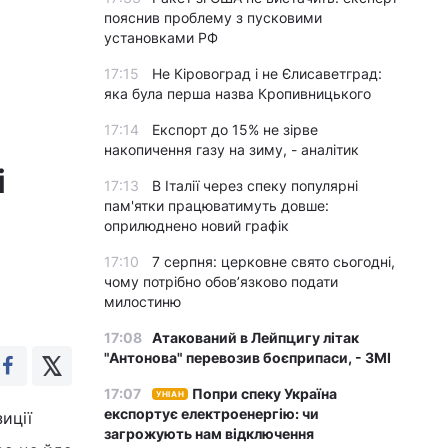
пояснив проблему з пусковими
установками РФ
17:15
Не Кіровоград і не Єлисаветград:
яка була перша назва Кропивницького
17:14
Експорт до 15% не зірве
накопичення газу на зиму, - аналітик
і
17:13
В Італії через спеку популярні
пам'ятки працюватимуть довше:
оприлюднено новий графік
17:10
7 серпня: церковне свято сьогодні,
чому потрібно обов’язково подати
милостиню
17:08
Атакований в Лейпцигу літак
"Антонова" перевозив боєприпаси, - ЗМІ
17:07
Попри спеку Україна
УНІАН
експортує електроенергію: чи
иції
загрожують нам відключення