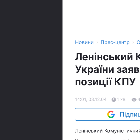
›
›
Новини
Прес-центр
О
Ленінський 
України заяв
позиції КПУ
14:01, 03.12.04
1 хв.
Підпиш
Ленінський Комуністичний