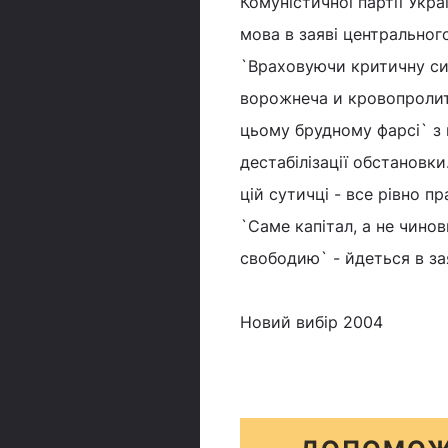
Комуністичної партії Укра
мова в заяві центральног
`Враховуючи критичну сит
ворожнеча и кровопролитт
цьому брудному фарсі` з 
дестабілізації обстановк
цій сутичці - все рівно пр
`Саме капітал, а не чинов
свободию` - йдеться в зая
Новий вибір 2004