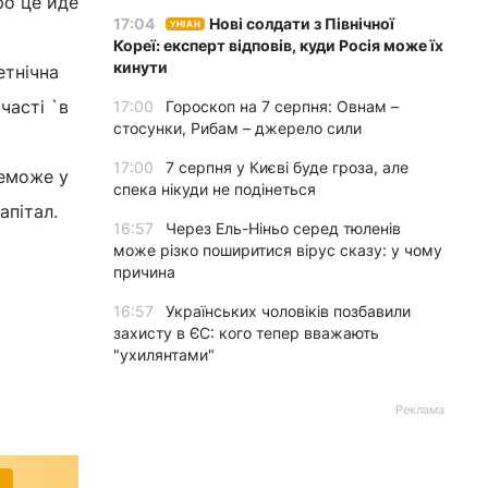
ро це йде
17:04
Нові солдати з Північної
УНІАН
Кореї: експерт відповів, куди Росія може їх
кинути
етнічна
часті `в
17:00
Гороскоп на 7 серпня: Овнам –
стосунки, Рибам – джерело сили
17:00
7 серпня у Києві буде гроза, але
реможе у
спека нікуди не подінеться
апітал.
16:57
Через Ель-Ніньо серед тюленів
може різко поширитися вірус сказу: у чому
причина
16:57
Українських чоловіків позбавили
захисту в ЄС: кого тепер вважають
"ухилянтами"
Реклама