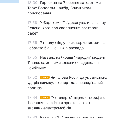
18:00
Гороскоп на 7 серпня за картами
Таро: Водоліям - вибір, Близнюкам -
прискорення
17:58
У Єврокомісії відреагували на заяву
Зеленського про скорочення поставок
ракет
17:55
7 продуктів, у яких корисних жирів
набагато більше, ніж в авокадо
17:55
Названо найкращі "народні" моделі
iPhone: саме ними власники задоволені
найбільше
17:52
Чи готова Росія до українських
УНІАН
ударів взимку: експерт дав несподіваний
прогноз
17:34
"Укренерго" підняло тарифи з
УНІАН
1 серпня: наскільки зросте вартість
зарядки електромобілів
17:33
Ракет зі США не вистачить: експерт