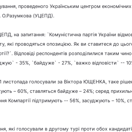
тування, проведеного Українським центром економічних 
. О.Разумкова (УЦЕПД).
ЕПД, на запитання: `Комуністична партія України відмо
сту, які проводяться опозицією. Як ви ставитеся до цьог
тії?`. Відповіді респондентів розподілилися таким чино
джую` - 35%, `байдуже` - 27%, `важко відповісти` -- 10
21 листопада голосували за Віктора ЮЩЕНКА, таке ріше
ують – 60%, ставляться байдуже – 24%; серед прихиль
я Компартії підтримують -- 56%, засуджують – 10%, с
ня, які голосували в другому турі проти обох кандидаті