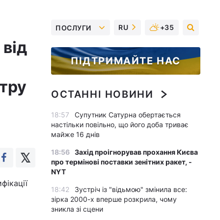
RU
+35
ПОСЛУГИ
 від
ПІДТРИМАЙТЕ НАС
нтру
ОСТАННІ НОВИНИ
18:57
Супутник Сатурна обертається
настільки повільно, що його доба триває
майже 16 днів
18:56
Захід проігнорував прохання Києва
про термінові поставки зенітних ракет, -
NYT
фікації
18:42
Зустріч із "відьмою" змінила все:
зірка 2000-х вперше розкрила, чому
зникла зі сцени