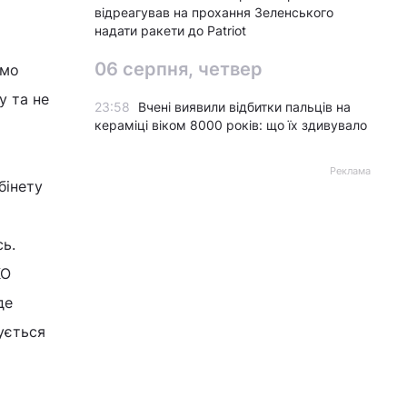
відреагував на прохання Зеленського
надати ракети до Patriot
06 серпня, четвер
омо
у та не
23:58
Вчені виявили відбитки пальців на
кераміці віком 8000 років: що їх здивувало
Реклама
бінету
сь.
КО
де
ується