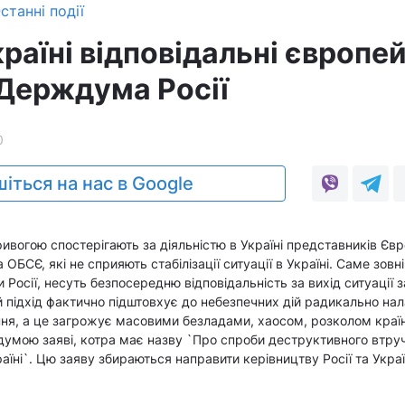
станні події
країні відповідальні європе
 Держдума Росії
0
іться на нас в Google
ивогою спостерігають за діяльністю в Україні представників Євр
ОБСЄ, які не сприяють стабілізації ситуації в Україні. Саме зовні
Росії, несуть безпосередню відповідальність за вихід ситуації 
й підхід фактично підштовхує до небезпечних дій радикально на
ня, а це загрожує масовими безладами, хаосом, розколом країн
думою заяві, котра має назву `Про спроби деструктивного втру
країні`. Цю заяву збираються направити керівництву Росії та Украї