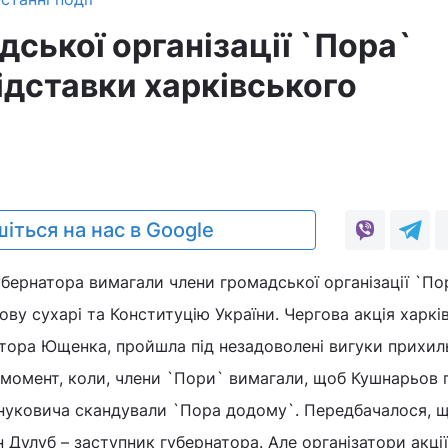
ської організації `Пора`
ідставки харківського
0
іться на нас в Google
убернатора вимагали члени громадської організації `По
ву сухарі та Конституцію України. Чергова акція харкі
ктора Ющенка, пройшла під незадоволені вигуки прихил
 момент, коли, члени `Пори` вимагали, щоб Кушнарьов 
Януковича скандували `Пора додому`. Передбачалося, 
 Дулуб – заступник губернатора. Але організатори акції