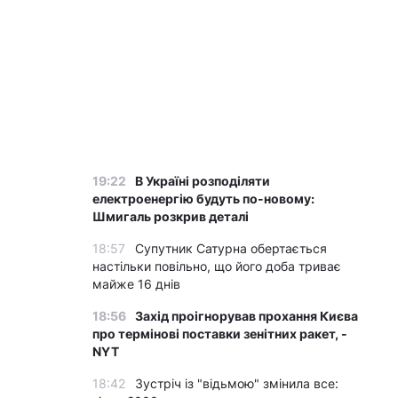
19:22
В Україні розподіляти
електроенергію будуть по-новому:
Шмигаль розкрив деталі
18:57
Супутник Сатурна обертається
настільки повільно, що його доба триває
майже 16 днів
18:56
Захід проігнорував прохання Києва
про термінові поставки зенітних ракет, -
NYT
18:42
Зустріч із "відьмою" змінила все: