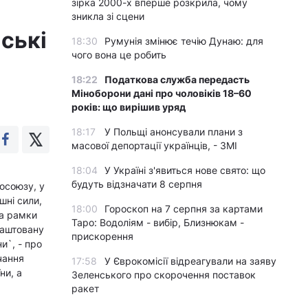
зірка 2000-х вперше розкрила, чому
зникла зі сцени
йські
18:30
Румунія змінює течію Дунаю: для
чого вона це робить
18:22
Податкова служба передасть
Міноборони дані про чоловіків 18–60
років: що вирішив уряд
18:17
У Польщі анонсували плани з
масової депортації українців, - ЗМІ
18:04
У Україні з'явиться нове свято: що
будуть відзначати 8 серпня
осоюзу, у
шні сили,
18:00
Гороскоп на 7 серпня за картами
за рамки
Таро: Водоліям - вибір, Близнюкам -
лаштовану
прискорення
и`, - про
чання
17:58
У Єврокомісії відреагували на заяву
ни, а
Зеленського про скорочення поставок
ракет