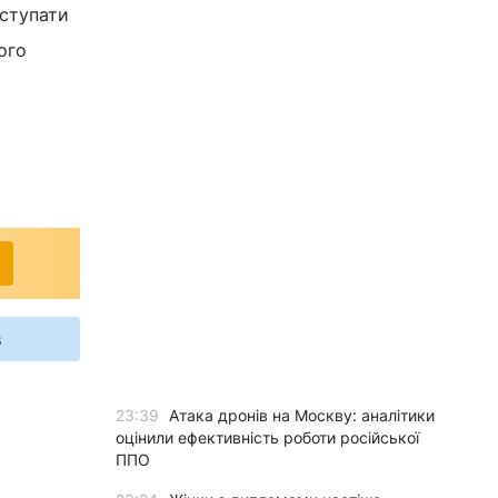
вступати
ого
s
23:39
Атака дронів на Москву: аналітики
оцінили ефективність роботи російської
ППО