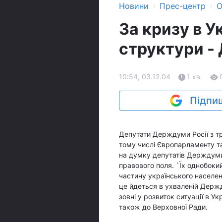
›
›
Новини
Прес-центр
О
За кризу в У
структури -
10:54, 03.12.04
1 хв.
Підпиш
Депутати Держдуми Росії з тр
тому числі Європарламенту та 
на думку депутатів Держдуми 
правового поля. `Їх однобоки
частину українського населен
це йдеться в ухваленій Держ
зовні у розвиток ситуації в У
також до Верховної Ради.