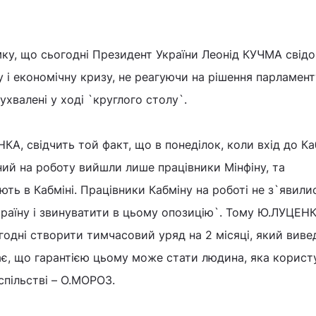
у, що сьогодні Президент України Леонід КУЧМА свід
у і економічну кризу, не реагуючи на рішення парламент
хвалені у ході `круглого столу`.
КА, свідчить той факт, що в понеділок, коли вхід до Ка
ний на роботу вийшли лише працівники Мінфіну, та
ть в Кабміні. Працівники Кабміну на роботі не з`явили
раїну і звинуватити в цьому опозицію`. Тому Ю.ЛУЦЕН
одні створити тимчасовий уряд на 2 місяці, який виве
жає, що гарантією цьому може стати людина, яка корист
спільстві – О.МОРОЗ.