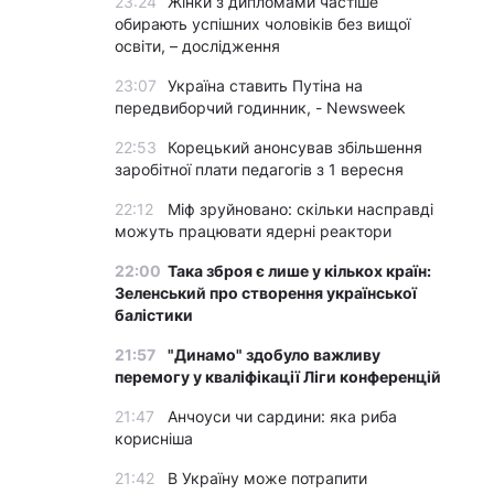
23:24
Жінки з дипломами частіше
обирають успішних чоловіків без вищої
освіти, – дослідження
23:07
Україна ставить Путіна на
передвиборчий годинник, - Newsweek
22:53
Корецький анонсував збільшення
заробітної плати педагогів з 1 вересня
22:12
Міф зруйновано: скільки насправді
можуть працювати ядерні реактори
22:00
Така зброя є лише у кількох країн:
Зеленський про створення української
балістики
21:57
"Динамо" здобуло важливу
перемогу у кваліфікації Ліги конференцій
21:47
Анчоуси чи сардини: яка риба
корисніша
21:42
В Україну може потрапити