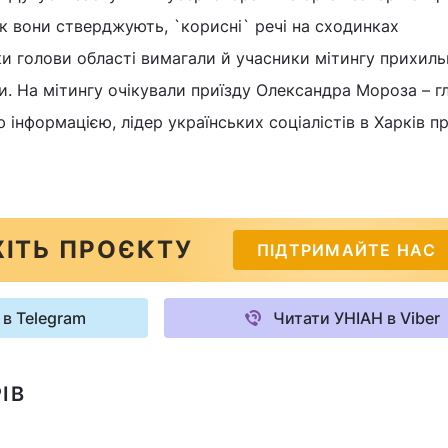
як вони стверджують, `корисні` речі на сходинках
вки голови області вимагали й учасники мітингу прихиль
. На мітингу очікували приїзду Олександра Мороза – г
ю інформацією, лідер українських соціалістів в Харків п
ІТЬ ПРОЄКТУ
ПІДТРИМАЙТЕ НАС
 в Telegram
Читати УНІАН в Viber
ІВ