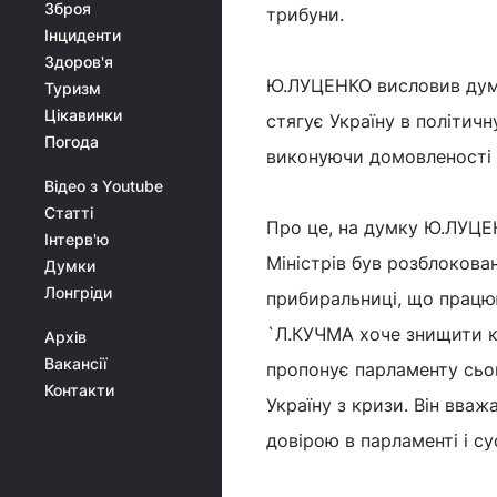
Зброя
трибуни.
Інциденти
Здоров'я
Ю.ЛУЦЕНКО висловив думк
Туризм
Цікавинки
стягує Україну в політичн
Погода
виконуючи домовленості у
Відео з Youtube
Статті
Про це, на думку Ю.ЛУЦЕН
Інтерв'ю
Міністрів був розблокова
Думки
Лонгріди
прибиральниці, що працюю
`Л.КУЧМА хоче знищити к
Архів
Вакансії
пропонує парламенту сьог
Контакти
Україну з кризи. Він вва
довірою в парламенті і су