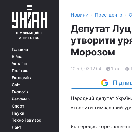
›
›
Новини
Прес-центр
О
Депутат Луц
ІНФОРМАЦІЙНЕ
утворити уря
АГЕНТСТВО
Морозом
Головна
Війна
Україна
10:59, 03.12.04
1 хв.
Політика
Економіка
Підпиш
Світ
Екологія
Народний депутат Україн
Регіони
Спорт
утворити тимчасовий уря
Наука
Техно і зв'язок
Як передає кореспондент 
Лайт