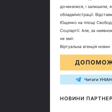
дочекалися, і залишили, 
обладміністрації. Відста
Ющенко на площі Свободи
Соцпартії. Але, за наявно
не зміг.
Віртуальна агенція новин
ДОПОМОЖ
Читати УНІАН
НОВИНИ ПАРТНЕР