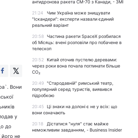
антидронова ракета CM-70 з Канади, - ЗМІ
21:24
Чим Україна може знищувати
"Іскандери": експерти назвали єдиний
реальний варіант
20:58
Частина ракети SpaceX розбилася
об Місяць: вчені розповіли про побачене в
телескоп
20:52
Китай оточив пустелю деревами:
через роки вона почала поглинати більше
CO₂
20:49
"Стародавній" римський театр,
ра`. Вони
популярний серед туристів, виявився
підробкою
вської
ьників
20:45
Ці знаки на долоні є не у всіх: що
вони означають
подав у
20:18
Дістатися "нуля" стає майже
що до
неможливим завданням, - Business Insider
 його не