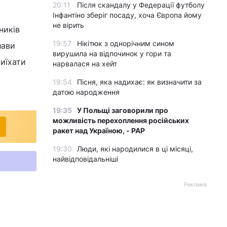
20:11
Після скандалу у Федерації футболу
Інфантіно зберіг посаду, хоча Європа йому
не вірить
ників
19:57
Нікітюк з однорічним сином
лави
вирушила на відпочинок у гори та
риїхати
нарвалася на хейт
19:54
Пісня, яка надихає: як визначити за
датою народження
19:35
У Польщі заговорили про
можливість перехоплення російських
ракет над Україною, - PAP
19:30
Люди, які народилися в ці місяці,
найвідповідальніші
Реклама