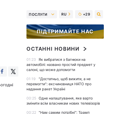
RU
+29
ПОСЛУГИ
ПІДТРИМАЙТЕ НАС
ОСТАННІ НОВИНИ
01:23
Як вибратися з багнюки на
автомобілі: названо простий предмет у
салоні, що може допомогти
01:19
"Достатньо, щоб вижити, а не
перемогти": ексчиновниця НАТО про
огодні
надання ракет Україні
00:25
Одне налаштування, яке варто
змінити всім власникам нових телевізорів
00:22
"Нам самим потрібні": Трамп