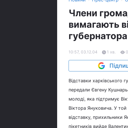
Члени громад
вимагають в
губернатора
10:57, 03.12.04
1 хв.
Підпиш
Відставки харківського г
передали Євгену Кушнарьо
молоді, яка підтримує Ві
Віктора Януковича. У той
відставку, прихильники 
пікетників вийде Валентин