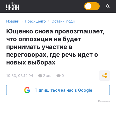
›
›
Новини
Прес-центр
Останні події
Ющенко снова провозглашает,
что оппозиция не будет
принимать участие в
переговорах, где речь идет о
новых выборах
10:33, 03.12.04
2 хв.
0
Підпишіться на нас в Google
Реклама