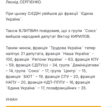
Леонід СЕРГІЄНКО.
При цьому О.ЄДІН увійшов до фракції `Єдина
Україна`.
Також В.ЛИТВИН повідомив, що з групи `Союз`
вийшов народний депутат Віктор КИРИЛОВ.
Таким чином, фракція `Трудова Україна` тепер
налічує 21 депутата, фракція `Наша Україна` -
100, фракція `Регіони України` – 63, фракція КПУ
– 59, фракція СДПУ(о) – 34, група `Демініціативи`
– 14, група `Союз` – 17, група `Центр` – 15,
фракція `БЮТ` – 19, фракція СПУ – 20, фракція
НАПУ – 20, фракція НДП-ПППУ – 16, фракція
`Єдина Україна` – 17, позафракційних – 35.
УНІАН