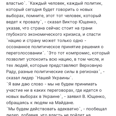
властью`. `Каждый человек, каждый политик,
который сегодня будет говорить о новых
выборах, помните, этот тот человек, который
ведет к провалу`, - сказал Виктор Ющенко,
Головна
Війна
указав, что страна сейчас стоит на грани
Україна
Політика
глубокого экономического кризиса, и спасти
`нацию и страну может только одно -
Економіка
Світ
осознанное политическое принятие решения о
переголосовании`. `Это тот компромис, который
Спорт
Наука
позволит успокоить всю нацию, в том числе, и
тех людей, которые представляют Верховную
Техно і зв'язок
Лайт
Раду, разные политические силы в регионах`, -
сказал лидер `Нашей Украины`.
Зброя
Інциденти
`Я вам даю слово - мы не будем принимать
участие ни в каких переговорах, где идется о
Здоров'я
Туризм
новых выборах в Украине`, - заявил В. Ющенко,
Цікавинки
Погода
обращаясь к людям на Майдане.
`Мы будем действовать адекватно`, - пообещал
Екологія
Регіони
лидер, добавив, что власть не пойдет на