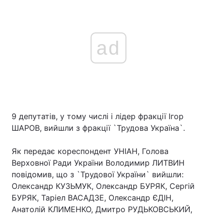
ad
9 депутатів, у тому числі і лідер фракції Ігор
ШАРОВ, вийшли з фракції `Трудова Україна`.
Як передає кореспондент УНІАН, Голова
Верховної Ради України Володимир ЛИТВИН
повідомив, що з `Трудової України` вийшли:
Олександр КУЗЬМУК, Олександр БУРЯК, Сергій
БУРЯК, Таріел ВАСАДЗЕ, Олександр ЄДІН,
Анатолій КЛИМЕНКО, Дмитро РУДЬКОВСЬКИЙ,