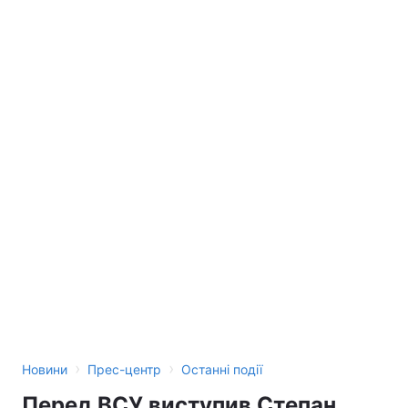
›
›
Новини
Прес-центр
Останні події
Перед ВСУ виступив Степан