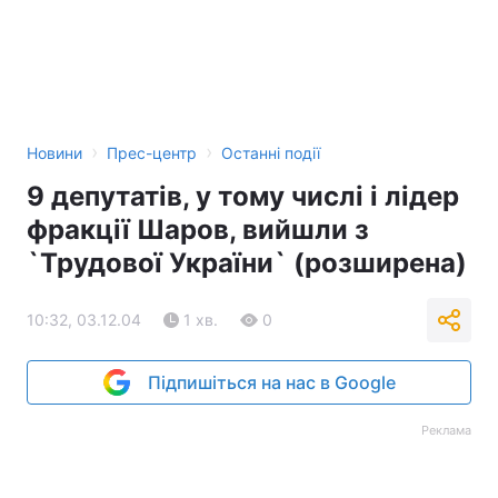
›
›
Новини
Прес-центр
Останні події
9 депутатів, у тому числі і лідер
фракції Шаров, вийшли з
`Трудової України` (розширена)
10:32, 03.12.04
1 хв.
0
Підпишіться на нас в Google
Реклама