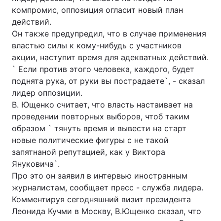
компромис, оппозиция огласит новый план
Лонгріди
действий.
Он также предупредил, что в случае применения
властью силы к кому-нибудь с участников
Відео з Youtube
Статті
акции, наступит время для адекватных действий.
Інтерв'ю
Думки
` Если против этого человека, каждого, будет
поднята рука, от руки вы пострадаете`, - сказал
Архів
Вакансії
лидер оппозиции.
В. Ющенко считает, что власть настаивает на
Контакти
проведении повторных выборов, чтоб таким
образом ` тянуть время и вывести на старт
Послуги
новые политические фигуры с не такой
запятнаной репутацией, как у Виктора
Януковича`.
Про это он заявил в интервью иностранным
журналистам, сообщает пресс - служба лидера.
Комментируя сегодняшний визит президента
Леонида Кучми в Москву, В.Ющенко сказал, что