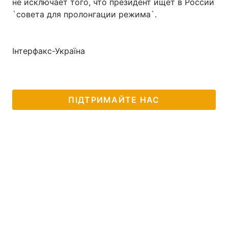
не исключает того, что президент ищет в России
`совета для пролонгации режима`.
Тема оформлення
Інтерфакс-Україна
ПІДТРИМАЙТЕ НАС