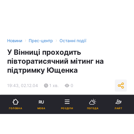
›
›
Новини
Прес-центр
Останні події
У Вінниці проходить
півторатисячний мітинг на
підтримку Ющенка
19:43, 02.12.04
1 хв.
0
Підпишіться на нас в Google
RU
МОВА
ГОЛОВНА
РОЗДІЛИ
ПОГОДА
ЛАЙТ
Реклама