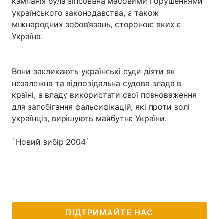
кампанія була зіпсована масовими порушеннями
українського законодавства, а також
Лонгріди
міжнародних зобов’язань, стороною яких є
Україна.
Відео з Youtube
Статті
Інтерв'ю
Думки
Вони закликають українські суди діяти як
незалежна та відповідальна судова влада в
Архів
Вакансії
країні, а владу використати свої повноваження
для запобігання фальсифікацій, які проти волі
Контакти
українців, вирішують майбутнє України.
Послуги
`Новий вибір 2004`
ПІДТРИМАЙТЕ НАС