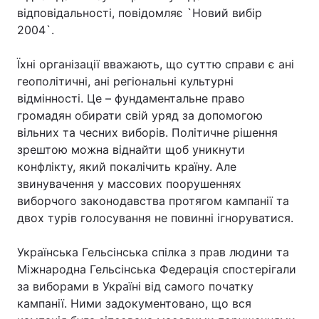
відповідальності, повідомляє `Новий вибір
2004`.
Головна
Війна
Їхні організації вважають, що суттю справи є ані
геополітичні, ані регіональні культурні
Україна
Політика
відмінності. Це – фундаментальне право
громадян обирати свій уряд за допомогою
Економіка
Світ
вільних та чесних виборів. Політичне рішення
зрештою можна віднайти щоб уникнути
Спорт
Наука
конфлікту, який покалічить країну. Але
звинувачення у массових поорушеннях
Техно і зв'язок
Лайт
виборчого законодавства протягом кампанії та
двох турів голосування не повинні ігноруватися.
Зброя
Інциденти
Здоров'я
Туризм
Українська Гельсінська спілка з прав людини та
Міжнародна Гельсінська Федерація спостерігали
Цікавинки
Погода
за виборами в Україні від самого початку
кампанії. Ними задокументовано, що вся
Екологія
Регіони