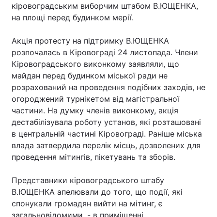
кіровоградським виборчим штабом В.ЮЩЕНКА,
на площі перед будинком мерії.
Акція протесту на підтримку В.ЮЩЕНКА
Головна
Війна
розпочалась в Кіровограді 24 листопада. Члени
Україна
Політика
Кіровоградського виконкому заявляли, що
майдан перед будинком міської ради не
Економіка
Світ
розрахований на проведення подібних заходів, не
огороджений турнікетом від магістральної
Спорт
Наука
частини. На думку членів виконкому, акція
дестабілізувала роботу установ, які розташовані
Техно і зв'язок
Лайт
в центральній частині Кіровограді. Раніше міська
влада затвердила перелік місць, дозволених для
Зброя
Інциденти
проведення мітингів, пікетувань та зборів.
Здоров'я
Туризм
Представники кіровоградського штабу
Цікавинки
Погода
В.ЮЩЕНКА апелювали до того, що події, які
спонукали громадян вийти на мітинг, є
Екологія
Регіони
загальновідомими, - в приміщенні