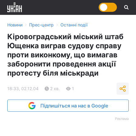
›
›
Новини
Прес-центр
Останні події
Кіровоградський міський штаб
Ющенка виграв судову справу
проти виконкому, що вимагав
заборонити проведення акції
протесту біля міськради
18:33, 02.12.04
2 хв.
1
Підпишіться на нас в Google
Реклама