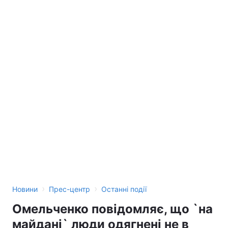
›
›
Новини
Прес-центр
Останні події
Омельченко повідомляє, що `на
майдані` люди одягнені не в