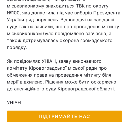
міськвиконкому знаходиться ТВК по округу
Лонгріди
№100, яка допустила під час виборів Президента
України ряд порушень. Відповідачі на засіданні
суду також заявили, що про проведення мітингу
Відео з Youtube
Статті
міськвиконком було повідомлено завчасно, а
Інтерв'ю
Думки
також дотримувалась охорона громадського
порядку.
Архів
Вакансії
Як повідомляє УНІАН, заяву виконавчого
Контакти
комітету Кіровоградської міської ради про
обмеження права на проведення мітингу біля
Послуги
мерії відхилено. Рішення може бути оскаржено
до апеляційного суду Кіровоградської області.
УНІАН
ПІДТРИМАЙТЕ НАС