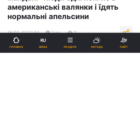
американські валянки і їдять
нормальні апельсини
18:02, 02.12.04
2 хв.
0
RU
МОВА
ГОЛОВНА
РОЗДІЛИ
ПОГОДА
ЛАЙТ
Підпишіться на нас в Google
Реклама
ad