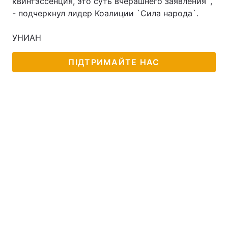
квинтэссенция, это суть вчерашнего заявления`,
- подчеркнул лидер Коалиции `Сила народа`.
УНИАН
ПІДТРИМАЙТЕ НАС