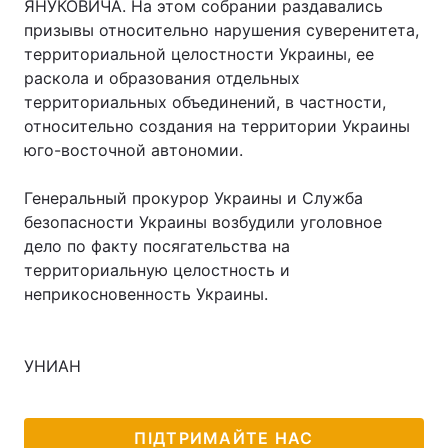
ЯНУКОВИЧА. На этом собрании раздавались
призывы относительно нарушения суверенитета,
территориальной целостности Украины, ее
раскола и образования отдельных
Головна
Війна
территориальных объединений, в частности,
относительно создания на территории Украины
Україна
Політика
юго-восточной автономии.
Економіка
Світ
Генеральный прокурор Украины и Служба
Спорт
Наука
безопасности Украины возбудили уголовное
дело по факту посягательства на
Техно і зв'язок
Лайт
территориальную целостность и
неприкосновенность Украины.
Зброя
Інциденти
Здоров'я
Туризм
УНИАН
Цікавинки
Погода
ПІДТРИМАЙТЕ НАС
Екологія
Регіони