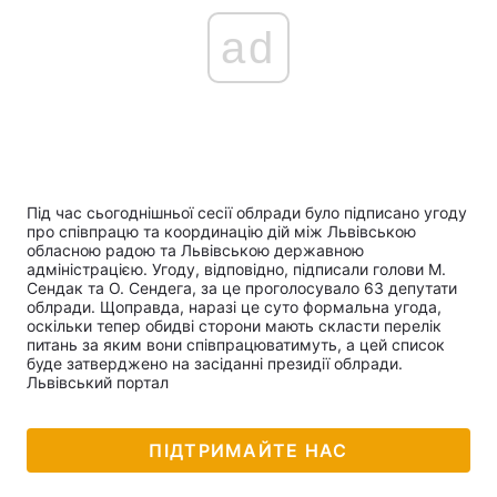
ad
Під час сьогоднішньої сесії облради було підписано угоду
про співпрацю та координацію дій між Львівською
обласною радою та Львівською державною
адміністрацією. Угоду, відповідно, підписали голови М.
Сендак та О. Сендега, за це проголосувало 63 депутати
облради. Щоправда, наразі це суто формальна угода,
оскільки тепер обидві сторони мають скласти перелік
питань за яким вони співпрацюватимуть, а цей список
буде затверджено на засіданні президії облради.
Львівський портал
ПІДТРИМАЙТЕ НАС