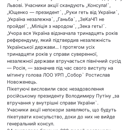
Львові. Учасники акції скандують „Консула!`,
„Ющенко ― президент`, „Руки геть від України`,
„Україна незалежна`, „Ганьба`, „ЗеКаЧП не
пройде!`, „Міліція з народом`, „Зека геть!`.
„Учора вся Україна відзначала тринадцять років
референдуму, який підтвердив незалежність
Української держави... І протягом усіх
тринадцяти років у справи суверенної,
незалежної держави втручається північний сусід
― Росія, — зазначив під час свого виступу на
мітингу голова ЛОО УРП „Собор` Ростислав
Новоженець.
Пікетуючі висловили своє незадоволення
російському президенту Володимиру Путіну „за
втручання у внутрішні справи України`.
Учасники акції непокори заявляють, що будуть
пікетувати консульство, доки до них не вийде
генеральний консул.