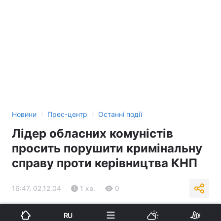
›
›
Новини
Прес-центр
Останні події
Лідер обласних комуністів
просить порушити кримінальну
справу проти керівництва КНП
16:47, 02.12.04
1 хв.
0
Підпишіться на нас в Google
RU