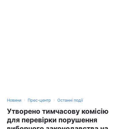
Лонгріди
Відео з Youtube
Статті
Інтерв'ю
Думки
Архів
Вакансії
Контакти
Послуги
›
›
Новини
Прес-центр
Останні події
Утворено тимчасову комісію
для перевірки порушення
виборчого законодавства на