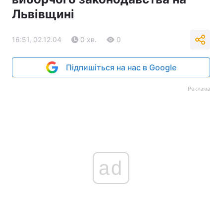
Львівщині
Тема оформлення
16:51, 02.12.04
0 хв.
0
Підпишіться на нас в Google
Реклама
ad