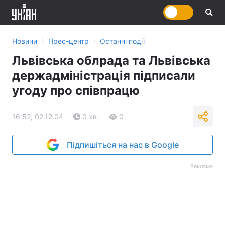
›
›
Новини
Прес-центр
Останні події
Львівська облрада та Львівська
держадміністрація підписали
угоду про співпрацю
16:52, 02.12.04
0 хв.
0
Підпишіться на нас в Google
Реклама