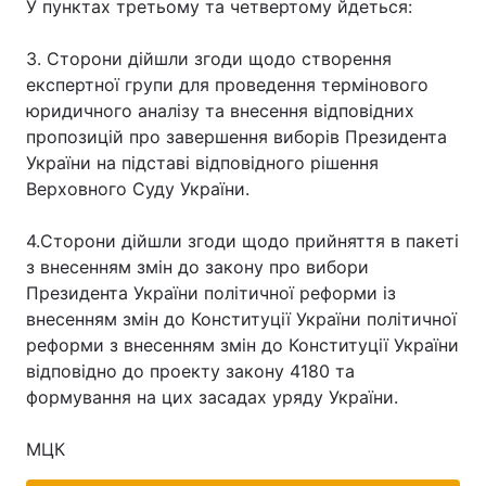
У пунктах третьому та четвертому йдеться:
3. Сторони дійшли згоди щодо створення
експертної групи для проведення термінового
Головна
Війна
юридичного аналізу та внесення відповідних
пропозицій про завершення виборів Президента
Україна
Політика
України на підставі відповідного рішення
Верховного Суду України.
Економіка
Світ
Спорт
Наука
4.Сторони дійшли згоди щодо прийняття в пакеті
з внесенням змін до закону про вибори
Техно і зв'язок
Лайт
Президента України політичної реформи із
внесенням змін до Конституції України політичної
Зброя
Інциденти
реформи з внесенням змін до Конституції України
відповідно до проекту закону 4180 та
Здоров'я
Туризм
формування на цих засадах уряду України.
Цікавинки
Погода
МЦК
Екологія
Регіони