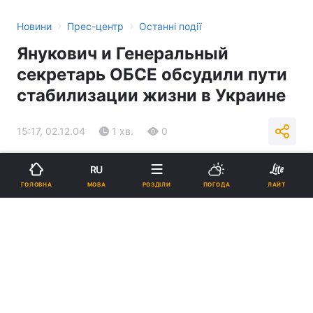
›
›
Новини
Прес-центр
Останні події
Янукович и Генеральный
секретарь ОБСЕ обсудили пути
стабилизации жизни в Украине
15:17, 02.12.04
1 хв.
0
Підпишіться на нас в Google
RU
МОВА
ГОЛОВНА
РОЗДІЛИ
ПОГОДА
ЛАЙТ
Реклама
ad