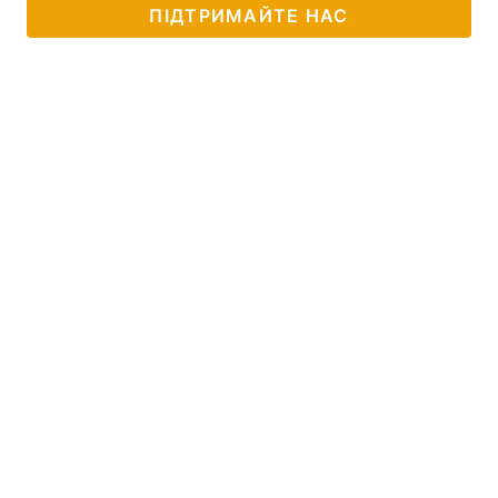
ПІДТРИМАЙТЕ НАС
Лонгріди
Відео з Youtube
Статті
Інтерв'ю
Думки
Архів
Вакансії
Контакти
Послуги