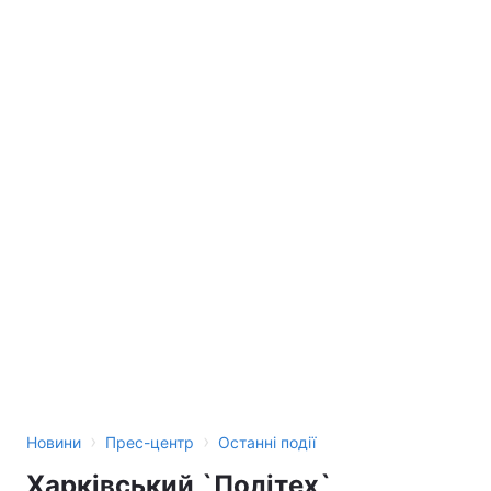
Тема оформлення
›
›
Новини
Прес-центр
Останні події
Харківський `Політех`