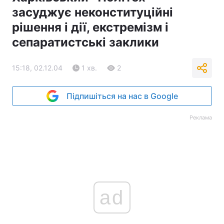
засуджує неконституційні
рішення і дії, екстремізм і
сепаратистські заклики
15:18, 02.12.04
1 хв.
2
Підпишіться на нас в Google
Реклама
ad