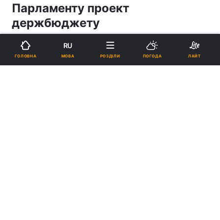
Парламенту проект
держбюджету
RU
14:44, 02.12.04
3 хв.
0
МОВА
ГОЛОВНА
РОЗДІЛИ
ПОГОДА
ЛАЙТ
Підпишіться на нас в Google
Реклама
ad