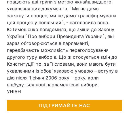
працюють дві групи з метою якнайшвидшого
ухвалення цих документів. `Ми не дамо
затягнути процес, ми не дамо трансформувати
цей процес у повільний`, - наголосила вона.
Головна
Війна
Ю.Тимошенко повідомила, що зміни до Закону
України `Про вибори Президента України`, які
Україна
Політика
зараз обговорюються в парламенті,
передбачають можливість переголосування
Економіка
Світ
другого туру виборів. Що ж стосується змін до
Спорт
Наука
Конституції, то, за її словами, вони мають бути
ухваленими із обов`язковою умовою – вступу в
Техно і зв'язок
Лайт
дію після 1 січня 2006 року – року, коли
відбудуться нові парламентські вибори.
Зброя
Інциденти
УНІАН
Здоров'я
Туризм
ПІДТРИМАЙТЕ НАС
Цікавинки
Погода
Екологія
Регіони