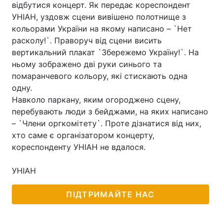
відбутися концерт. Як передає кореспондент
УНІАН, уздовж сцени вивішено полотнище з
кольорами України на якому написано – `Нет
расколу!`. Праворуч від сцени висить
вертикальний плакат `Збережемо Україну!`. На
ньому зображено дві руки синього та
помаранчевого кольору, які стискають одна
одну.
Навколо паркану, яким огороджено сцену,
перебувають люди з бейджами, на яких написано
– `Члени оргкомітету`. Проте дізнатися від них,
хто саме є організатором концерту,
кореспонденту УНІАН не вдалося.
УНІАН
ПІДТРИМАЙТЕ НАС