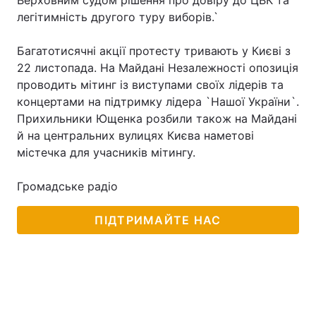
Верховним судом рішення про довіру до ЦВК та
легітимність другого туру виборів.`
Багатотисячні акції протесту тривають у Києві з
Головна
Війна
22 листопада. На Майдані Незалежності опозиція
проводить мітинг із виступами своїх лідерів та
Україна
Політика
концертами на підтримку лідера `Нашої України`.
Прихильники Ющенка розбили також на Майдані
Економіка
Світ
й на центральних вулицях Києва наметові
містечка для учасників мітингу.
Спорт
Наука
Техно і зв'язок
Лайт
Громадське радіо
Зброя
Інциденти
ПІДТРИМАЙТЕ НАС
Здоров'я
Туризм
Цікавинки
Погода
Екологія
Регіони