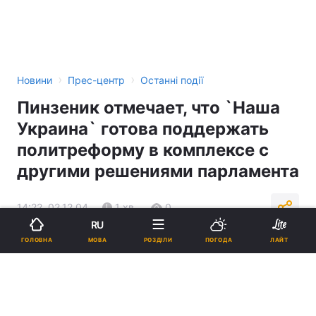
›
›
Новини
Прес-центр
Останні події
Пинзеник отмечает, что `Наша
Украина` готова поддержать
политреформу в комплексе с
другими решениями парламента
14:22, 02.12.04
1 хв.
0
RU
МОВА
ГОЛОВНА
РОЗДІЛИ
ПОГОДА
ЛАЙТ
Підпишіться на нас в Google
Реклама