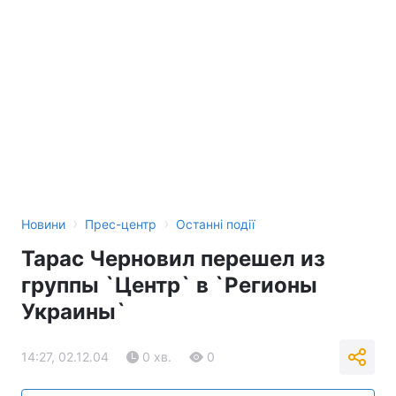
Тема оформлення
›
›
Новини
Прес-центр
Останні події
Тарас Черновил перешел из
группы `Центр` в `Регионы
Украины`
14:27, 02.12.04
0 хв.
0