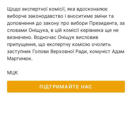
Щодо експертної комісії, яка вдосконалює
виборче законодавство і вноситиме зміни та
доповнення до закону про вибори Президента, за
Головна
Війна
словами Оніщука, в цій комісії керівника ще не
визначено. Водночас Оніщук висловив
Україна
Політика
припущення, що експертну комісію очолить
заступник Голови Верховної Ради, комуніст Адам
Економіка
Світ
Мартинюк.
Спорт
Наука
МЦК
Техно і зв'язок
Лайт
ПІДТРИМАЙТЕ НАС
Зброя
Інциденти
Здоров'я
Туризм
Цікавинки
Погода
Екологія
Регіони