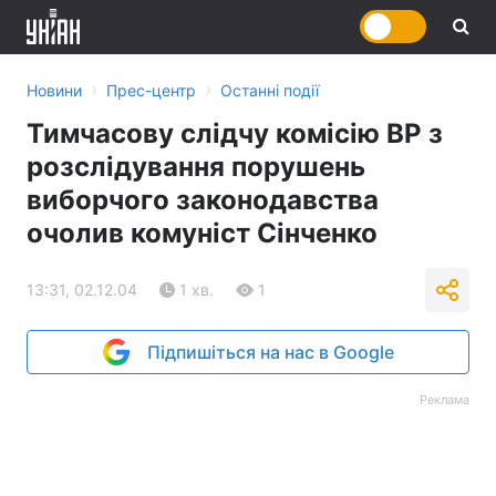
›
›
Новини
Прес-центр
Останні події
Тимчасову слідчу комісію ВР з
розслідування порушень
виборчого законодавства
очолив комуніст Сінченко
13:31, 02.12.04
1 хв.
1
Підпишіться на нас в Google
Реклама