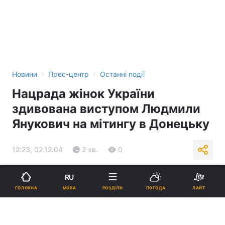
›
›
Новини
Прес-центр
Останні події
Нацрада жінок України
здивована виступом Людмили
Янукович на мітингу в Донецьку
12:23, 02.12.04
2 хв.
0
Підпишіться на нас в Google
RU
МОВА
ГОЛОВНА
РОЗДІЛИ
ПОГОДА
ЛАЙТ
Реклама