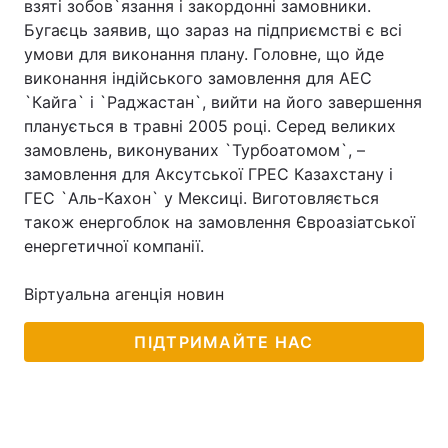
взяті зобов`язання і закордонні замовники.
Бугаєць заявив, що зараз на підприємстві є всі
умови для виконання плану. Головне, що йде
виконання індійського замовлення для АЕС
Головна
Війна
`Кайга` і `Раджастан`, вийти на його завершення
планується в травні 2005 році. Серед великих
Україна
Політика
замовлень, виконуваних `Турбоатомом`, –
замовлення для Аксутської ГРЕС Казахстану і
Економіка
Світ
ГЕС `Аль-Кахон` у Мексиці. Виготовляється
Спорт
Наука
також енергоблок на замовлення Євроазіатської
енергетичної компанії.
Техно і зв'язок
Лайт
Віртуальна агенція новин
Зброя
Інциденти
ПІДТРИМАЙТЕ НАС
Здоров'я
Туризм
Цікавинки
Погода
Екологія
Регіони