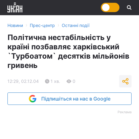
›
›
Новини
Прес-центр
Останні події
Політична нестабільність у
країні позбавляє харківський
`Турбоатом` десятків мільйонів
гривень
12:29, 02.12.04
1 хв.
0
Підпишіться на нас в Google
Реклама