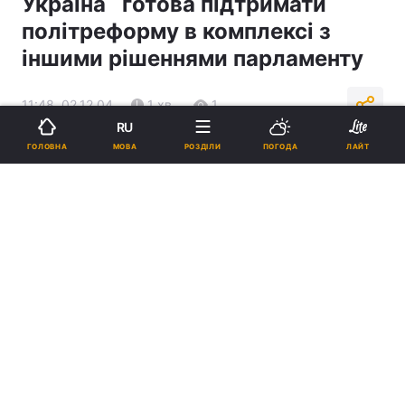
Україна` готова підтримати
політреформу в комплексі з
іншими рішеннями парламенту
11:48, 02.12.04
1 хв.
1
RU
МОВА
ГОЛОВНА
РОЗДІЛИ
ПОГОДА
ЛАЙТ
Підпишіться на нас в Google
Реклама
ad