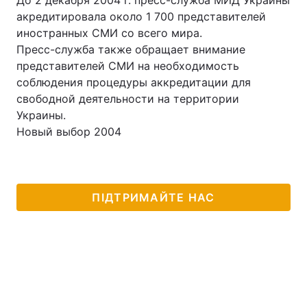
До 2 декабря 2004 г. пресс-служба МИД Украины
акредитировала около 1 700 представителей
иностранных СМИ со всего мира.
Пресс-служба также обращает внимание
Головна
Війна
представителей СМИ на необходимость
соблюдения процедуры аккредитации для
Україна
Політика
свободной деятельности на территории
Украины.
Економіка
Світ
Новый выбор 2004
Спорт
Наука
Техно і зв'язок
Лайт
ПІДТРИМАЙТЕ НАС
Зброя
Інциденти
Здоров'я
Туризм
Цікавинки
Погода
Екологія
Регіони