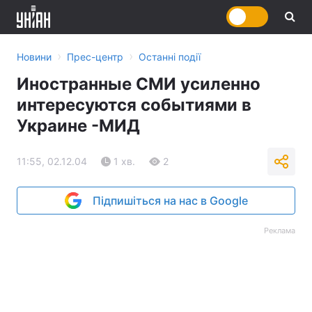
›
›
Новини
Прес-центр
Останні події
Иностранные СМИ усиленно
интересуются событиями в
Украине -МИД
11:55, 02.12.04
1 хв.
2
Підпишіться на нас в Google
Реклама