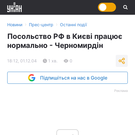
›
›
Новини
Прес-центр
Останні події
Посольство РФ в Києві працює
нормально - Черномирдін
18:12, 01.12.04
1 хв.
0
Підпишіться на нас в Google
Реклама