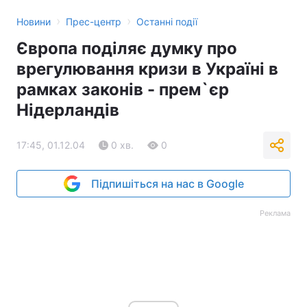
›
›
Новини
Прес-центр
Останні події
Тема оформлення
Європа поділяє думку про
врегулювання кризи в Україні в
рамках законів - прем`єр
Нідерландів
17:45, 01.12.04
0 хв.
0
Підпишіться на нас в Google
Реклама