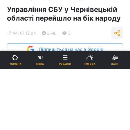
Управління СБУ у Чернівецькій
області перейшло на бік народу
17:44, 01.12.04
2 хв.
3
Підпишіться на нас в Google
RU
Реклама
МОВА
ГОЛОВНА
РОЗДІЛИ
ПОГОДА
ЛАЙТ
ad