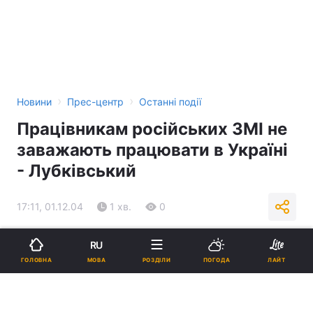
›
›
Новини
Прес-центр
Останні події
Працівникам російських ЗМІ не
заважають працювати в Україні
- Лубківський
17:11, 01.12.04
1 хв.
0
Підпишіться на нас в Google
RU
МОВА
ГОЛОВНА
РОЗДІЛИ
ПОГОДА
ЛАЙТ
Реклама