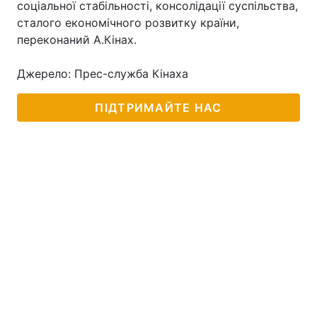
соціальної стабільності, консолідації суспільства,
сталого економічного розвитку країни,
Лонгріди
переконаний А.Кінах.
Відео з Youtube
Статті
Джерело: Прес-служба Кінаха
Інтерв'ю
Думки
ПІДТРИМАЙТЕ НАС
Архів
Вакансії
Контакти
Послуги