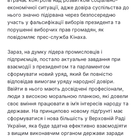
втрачає контроль над розвитком соціально-
економічної ситуації, адже довіра суспільства до
нього значно підірвана через безпосередню
участь у фальсифікації виборів президента та
Головна
Війна
порушенні виборчих прав громадян, як
повідомляє прес-служба Кінаха.
Україна
Політика
Зараз, на думку лідера промисловців і
Економіка
Світ
підприємців, постало актуальне завдання при
взаємодії з президентом та парламентом
Спорт
Наука
сформувати новий уряд, який би повністю
Техно і зв'язок
Лайт
відповідав вимогам уряду народної довіри.
Ввійти в нього мають досвідчені професіонали,
Зброя
Інциденти
люди з високою моральною планкою, які довели
своє вміння працювати в ім’я інтересів народу та
Здоров'я
Туризм
держави. На принципово новому підґрунті має
сформуватися і нова більшість у Верховній Раді
Цікавинки
Погода
України, яка буде здатна ефективно взаємодіяти
з вищим виконавчим органом держави заради
Екологія
Регіони