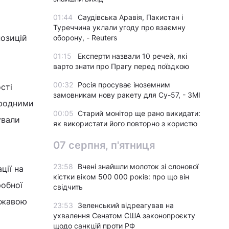
01:44
Саудівська Аравія, Пакистан і
Туреччина уклали угоду про взаємну
позицій
оборону, - Reuters
01:15
Експерти назвали 10 речей, які
варто знати про Прагу перед поїздкою
00:32
Росія просуває іноземним
сті
замовникам нову ракету для Су-57, - ЗМІ
ародними
00:05
Старий монітор ще рано викидати:
ували
як використати його повторно з користю
07 серпня, п'ятниця
23:58
Вчені знайшли молоток зі слонової
ції на
кістки віком 500 000 років: про що він
робної
свідчить
ржавою
23:53
Зеленський відреагував на
ухвалення Сенатом США законопроєкту
щодо санкцій проти РФ