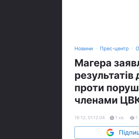
›
›
Новини
Прес-центр
О
Магера заяв
результатів 
проти поруш
членами ЦВ
16:12, 01.12.04
1 хв.
1
Підпиш