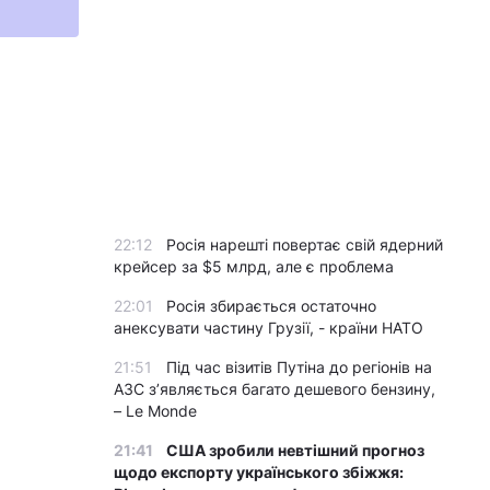
22:12
Росія нарешті повертає свій ядерний
крейсер за $5 млрд, але є проблема
22:01
Росія збирається остаточно
анексувати частину Грузії, - країни НАТО
21:51
Під час візитів Путіна до регіонів на
АЗС з’являється багато дешевого бензину,
– Le Monde
21:41
США зробили невтішний прогноз
щодо експорту українського збіжжя: