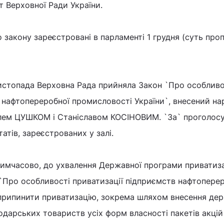
т Верховної Ради України.
 закону зареєстровані в парламенті 1 грудня (суть про
листопада Верховна Рада прийняла Закон `Про особливо
в нафтопереробної промисловості України`, внесений н
лем ЦУШКОМ і Станіславом КОСІНОВИМ. `За` проголос
атів, зареєстрованих у залі.
имчасово, до ухвалення Державної програми приватиза
`Про особливості приватизації підприємств нафтопере
 припинити приватизацію, зокрема шляхом внесення де
одарських товариств усіх форм власності пакетів акцій