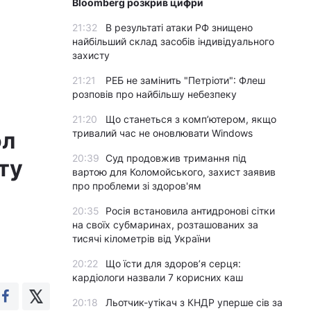
Bloomberg розкрив цифри
21:32
В результаті атаки РФ знищено
найбільший склад засобів індивідуального
захисту
21:21
РЕБ не замінить "Петріоти": Флеш
розповів про найбільшу небезпеку
21:20
Що станеться з комп’ютером, якщо
ол
тривалий час не оновлювати Windows
20:39
Суд продовжив тримання під
ту
вартою для Коломойського, захист заявив
про проблеми зі здоров'ям
20:35
Росія встановила антидронові сітки
на своїх субмаринах, розташованих за
тисячі кілометрів від України
20:22
Що їсти для здоров’я серця:
кардіологи назвали 7 корисних каш
20:18
Льотчик-утікач з КНДР уперше сів за