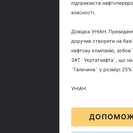
підприємств нафтопереро
власності.
Довідка УНІАН. Президент
доручив створити на базі
нафтову компанію, зобов
ЗАТ `Укртатнафта`, що на
`Галичина` у розмірі 25%
УНІАН
ДОПОМОЖ