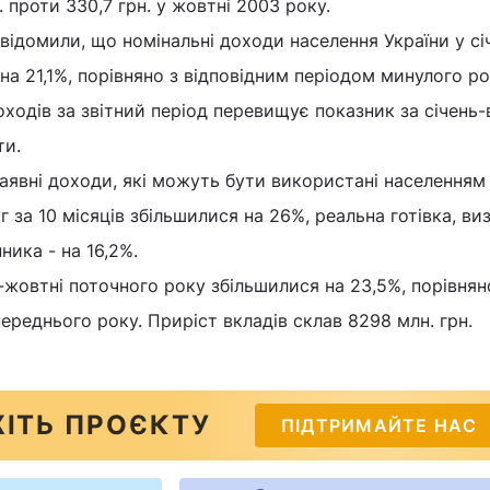
 проти 330,7 грн. у жовтні 2003 року.
ідомили, що номінальні доходи населення України у січ
на 21,1%, порівняно з відповідним періодом минулого ро
ходів за звітний період перевищує показник за січень
ти.
наявні доходи, які можуть бути використані населенням
г за 10 місяців збільшилися на 26%, реальна готівка, ви
ника - на 16,2%.
і-жовтні поточного року збільшилися на 23,5%, порівнян
ереднього року. Приріст вкладів склав 8298 млн. грн.
ІТЬ ПРОЄКТУ
ПІДТРИМАЙТЕ НАС