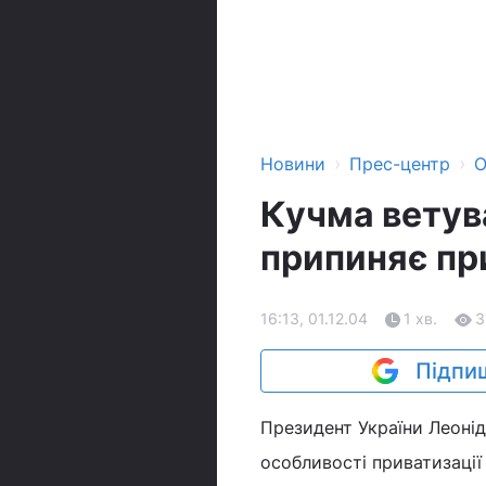
›
›
Новини
Прес-центр
О
Кучма ветув
припиняє пр
16:13, 01.12.04
1 хв.
3
Підпиш
Президент України Леоні
особливості приватизації