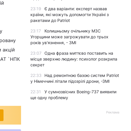
ій
23:19
Є два варіанти: експерт назвав
країни, які можуть допомогти Україні з
ракетами до Patriot
у
23:17
Колишньому очільнику МЗС
Угорщини може загрожувати до трьох
гровану
років ув'язнення, - ЗМІ
 акцій
23:07
Одна фраза миттєво поставить на
ВАТ `НПК
місце зверхню людину: психолог розкрила
секрет
22:33
Над ремонтною базою систем Patriot
у Німеччині літали підозрілі дрони, -ЗМІ
22:31
У сумнозвісних Boeing-737 виявили
ще одну проблему
Реклама