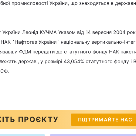
бної промисловості України, що знаходяться в державн
 України Леонід КУЧМА Указом від 14 вересня 2004 рок
 НАК `Нафтогаз України` національну вертикально-інте
`язавши ФДМ передати до статутного фонду НАК пакети
лежать державі, у розмірі 43,054% статутного фонду і 
 СФ.
ІТЬ ПРОЄКТУ
ПІДТРИМАЙТЕ НАС