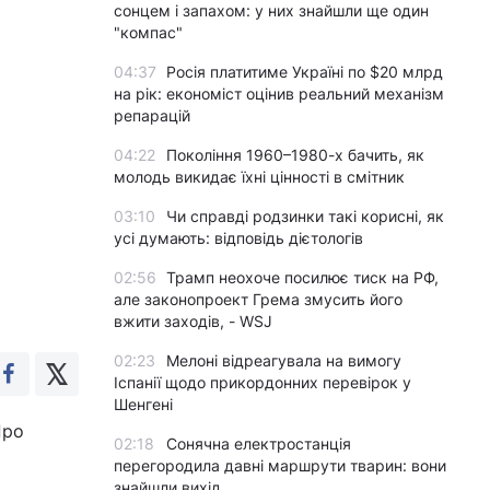
сонцем і запахом: у них знайшли ще один
"компас"
04:37
Росія платитиме Україні по $20 млрд
на рік: економіст оцінив реальний механізм
репарацій
04:22
Покоління 1960–1980-х бачить, як
молодь викидає їхні цінності в смітник
03:10
Чи справді родзинки такі корисні, як
усі думають: відповідь дієтологів
02:56
Трамп неохоче посилює тиск на РФ,
але законопроект Грема змусить його
вжити заходів, - WSJ
02:23
Мелоні відреагувала на вимогу
Іспанії щодо прикордонних перевірок у
Шенгені
Про
02:18
Сонячна електростанція
перегородила давні маршрути тварин: вони
знайшли вихід