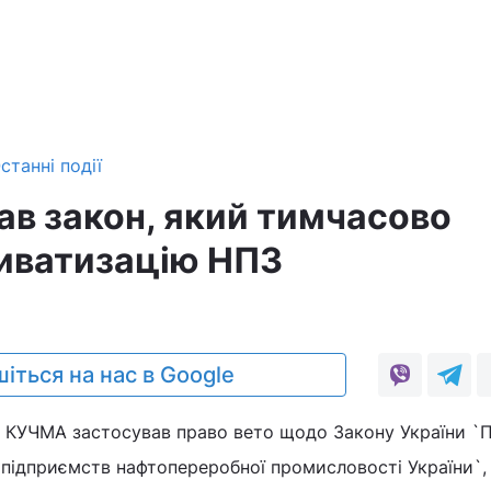
станні події
ав закон, який тимчасово
иватизацію НПЗ
іться на нас в Google
д КУЧМА застосував право вето щодо Закону України `
 підприємств нафтопереробної промисловості України`,