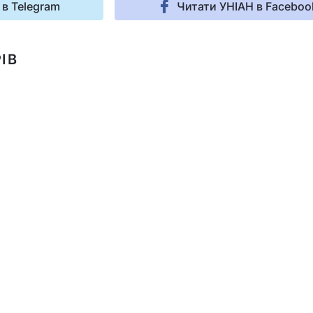
 в Telegram
Читати УНІАН в Faceboo
ІВ