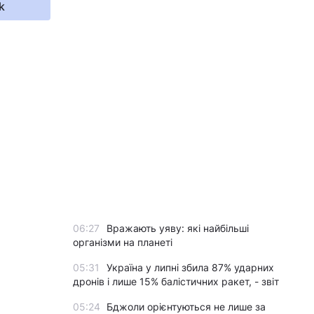
k
06:27
Вражають уяву: які найбільші
організми на планеті
05:31
Україна у липні збила 87% ударних
дронів і лише 15% балістичних ракет, - звіт
05:24
Бджоли орієнтуються не лише за