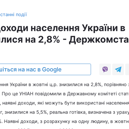
станні події
доходи населення України в
илися на 2,8% - Держкомста
іться на нас в Google
ня України в жовтні ц.р. знизилися на 2,8%, порівняно 
. Про це УНІАН повідомили в Державному комітеті стат
наявні доходи, які можуть бути використані населенн
г, знизилися на 5,5%, реальна готівка, визначена з ура
%. Наявні доходи, з розрахунку на одну людину, в жовтн