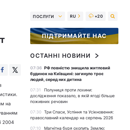
RU
+20
ПОСЛУГИ
ПІДТРИМАЙТЕ НАС
т
ОСТАННІ НОВИНИ
07:36
РФ повністю знищила житловий
будинок на Київщині: загинуло троє
людей, серед них дитина
з
07:31
Полуниця проти лохини:
истики.
дослідження показало, в якій ягоді більше
поживних речовин
ям на
07:30
Три Спаси, Успіння та Усікновення:
хуванням
православний календар на серпень 2026
і 2004
07:10
Магнітна буря охопить Землю: