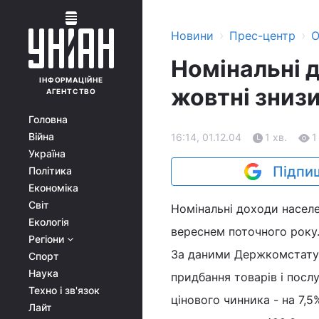
›
›
Новини
Прес-центр
О
Номінальні 
ІНФОРМАЦІЙНЕ
жовтні зниз
АГЕНТСТВО
Головна
Війна
16:14, 01.12.04
1 хв.
1
Україна
Підпиш
Політика
Економіка
Світ
Номінальні доходи населен
Екологія
вереснем поточного року
Регіони
За даними Держкомстату, 
Спорт
Наука
придбання товарів і послу
Техно і зв'язок
цінового чинника - на 7,5
Лайт