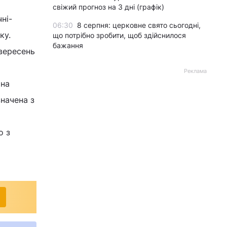
свіжий прогноз на 3 дні (графік)
ні-
06:30
8 серпня: церковне свято сьогодні,
ку.
що потрібно зробити, щоб здійснилося
бажання
-вересень
Реклама
 на
значена з
о з