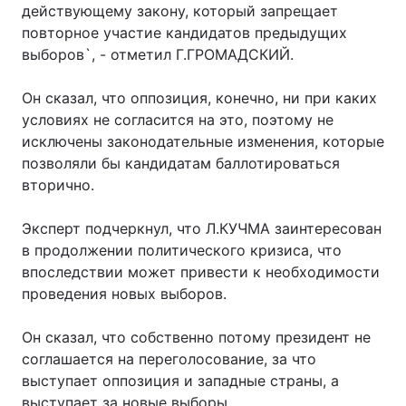
действующему закону, который запрещает
повторное участие кандидатов предыдущих
выборов`, - отметил Г.ГРОМАДСКИЙ.
Головна
Війна
Он сказал, что оппозиция, конечно, ни при каких
Україна
Політика
условиях не согласится на это, поэтому не
исключены законодательные изменения, которые
Економіка
Світ
позволяли бы кандидатам баллотироваться
вторично.
Спорт
Наука
Эксперт подчеркнул, что Л.КУЧМА заинтересован
Техно і зв'язок
Лайт
в продолжении политического кризиса, что
впоследствии может привести к необходимости
Зброя
Інциденти
проведения новых выборов.
Здоров'я
Туризм
Он сказал, что собственно потому президент не
Цікавинки
Погода
соглашается на переголосование, за что
выступает оппозиция и западные страны, а
Екологія
Регіони
выступает за новые выборы.