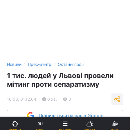
›
›
Новини
Прес-центр
Останні події
1 тис. людей у Львові провели
мітинг проти сепаратизму
16:03, 01.12.04
0 хв.
0
Підпишіться на нас в Google
RU
Реклама
МОВА