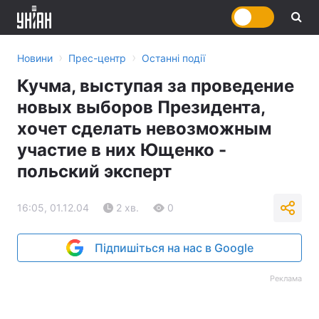
›
›
Новини
Прес-центр
Останні події
Кучма, выступая за проведение
новых выборов Президента,
хочет сделать невозможным
участие в них Ющенко -
польский эксперт
16:05, 01.12.04
2 хв.
0
Підпишіться на нас в Google
Реклама