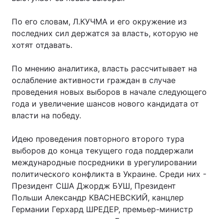
Лонгріди
По его словам, Л.КУЧМА и его окружение из
последних сил держатся за власть, которую не
хотят отдавать.
Відео з Youtube
Статті
Інтерв'ю
Думки
По мнению аналитика, власть рассчитывает на
ослабление активности граждан в случае
Архів
Вакансії
проведения новых выборов в начале следующего
года и увеличение шансов нового кандидата от
Контакти
власти на победу.
Послуги
Идею проведения повторного второго тура
выборов до конца текущего года поддержали
международные посредники в урегулировании
политического конфликта в Украине. Среди них -
Президент США Джордж БУШ, Президент
Польши Александр КВАСНЕВСКИЙ, канцлер
Германии Герхард ШРЕДЕР, премьер-министр