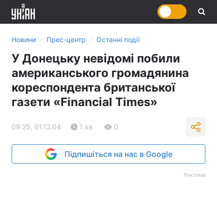
›
›
Новини
Прес-центр
Останні події
У Донецьку невідомі побили
американського громадянина
кореспондента британської
газети «Financial Times»
09:25, 01.12.04
1 хв.
0
Підпишіться на нас в Google
Реклама