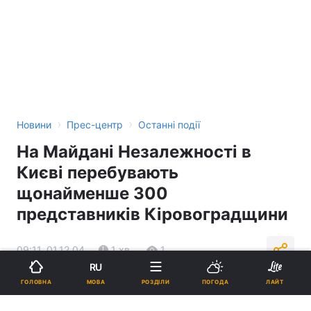
›
›
Новини
Прес-центр
Останні події
На Майдані Незалежності в
Києві перебувають
щонайменше 300
представників Кіровоградщини
09:11, 01.12.04
1 хв.
1
RU
МОВА
ГОЛОВНА
РОЗДІЛИ
ПОГОДА
ЛАЙТ
Підпишіться на нас в Google