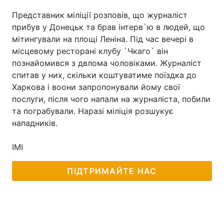
Представник міліції розповів, що журналіст
прибув у Донецьк та брав інтерв`ю в людей, що
мітингували на площі Леніна. Під час вечері в
Головна
Війна
місцевому ресторані клубу `Чкаго` він
познайомився з двлома чоловіками. Журналіст
Україна
Політика
спитав у них, скільки коштуватиме поїздка до
Харкова і воони запропонували йому свої
Економіка
Світ
послуги, після чого напали на журналіста, побили
Спорт
Наука
та пограбували. Наразі міліція розшукує
нападників.
Техно і зв'язок
Лайт
ІМІ
Зброя
Інциденти
ПІДТРИМАЙТЕ НАС
Здоров'я
Туризм
Цікавинки
Погода
Екологія
Регіони