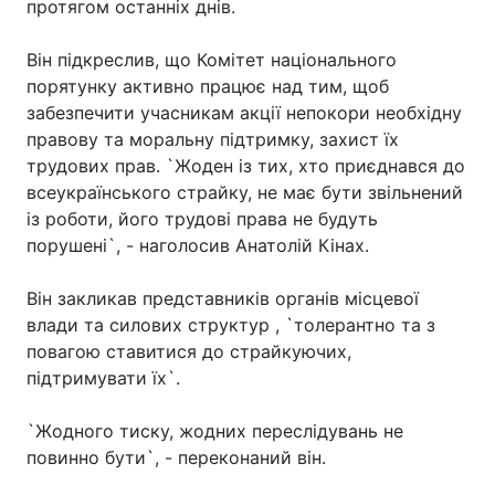
протягом останніх днів.
Він підкреслив, що Комітет національного
порятунку активно працює над тим, щоб
Головна
Війна
забезпечити учасникам акції непокори необхідну
правову та моральну підтримку, захист їх
Україна
Політика
трудових прав. `Жоден із тих, хто приєднався до
всеукраїнського страйку, не має бути звільнений
Економіка
Світ
із роботи, його трудові права не будуть
Спорт
Наука
порушені`, - наголосив Анатолій Кінах.
Техно і зв'язок
Лайт
Він закликав представників органів місцевої
влади та силових структур , `толерантно та з
Зброя
Інциденти
повагою ставитися до страйкуючих,
підтримувати їх`.
Здоров'я
Туризм
`Жодного тиску, жодних переслідувань не
Цікавинки
Погода
повинно бути`, - переконаний він.
Екологія
Регіони