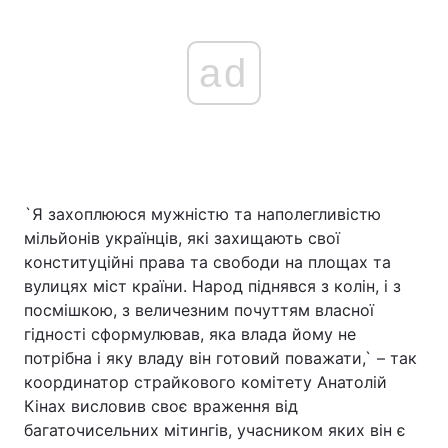
ad
`Я захоплююся мужністю та наполегливістю
мільйонів українців, які захищають свої
конституційні права та свободи на площах та
вулицях міст країни. Народ піднявся з колін, і з
посмішкою, з величезним почуттям власної
гідності сформулював, яка влада йому не
потрібна і яку владу він готовий поважати,` – так
координатор страйкового комітету Анатолій
Кінах висловив своє враження від
багаточисельних мітингів, учасником яких він є