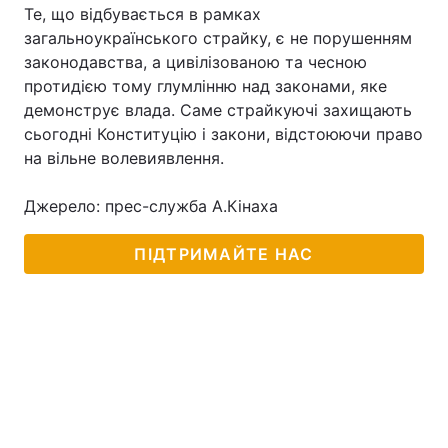
Те, що відбувається в рамках
Лонгріди
загальноукраїнського страйку, є не порушенням
законодавства, а цивілізованою та чесною
протидією тому глумлінню над законами, яке
Відео з Youtube
Статті
демонструє влада. Саме страйкуючі захищають
сьогодні Конституцію і закони, відстоюючи право
Інтерв'ю
Думки
на вільне волевиявлення.
Архів
Вакансії
Джерело: прес-служба А.Кінаха
Контакти
ПІДТРИМАЙТЕ НАС
Послуги