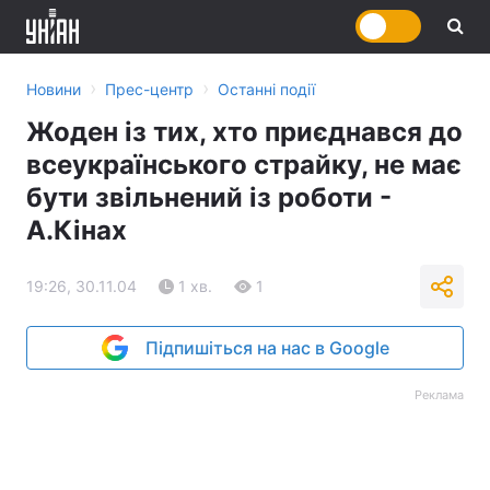
›
›
Новини
Прес-центр
Останні події
Жоден із тих, хто приєднався до
всеукраїнського страйку, не має
бути звільнений із роботи -
А.Кінах
19:26, 30.11.04
1 хв.
1
Підпишіться на нас в Google
Реклама