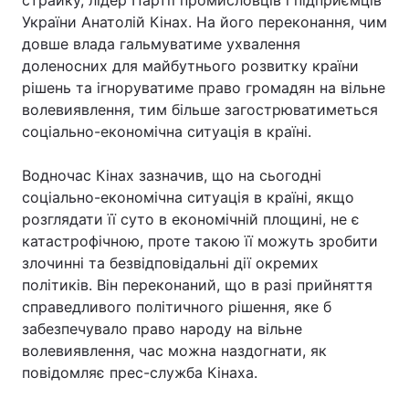
страйку, лідер Партії промисловців і підприємців
України Анатолій Кінах. На його переконання, чим
довше влада гальмуватиме ухвалення
доленосних для майбутнього розвитку країни
рішень та ігноруватиме право громадян на вільне
волевиявлення, тим більше загострюватиметься
соціально-економічна ситуація в країні.
Водночас Кінах зазначив, що на сьогодні
соціально-економічна ситуація в країні, якщо
розглядати її суто в економічній площині, не є
катастрофічною, проте такою її можуть зробити
злочинні та безвідповідальні дії окремих
політиків. Він переконаний, що в разі прийняття
справедливого політичного рішення, яке б
забезпечувало право народу на вільне
волевиявлення, час можна наздогнати, як
повідомляє прес-служба Кінаха.