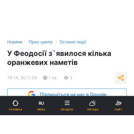
›
›
Новини
Прес-центр
Останні події
У Феодосії з`явилося кілька
оранжевих наметів
19:14, 30.11.04
1 хв.
3
Підпишіться на нас в Google
RU
Реклама
МОВА
ГОЛОВНА
РОЗДІЛИ
ПОГОДА
ЛАЙТ