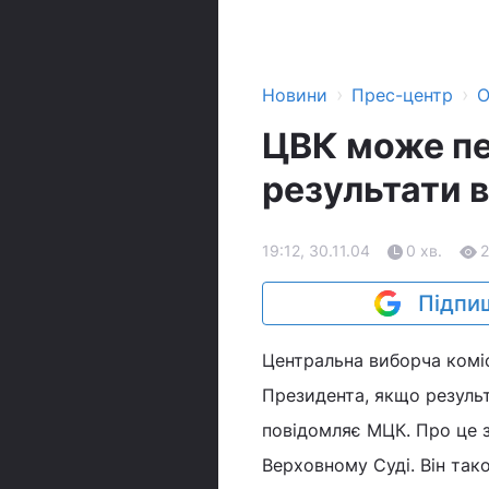
›
›
Новини
Прес-центр
О
ЦВК може пе
результати 
19:12, 30.11.04
0 хв.
2
Підпиш
Центральна виборча коміс
Президента, якщо результ
повідомляє МЦК. Про це 
Верховному Суді. Він так