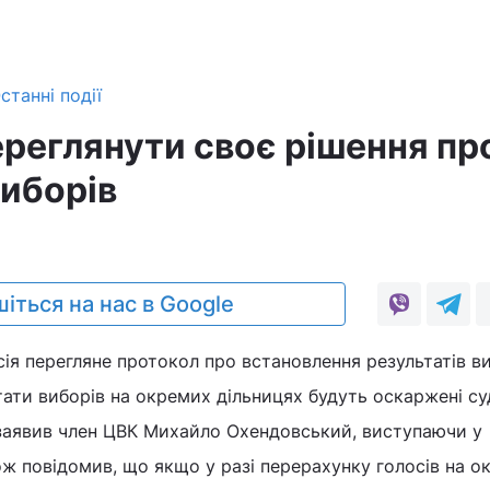
станні події
реглянути своє рішення пр
виборів
іться на нас в Google
ія перегляне протокол про встановлення результатів в
ати виборів на окремих дільницях будуть оскаржені су
заявив член ЦВК Михайло Охендовський, виступаючи у
ож повідомив, що якщо у разі перерахунку голосів на о