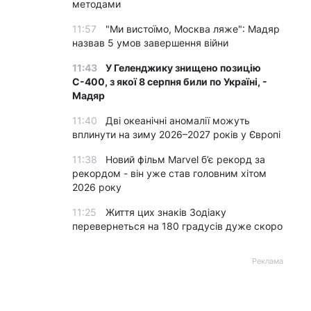
методами
11:57
"Ми вистоїмо, Москва ляже": Мадяр
назвав 5 умов завершення війни
11:43
У Геленджику знищено позицію
С-400, з якої 8 серпня били по Україні, -
Мадяр
11:40
Дві океанічні аномалії можуть
вплинути на зиму 2026–2027 років у Європі
11:38
Новий фільм Marvel б’є рекорд за
рекордом - він уже став головним хітом
2026 року
11:25
Життя цих знаків Зодіаку
перевернеться на 180 градусів дуже скоро
Реклама