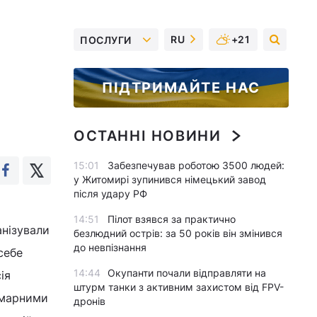
RU
+21
ПОСЛУГИ
ПІДТРИМАЙТЕ НАС
ОСТАННІ НОВИНИ
15:01
Забезпечував роботою 3500 людей:
у Житомирі зупинився німецький завод
після удару РФ
14:51
Пілот взявся за практично
анізували
безлюдний острів: за 50 років він змінився
до невпізнання
себе
14:44
Окупанти почали відправляти на
ія
штурм танки з активним захистом від FPV-
є марними
дронів