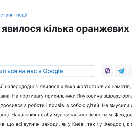
станні події
з`явилося кілька оранжевих
іться на нас в Google
ії напередодні з`явилося кілька жовтогарячих наметів,
аїна. На противагу прихильники Януковича відразу орг
ідпросився з роботи і привів із собою дітей. Не змусили 
онці. Начальник штабу муніципальної безпеки м. Феодос
 що всі вуличні заходи, як у Києві, так і у Феодосії, 