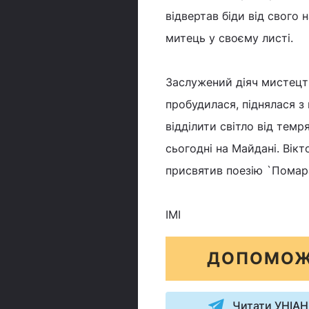
відвертав біди від свого
митець у своєму листі.
Заслужений діяч мистецтв
пробудилася, піднялася з 
відділити світло від тем
сьогодні на Майдані. Вік
присвятив поезію `Помар
ІМІ
ДОПОМОЖ
Читати УНІАН