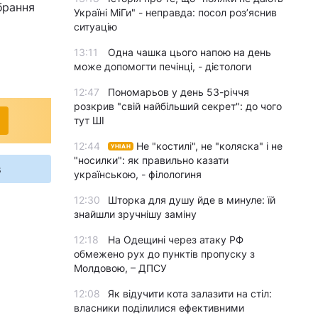
брання
Україні МіГи" - неправда: посол роз’яснив
ситуацію
13:11
Одна чашка цього напою на день
може допомогти печінці, - дієтологи
12:47
Пономарьов у день 53-річчя
розкрив "свій найбільший секрет": до чого
тут ШІ
12:44
Не "костилі", не "коляска" і не
УНІАН
"носилки": як правильно казати
s
українською, - філологиня
12:30
Шторка для душу йде в минуле: їй
знайшли зручнішу заміну
12:18
На Одещині через атаку РФ
обмежено рух до пунктів пропуску з
Молдовою, – ДПСУ
12:08
Як відучити кота залазити на стіл:
власники поділилися ефективними