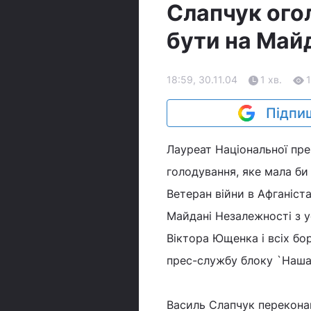
Слапчук ого
бути на Май
18:59, 30.11.04
1 хв.
1
Підпиш
Лауреат Національної пре
голодування, яке мала би
Ветеран війни в Афганіста
Майдані Незалежності з у
Віктора Ющенка і всіх бо
прес-службу блоку `Наша 
Василь Слапчук переконан