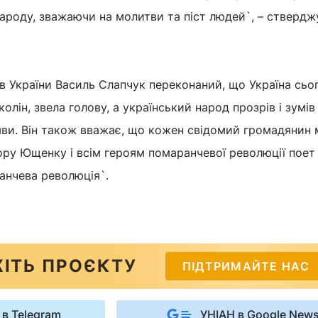
 народу, зважаючи на молитви та піст людей`, – ствердж
 України Василь Слапчук переконаний, що Україна сьо
колін, звела голову, а український народ прозрів і зумів
ряви. Він також вважає, що кожен свідомий громадянин 
тору Ющенку і всім героям помаранчевої революції поет
анчева революція`.
ІТЬ ПРОЄКТУ
ПІДТРИМАЙТЕ НАС
 в Telegram
УНІАН в Google New