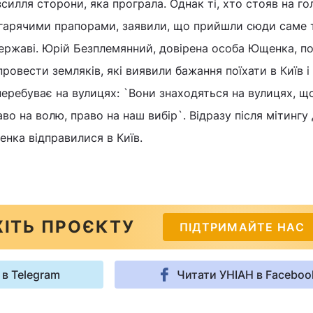
силля сторони, яка програла. Однак ті, хто стояв на го
огарячими прапорами, заявили, що прийшли сюди саме 
ержаві. Юрій Безплемянний, довірена особа Ющенка, по
ровести земляків, які виявили бажання поїхати в Київ і
перебуває на вулицях: `Вони знаходяться на вулицях, щ
во на волю, право на наш вибір`. Відразу після мітингу
нка відправилися в Київ.
ІТЬ ПРОЄКТУ
ПІДТРИМАЙТЕ НАС
 в Telegram
Читати УНІАН в Faceboo