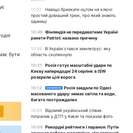
ує
11:02
Навіщо бризкати оцтом на ключі:
простий домашній трюк, про який знають
одиниці
10:49
Фінляндія не передаватиме Україні
годні
ракети Patriot: названо причину
10:28
В Україні стався землетрус: яку
має бути
область сколихнуло
10:21
Росія готує масштабні удари по
Києву напередодні 24 серпня: в ISW
розкрили цілі ворога
10:12
Росія завдала по Одесі
ОНОВЛЕНО
масованого удару: немає світла та води,
багато постраждалих
10:09
Відомий український співак
потрапив у ДТП у Києві та показав фото
10:06
Рекордні рейтинги і параноя: Путін
s
зачищає вибори жорсткіше, ніж зазвичай,