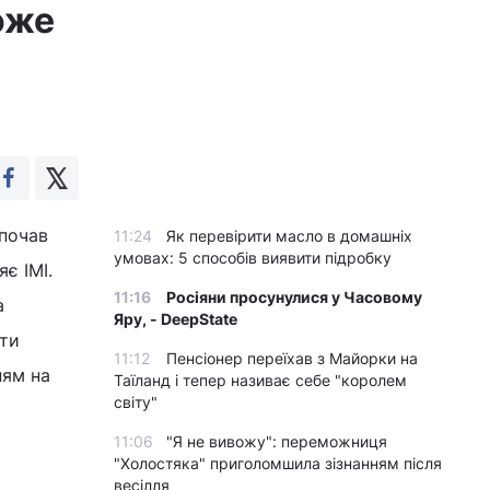
оже
зпочав
11:24
Як перевірити масло в домашніх
умовах: 5 способів виявити підробку
є ІМІ.
11:16
Росіяни просунулися у Часовому
а
Яру, - DeepState
ати
11:12
Пенсіонер переїхав з Майорки на
ням на
Таїланд і тепер називає себе "королем
світу"
11:06
"Я не вивожу": переможниця
"Холостяка" приголомшила зізнанням після
весілля