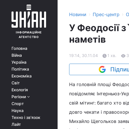
›
›
Новини
Прес-центр
О
У Феодосії 
ІНФОРМАЦІЙНЕ
наметів
АГЕНТСТВО
Головна
Війна
19:14, 30.11.04
1 хв.
3
Україна
Підпиш
Політика
Економіка
Світ
На головній площі Феодос
Екологія
повідомляє Інтерньюз-Укр
Регіони
свій мітинг: багато хто в
Спорт
Наука
довго чекати і правоохор
Техно і зв'язок
Михайло Щегольков заявив,
Лайт