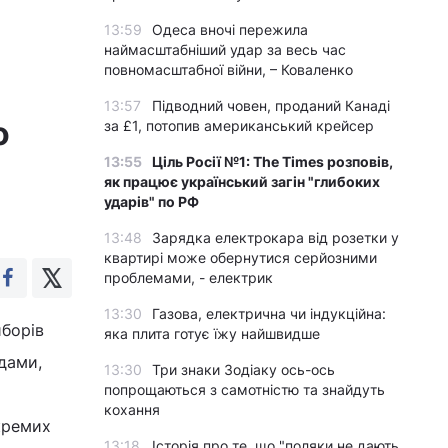
13:59
Одеса вночі пережила
наймасштабніший удар за весь час
повномасштабної війни, – Коваленко
13:57
Підводний човен, проданий Канаді
о
за £1, потопив американський крейсер
13:55
Ціль Росії №1: The Times розповів,
як працює український загін "глибоких
ударів" по РФ
13:48
Зарядка електрокара від розетки у
квартирі може обернутися серйозними
проблемами, - електрик
13:30
Газова, електрична чи індукційна:
иборів
яка плита готує їжу найшвидше
дами,
13:30
Три знаки Зодіаку ось-ось
попрощаються з самотністю та знайдуть
кохання
кремих
13:18
Історія про те, що "поляки не дають