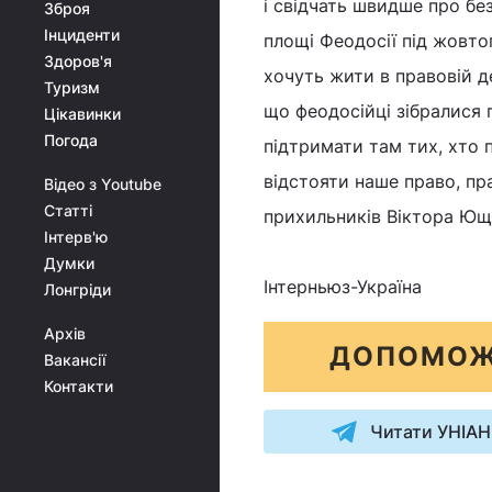
і свідчать швидше про без
Зброя
Інциденти
площі Феодосії під жовт
Здоров'я
хочуть жити в правовій д
Туризм
що феодосійці зібралися п
Цікавинки
Погода
підтримати там тих, хто 
відстояти наше право, пра
Відео з Youtube
Статті
прихильників Віктора Юще
Інтерв'ю
Думки
Інтерньюз-Україна
Лонгріди
Архів
ДОПОМОЖ
Вакансії
Контакти
Читати УНІАН