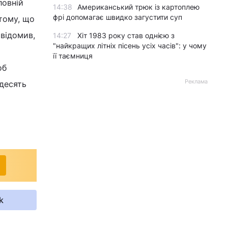
ловній
14:38
Американський трюк із картоплею
фрі допомагає швидко загустити суп
тому, що
відомив,
14:27
Хіт 1983 року став однією з
"найкращих літніх пісень усіх часів": у чому
її таємниця
об
Реклама
 десять
k