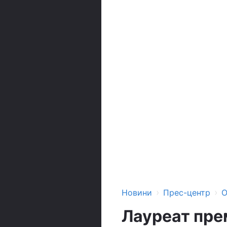
›
›
Новини
Прес-центр
О
Лауреат пре