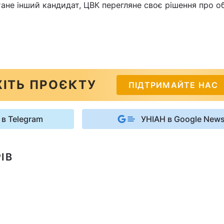
ане інший кандидат, ЦВК перегляне своє рішення про о
ІТЬ ПРОЄКТУ
ПІДТРИМАЙТЕ НАС
 в Telegram
УНІАН в Google New
ІВ