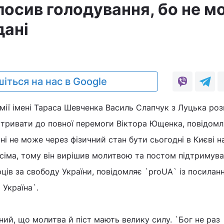
лосив голодування, бо не м
дані
іться на нас в Google
мії імені Тараса Шевченка Василь Слапчук з Луцька ро
 тривати до повної перемоги Віктора Ющенка, повідомля
ні не може через фізичний стан бути сьогодні в Києві н
сіма, тому він вирішив молитвою та постом підтримув
рців за свободу України, повідомляє `proUA` із посилан
Україна`.
ий, що молитва й піст мають велику силу. `Бог не раз