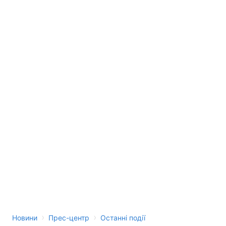
Лонгріди
Відео з Youtube
Статті
Інтерв'ю
Думки
Архів
Вакансії
Контакти
Послуги
›
›
Новини
Прес-центр
Останні події