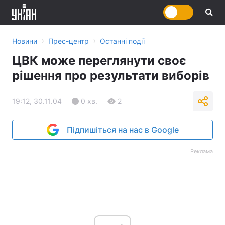
›
›
Новини
Прес-центр
Останні події
ЦВК може переглянути своє
рішення про результати виборів
19:12, 30.11.04
0 хв.
2
Підпишіться на нас в Google
Реклама