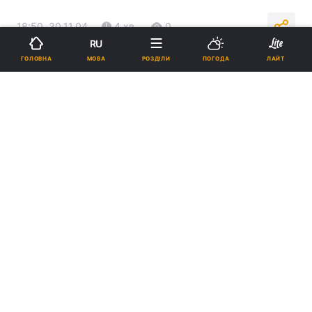
18:50, 30.11.04
4 хв.
0
RU
МОВА
ГОЛОВНА
РОЗДІЛИ
ПОГОДА
ЛАЙТ
Підпишіться на нас в Google
Реклама
ad
Генеральний прокурор України Геннадій