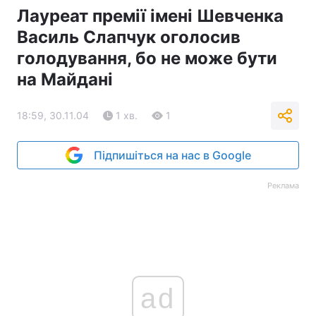
Лауреат премії імені Шевченка
Тема оформлення
Василь Слапчук оголосив
голодування, бо не може бути
на Майдані
18:59, 30.11.04
1 хв.
1
Підпишіться на нас в Google
Реклама
ad