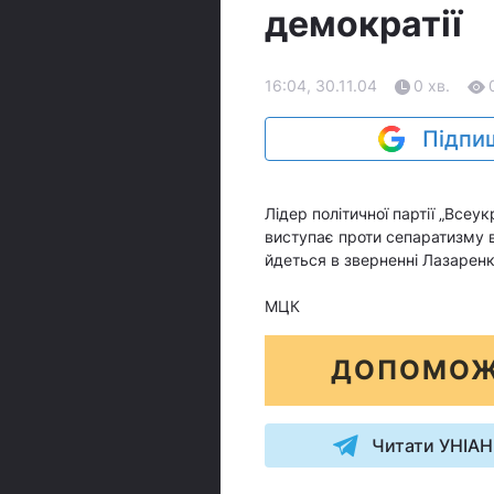
демократії
16:04, 30.11.04
0 хв.
Підпиш
Лідер політичної партії „Все
виступає проти сепаратизму в
йдеться в зверненні Лазаренк
МЦК
ДОПОМОЖ
Читати УНІАН