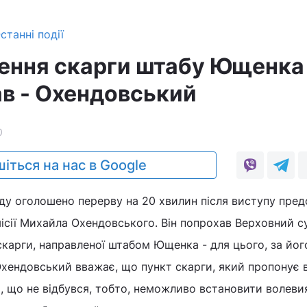
станні події
ення скарги штабу Ющенка
ав - Охендовський
0
іться на нас в Google
уду оголошено перерву на 20 хвилин після виступу пре
ісії Михайла Охендовського. Він попрохав Верховний с
скарги, направленої штабом Ющенка - для цього, за йог
Охендовський вважає, що пункт скарги, який пропонує 
, що не відбувся, тобто, неможливо встановити волеви