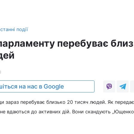
станні події
 парламенту перебуває бли
дей
0
іться на нас в Google
ди зараз перебуває близько 20 тисяч людей. Як переда
не вдаються до активних дій. Вони скандують „Ющенко