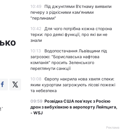
10:49
Під джунглями В'єтнаму виявили
печеру з рідкісними кам'яними
"перлинами"
10:42
Для чого потрібна кожна сторона
терки: про деякі функції, про які ви не
зько
знали
10:13
Водопостачання Львівщини під
загрозою: "Бориславська нафтова
компанія" просить Зеленського
переглянути санкції
10:08
Європу накрила нова хвиля спеки:
яким курортам загрожують лісові пожежі
та небезпека
є
09:59
Розвідка США пов’язує з Росією
дрон з вибухівкою в аеропорту Лейпцига,
!`
- WSJ
Реклама