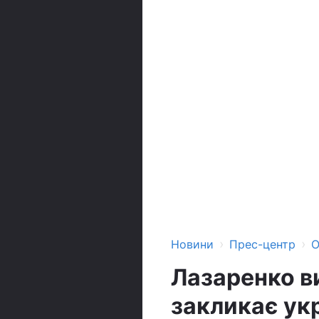
›
›
Новини
Прес-центр
О
Лазаренко в
закликає ук