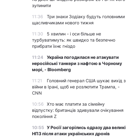
зупинити
11:36
Три знаки Зодіаку будуть головними
щасливчиками нового тижня
11:30
5 хвилин - і оси більше не
турбуватимуть: як швидко та безпечно
прибрати їхнє гніздо
11:24
Україна погодилася не атакувати
неросійські танкери з нафтою в Чорному
морі, - Bloomberg
11:21
Головний генерал США шукає вихід з
війни в Ірані, щоб не розлютити Трампа, -
CNN
10:56
Хто має платити за сімейну
відпустку: британців здивували очікування
покоління Z
10:55
У Росії загорілись одразу два великі
НПЗ після атаки українських дронів