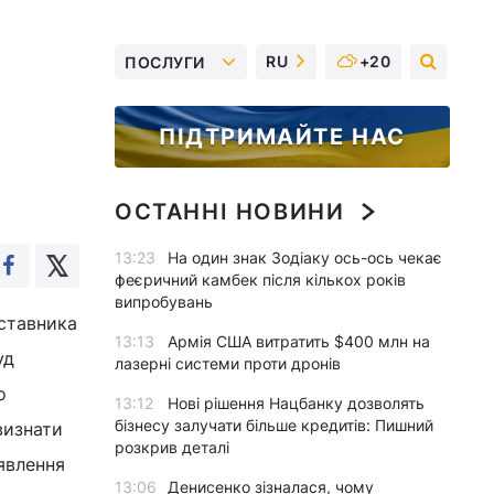
RU
+20
ПОСЛУГИ
ПІДТРИМАЙТЕ НАС
ОСТАННІ НОВИНИ
13:23
На один знак Зодіаку ось-ось чекає
феєричний камбек після кількох років
випробувань
дставника
13:13
Армія США витратить $400 млн на
уд
лазерні системи проти дронів
о
13:12
Нові рішення Нацбанку дозволять
бізнесу залучати більше кредитів: Пишний
визнати
розкрив деталі
явлення
13:06
Денисенко зізналася, чому