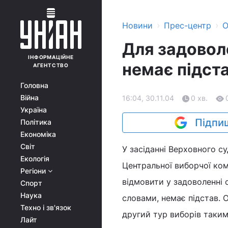
›
›
Новини
Прес-центр
О
Для задовол
ІНФОРМАЦІЙНЕ
немає підст
АГЕНТСТВО
Головна
Війна
16:04, 30.11.04
0 хв.
Україна
Підпиш
Політика
Економіка
Світ
У засіданні Верховного с
Екологія
Центральної виборчої ком
Регіони
відмовити у задоволенні 
Спорт
Наука
словами, немає підстав. 
Техно і зв'язок
другий тур виборів таким
Лайт