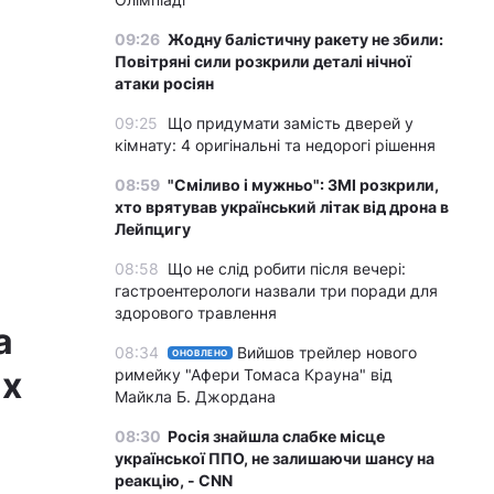
09:26
Жодну балістичну ракету не збили:
Повітряні сили розкрили деталі нічної
атаки росіян
09:25
Що придумати замість дверей у
кімнату: 4 оригінальні та недорогі рішення
08:59
"Сміливо і мужньо": ЗМІ розкрили,
хто врятував український літак від дрона в
Лейпцигу
08:58
Що не слід робити після вечері:
гастроентерологи назвали три поради для
здорового травлення
а
08:34
Вийшов трейлер нового
ОНОВЛЕНО
их
римейку "Афери Томаса Крауна" від
Майкла Б. Джордана
08:30
Росія знайшла слабке місце
української ППО, не залишаючи шансу на
реакцію, - CNN