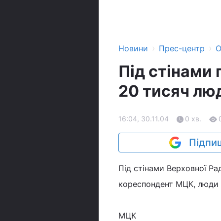
›
›
Новини
Прес-центр
О
Під стінами
20 тисяч лю
16:04, 30.11.04
0 хв.
Підпиш
Під стінами Верховної Ра
кореспондент МЦК, люди 
МЦК