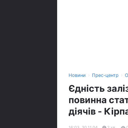
›
›
Новини
Прес-центр
О
Єдність залі
повинна ста
діячів - Кірп
16:03, 30.11.04
2 хв.