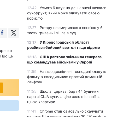
12:42
Усього 6 штук на день: вчені назвали
сухофрукт, який може здивувати своєю
користю
12:27
Ротару не змирилася з пенсією у 6
тисяч гривень і пішла в суд
12:17
У Кіровоградській області
розбився бойовий вертоліт: що відомо
заренко
 Про це
12:13
США раптово звільнили генерала,
що командував військами у Європі
11:59
Навіщо досвідчені господині кладуть
фольгу в холодильник: простий домашній
лайфхак
11:55
Школа, церква, бар і 44 будинки:
пара зі США купила ціле село в Іспанії за
ціною квартири
s
11:41
Chrome став самовільно скачувати
на диск ШІ-модель розміром 20 ГБ: як його