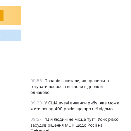
s
09:55
Поварів запитали, як правильно
готувати лосося, і всі вони відповіли
однаково
09:30
У США вчені виявили рибу, яка може
жити понад 400 років: що про неї відомо
09:27
"Цій людині не місце тут": Усик різко
засудив рішення МОК щодо Росії на
Олімпіаді