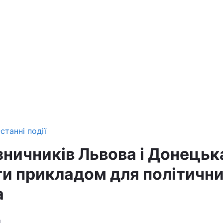
станні події
зничників Львова і Донецьк
ти прикладом для політичн
а
0