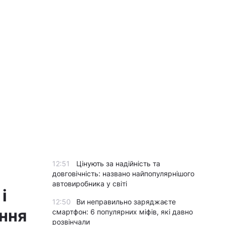
12:51
Цінують за надійність та
довговічність: названо найпопулярнішого
автовиробника у світі
і
12:50
Ви неправильно заряджаєте
ання
смартфон: 6 популярних міфів, які давно
розвінчали