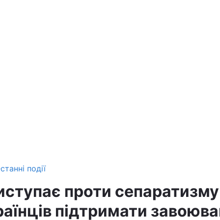
станні події
иступає проти сепаратизму 
раїнців підтримати завоюв