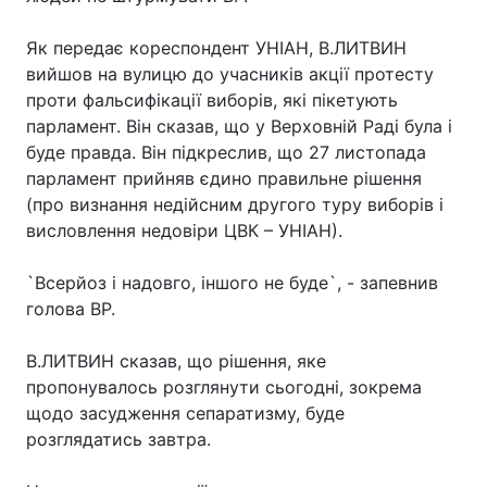
Як передає кореспондент УНІАН, В.ЛИТВИН
вийшов на вулицю до учасників акції протесту
проти фальсифікації виборів, які пікетують
парламент. Він сказав, що у Верховній Раді була і
буде правда. Він підкреслив, що 27 листопада
парламент прийняв єдино правильне рішення
(про визнання недійсним другого туру виборів і
висловлення недовіри ЦВК – УНІАН).
`Всерйоз і надовго, іншого не буде`, - запевнив
голова ВР.
В.ЛИТВИН сказав, що рішення, яке
пропонувалось розглянути сьогодні, зокрема
щодо засудження сепаратизму, буде
розглядатись завтра.