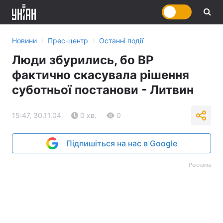
›
›
Новини
Прес-центр
Останні події
Люди збурились, бо ВР
фактично скасувала рішення
суботньої постанови - Литвин
15:47, 30.11.04
0 хв.
0
Підпишіться на нас в Google
Реклама