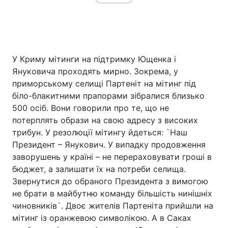
У Криму мітинги на підтримку Ющенка і
Януковича проходять мирно. Зокрема, у
приморському селищі Партеніт на мітинг під
біло-блакитними прапорами зібралися близько
500 осіб. Вони говорили про те, що не
потерплять образи на свою адресу з високих
трибун. У резолюції мітингу йдеться: `Наш
Президент – Янукович. У випадку продовження
заворушень у країні – не перераховувати гроші в
бюджет, а залишати їх на потреби селища.
Звернутися до обраного Президента з вимогою
не брати в майбутню команду більшість нинішніх
чиновників`. Двоє жителів Партеніта прийшли на
мітинг із оранжевою символікою. А в Саках