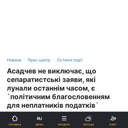
›
›
Новини
Прес-центр
Останні події
Асадчев не виключає, що
сепаратистські заяви, які
лунали останнім часом, є
`політичним благословенням
для неплатників податків`
RU
15:34, 30.11.04
1 хв.
1
МОВА
ГОЛОВНА
РОЗДІЛИ
ПОГОДА
ЛАЙТ