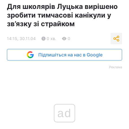
Для школярів Луцька вирішено
зробити тимчасові канікули у
зв’язку зі страйком
14:15, 30.11.04
0 хв.
0
Підпишіться на нас в Google
Реклама
ad