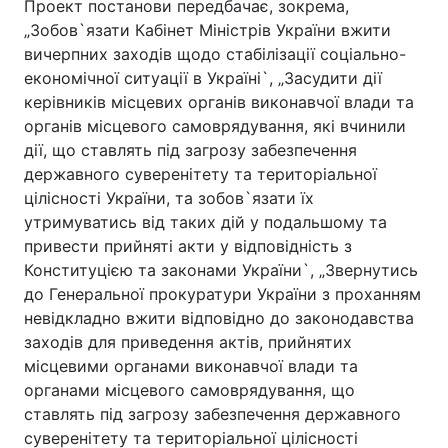
Проект постанови передбачає, зокрема,
„Зобов`язати Кабінет Міністрів України вжити
вичерпних заходів щодо стабілізації соціально-
економічної ситуації в Україні`, „Засудити дії
Головна
Війна
керівників місцевих органів виконавчої влади та
органів місцевого самоврядування, які вчинили
Україна
Політика
дії, що ставлять під загрозу забезпечення
державного суверенітету та територіальної
Економіка
Світ
цілісності України, та зобов`язати їх
Спорт
Наука
утримуватись від таких дій у подальшому та
привести прийняті акти у відповідність з
Техно і зв'язок
Лайт
Конституцією та законами України`, „Звернутись
до Генеральної прокуратури України з проханням
Зброя
Інциденти
невідкладно вжити відповідно до законодавства
заходів для приведення актів, прийнятих
Здоров'я
Туризм
місцевими органами виконавчої влади та
органами місцевого самоврядування, що
Цікавинки
Погода
ставлять під загрозу забезпечення державного
суверенітету та територіальної цілісності
Екологія
Регіони