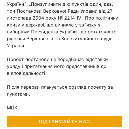
України`, „Призупинити дію пунктів один, два,
Лонгріди
три Постанови Верховної Ради України від 27
листопада 2004 року № 2214-IV `Про політичну
кризу у державі, що виникла у зв`язку з
Відео з Youtube
Статті
виборами Президента України` до остаточного
рішення Верховного та Конституційного судів
Інтерв'ю
Думки
України.
Архів
Вакансії
Проект постанови не передбачає відставки
Контакти
уряду і притягнення його представників до
відповідальності.
Послуги
Після перерви планується розгляд проекту за
пунктами.
МЦК
ПІДТРИМАЙТЕ НАС