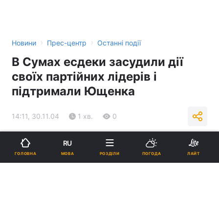
›
›
Новини
Прес-центр
Останні події
В Сумах есдеки засудили дії
своїх партійних лідерів і
підтримали Ющенка
14:11, 30.11.04
1 хв.
0
Підпишіться на нас в Google
RU
МОВА
ГОЛОВНА
РОЗДІЛИ
ПОГОДА
ЛАЙТ
Реклама