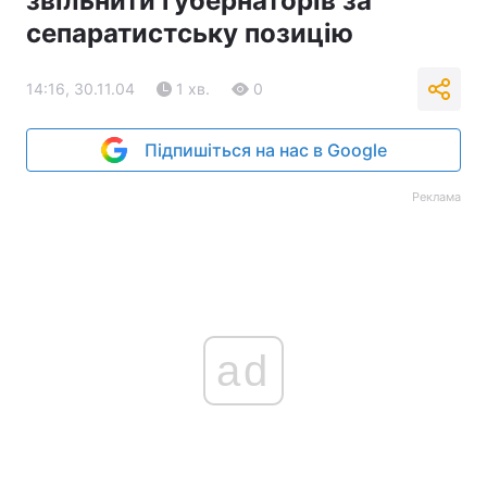
звільнити губернаторів за
сепаратистську позицію
14:16, 30.11.04
1 хв.
0
Підпишіться на нас в Google
Реклама
ad