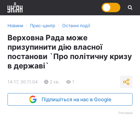
›
›
Новини
Прес-центр
Останні події
Верховна Рада може
призупинити дію власної
постанови `Про політичну кризу
в державі`
14:17, 30.11.04
2 хв.
1
Підпишіться на нас в Google
Реклама