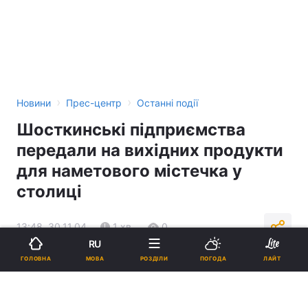
›
›
Новини
Прес-центр
Останні події
Шосткинські підприємства
передали на вихідних продукти
для наметового містечка у
столиці
13:48, 30.11.04
1 хв.
0
RU
МОВА
ГОЛОВНА
РОЗДІЛИ
ПОГОДА
ЛАЙТ
Підпишіться на нас в Google
Реклама