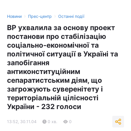
›
›
Новини
Прес-центр
Останні події
ВР ухвалила за основу проект
постанови про стабілізацію
соціально-економічної та
політичної ситуації в Україні та
запобігання
антиконституційним
сепаратистським діям, що
загрожують суверенітету і
територіальній цілісності
України - 232 голоси
13:52, 30.11.04
0 хв.
0