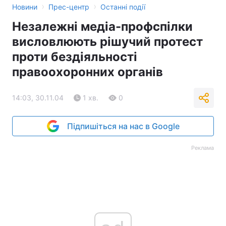
›
›
Новини
Прес-центр
Останні події
Тема оформлення
Незалежні медіа-профспілки
висловлюють рішучий протест
проти бездіяльності
правоохоронних органів
14:03, 30.11.04
1 хв.
0
Підпишіться на нас в Google
Реклама