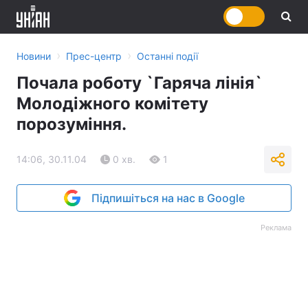
›
›
Новини
Прес-центр
Останні події
Почала роботу `Гаряча лінія`
Молодіжного комітету
порозуміння.
14:06, 30.11.04
0 хв.
1
Підпишіться на нас в Google
Реклама