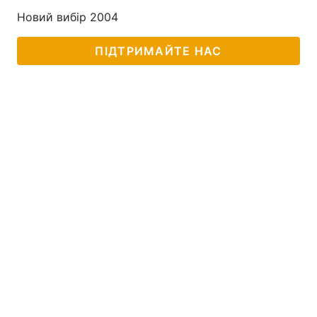
Новий вибір 2004
ПІДТРИМАЙТЕ НАС
Головна
Війна
Україна
Політика
Економіка
Світ
Спорт
Наука
Техно і зв'язок
Лайт
Зброя
Інциденти
Здоров'я
Туризм
Цікавинки
Погода
Екологія
Регіони