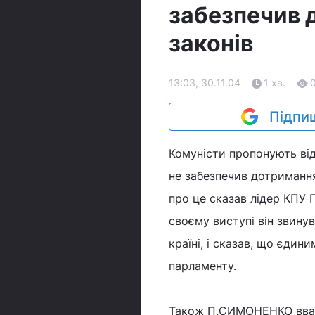
забезпечив 
законів
13:03, 30.11.04
1 хв.
Підпиш
Комуністи пропонують від
не забезпечив дотримання 
про це сказав лідер КПУ
своєму виступі він звинув
країні, і сказав, що єдин
парламенту.
Також П.СИМОНЕНКО вважа