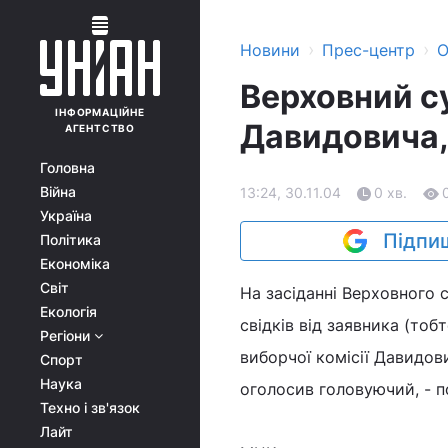
›
›
Новини
Прес-центр
О
Верховний с
ІНФОРМАЦІЙНЕ
Давидовича,
АГЕНТСТВО
Головна
Війна
13:24, 30.11.04
0 хв.
Україна
Підпиш
Політика
Економіка
Світ
На засіданні Верховного 
Екологія
свідків від заявника (тобт
Регіони
виборчої комісії Давидови
Спорт
Наука
оголосив головуючий, - 
Техно і зв'язок
Лайт