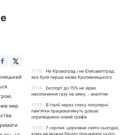
не
17:15
Не Кіровоград і не Єлисаветград:
донецький
яка була перша назва Кропивницького
ься
17:14
Експорт до 15% не зірве
накопичення газу на зиму, - аналітик
трою.
17:13
В Італії через спеку популярні
снив мер
пам'ятки працюватимуть довше:
вства
оприлюднено новий графік
тримати
17:10
7 серпня: церковне свято сьогодні,
кому не можна багато працювати цього
 він. „Ці