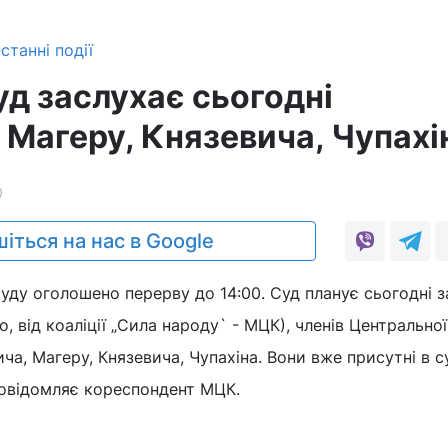
станні події
уд заслухає сьогодні
 Магеру, Князевича, Чупахі
0
іться на нас в Google
суду оголошено перерву до 14:00. Суд планує сьогодні 
о, від коаліції „Сила народу` - МЦК), членів Центральної
ча, Магеру, Князевича, Чупахіна. Вони вже присутні в су
повідомляє кореспондент МЦК.