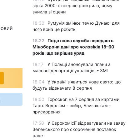
зірка 2000-х вперше розкрила, чому
зникла зі сцени
18:30
Румунія змінює течію Дунаю: для
ьовий
чого вона це робить
18:22
Податкова служба передасть
Міноборони дані про чоловіків 18–60
років: що вирішив уряд
18:17
У Польщі анонсували плани з
масової депортації українців, - ЗМІ
18:04
У Україні з'явиться нове свято: що
будуть відзначати 8 серпня
s
18:00
Гороскоп на 7 серпня за картами
Таро: Водоліям - вибір, Близнюкам -
прискорення
17:58
У Єврокомісії відреагували на заяву
Зеленського про скорочення поставок
ракет