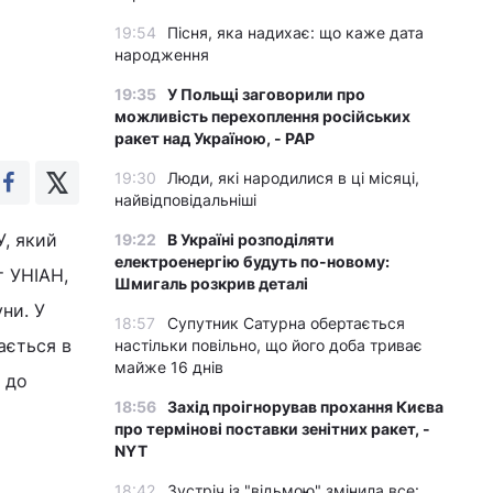
19:54
Пісня, яка надихає: що каже дата
народження
19:35
У Польщі заговорили про
можливість перехоплення російських
ракет над Україною, - PAP
19:30
Люди, які народилися в ці місяці,
найвідповідальніші
У, який
19:22
В Україні розподіляти
електроенергію будуть по-новому:
т УНІАН,
Шмигаль розкрив деталі
ни. У
18:57
Супутник Сатурна обертається
вається в
настільки повільно, що його доба триває
майже 16 днів
и до
18:56
Захід проігнорував прохання Києва
про термінові поставки зенітних ракет, -
NYT
18:42
Зустріч із "відьмою" змінила все: