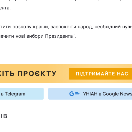
ента.
стити розколу країни, заспокоїти народ, необхідний нул
печити нові вибори Президента`.
ІТЬ ПРОЄКТУ
ПІДТРИМАЙТЕ НАС
 в Telegram
УНІАН в Google New
ІВ