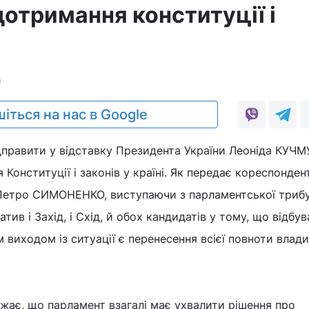
дотримання конституції і
0
іться на нас в Google
правити у відставку Президента України Леоніда КУЧМ
Конституції і законів у країні. Як передає кореспонден
 Петро СИМОНЕНКО, виступаючи з парламентської трибу
атив і Захід, і Схід, й обох кандидатів у тому, що відбу
им виходом із ситуації є перенесення всієї повноти влад
є, що парламент взагалі має ухвалити рішення про