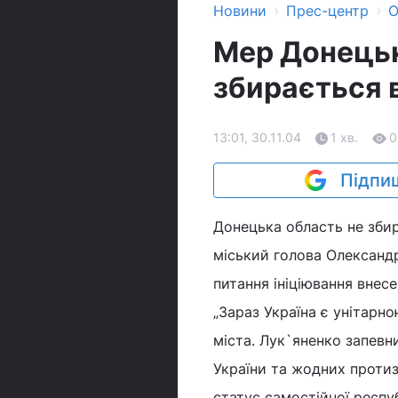
›
›
Новини
Прес-центр
О
Мер Донецьк
збирається 
13:01, 30.11.04
1 хв.
0
Підпиш
Донецька область не збир
міський голова Олександ
питання ініціювання внесе
„Зараз Україна є унітарн
міста. Лук`яненко запевн
України та жодних протиз
статус самостійної респуб