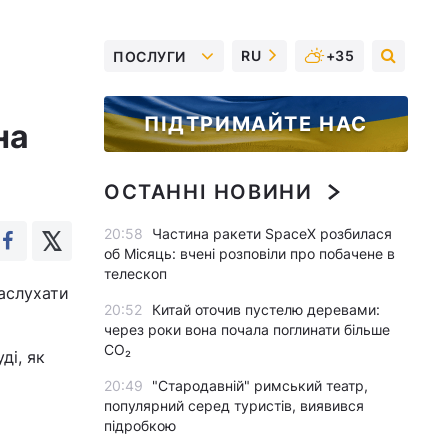
RU
+35
ПОСЛУГИ
ПІДТРИМАЙТЕ НАС
на
ОСТАННІ НОВИНИ
20:58
Частина ракети SpaceX розбилася
об Місяць: вчені розповіли про побачене в
телескоп
заслухати
20:52
Китай оточив пустелю деревами:
через роки вона почала поглинати більше
CO₂
ді, як
20:49
"Стародавній" римський театр,
популярний серед туристів, виявився
підробкою