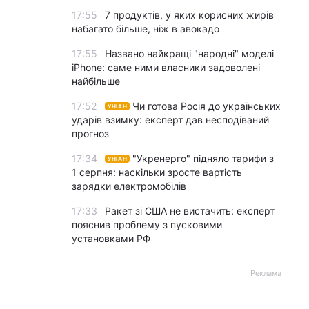
17:55
7 продуктів, у яких корисних жирів
набагато більше, ніж в авокадо
17:55
Названо найкращі "народні" моделі
iPhone: саме ними власники задоволені
найбільше
17:52
Чи готова Росія до українських
УНІАН
ударів взимку: експерт дав несподіваний
прогноз
17:34
"Укренерго" підняло тарифи з
УНІАН
1 серпня: наскільки зросте вартість
зарядки електромобілів
17:33
Ракет зі США не вистачить: експерт
пояснив проблему з пусковими
установками РФ
Реклама