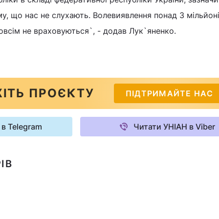
му, що нас не слухають. Волевиявлення понад 3 мільйон
овсім не враховуються`, - додав Лук`яненко.
ІТЬ ПРОЄКТУ
ПІДТРИМАЙТЕ НАС
 в Telegram
Читати УНІАН в Viber
ІВ