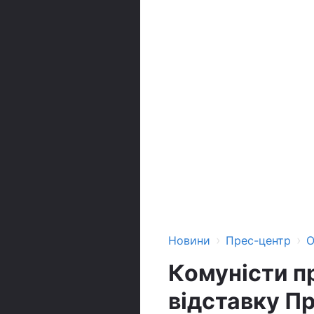
›
›
Новини
Прес-центр
О
Комуністи п
відставку П