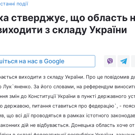
станні події
а стверджує, що область 
виходити з складу України
іться на нас в Google
ається виходити з складу України. Про це повідомив 
р Лук`яненко. За його словами, на референдум виносит
ння змін до Конституції України в пункті державного ус
ою державою, питання ставиться про федерацію`, - поя
ив, що всі дії проводяться в рамках істотного законода
аконних дій не відбувається. Донецька область хоче о
ліки в складі федеративної республіки України, зазначив