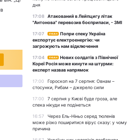
дня
ів
17:08
Атакований в Лейпцигу літак
"Антонова" перевозив боєприпаси, - ЗМІ
17:07
Попри спеку Україна
УНІАН
експортує електроенергію: чи
загрожують нам відключення
17:04
Нових солдатів з Північної
УНІАН
Кореї Росія може кинути на штурми:
експерт назвав напрямок
17:00
Гороскоп на 7 серпня: Овнам –
стосунки, Рибам – джерело сили
17:00
7 серпня у Києві буде гроза, але
спека нікуди не подінеться
16:57
Через Ель-Ніньо серед тюленів
може різко поширитися вірус сказу: у чому
причина
16:57
Українських чоловіків позбавили