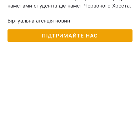
наметами студентів діє намет Червоного Хреста.
Віртуальна агенція новин
Головна
Війна
ПІДТРИМАЙТЕ НАС
Україна
Політика
Економіка
Світ
Спорт
Наука
Техно і зв'язок
Лайт
Зброя
Інциденти
Здоров'я
Туризм
Цікавинки
Погода
Екологія
Регіони