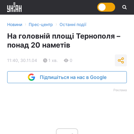
›
›
Новини
Прес-центр
Останні події
На головній площі Тернополя –
понад 20 наметів
11:40, 30.11.04
1 хв.
0
Підпишіться на нас в Google
Реклама