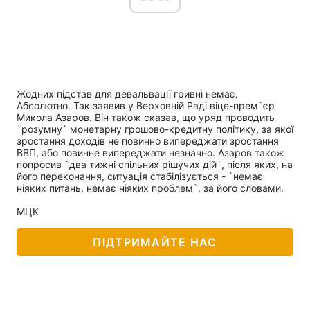
Жодних підстав для девальвації гривні немає.
Абсолютно. Так заявив у Верховній Раді віце-прем`єр
Микола Азаров. Він також сказав, що уряд проводить
`розумну` монетарну грошово-кредитну політику, за якої
зростання доходів не повинно випереджати зростання
ВВП, або повинне випереджати незначно. Азаров також
попросив `два тижні спільних рішучих дій`, після яких, на
його переконання, ситуація стабілізується - `немає
ніяких питань, немає ніяких проблем`, за його словами.
МЦК
ПІДТРИМАЙТЕ НАС