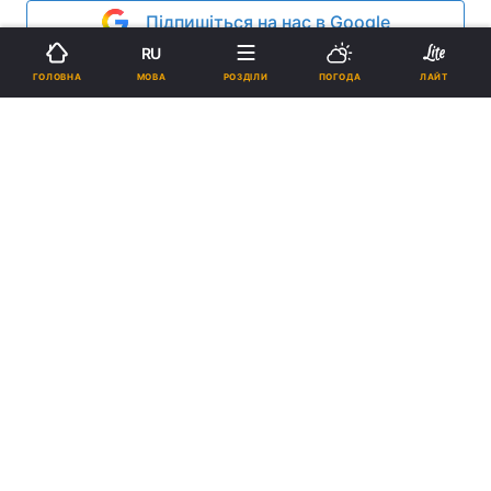
Підпишіться на нас в Google
RU
Реклама
МОВА
ГОЛОВНА
РОЗДІЛИ
ПОГОДА
ЛАЙТ
ad
„Не можна допускати жодних необдуманих
висловлювань. Ні про які відділення чи автономії
говорити не можна`, - сказав у доповіді у Верховній Раді
віце-прем`єр Микола Азаров. Він також закликав:
„Відсуньте екстремістів і з одного, і з іншого боку, і я