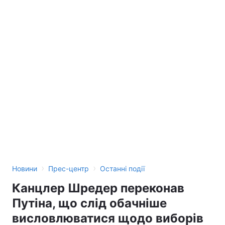
Лонгріди
Відео з Youtube
Статті
Інтерв'ю
Думки
Архів
Вакансії
Контакти
Послуги
›
›
Новини
Прес-центр
Останні події
Канцлер Шредер переконав
Путіна, що слід обачніше
висловлюватися щодо виборів