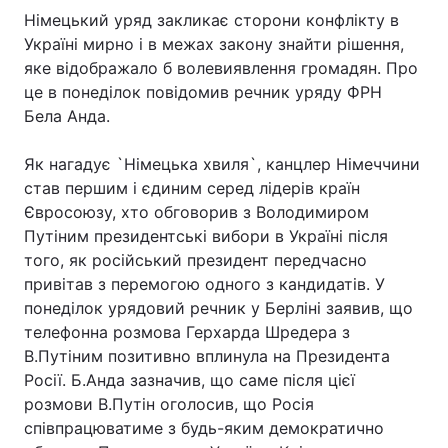
Німецький уряд закликає сторони конфлікту в
Україні мирно і в межах закону знайти рішення,
яке відображало б волевиявлення громадян. Про
це в понеділок повідомив речник уряду ФРН
Бела Анда.
Як нагадує `Німецька хвиля`, канцлер Німеччини
став першим і єдиним серед лідерів країн
Євросоюзу, хто обговорив з Володимиром
Путіним президентські вибори в Україні після
того, як російський президент передчасно
привітав з перемогою одного з кандидатів. У
понеділок урядовий речник у Берліні заявив, що
телефонна розмова Герхарда Шредера з
В.Путіним позитивно вплинула на Президента
Росії. Б.Анда зазначив, що саме після цієї
розмови В.Путін оголосив, що Росія
співпрацюватиме з будь-яким демократично