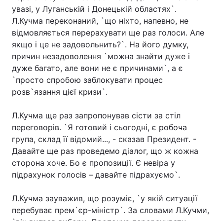
увазі, у Луганській і Донецькій областях`.
Л.Кучма переконаний, `що ніхто, напевно, не
відмовляється перерахувати ще раз голоси. Але
якщо і це не задовольнить?`. На його думку,
причин незадоволення `можна знайти дуже і
дуже багато, але вони не є причинами`, а є
`просто спробою заблокувати процес
розв`язання цієї кризи`.
Л.Кучма ще раз запропонував сісти за стіл
переговорів. `Я готовий і сьогодні, є робоча
група, склад її відомий..., - сказав Президент. -
Давайте ще раз проведемо діалог, що ж кожна
сторона хоче. Бо є пропозиції. Є невіра у
підрахунок голосів – давайте підрахуємо`.
Л.Кучма зауважив, що розуміє, `у якій ситуації
перебуває прем`єр-міністр`. За словами Л.Кучми,