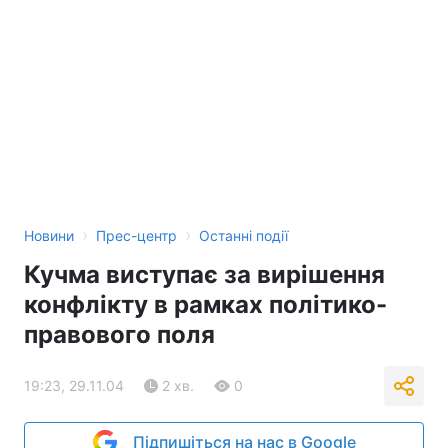
Тема оформлення
›
›
Новини
Прес-центр
Останні події
Кучма виступає за вирішення
конфлікту в рамках політико-
правового поля
19:23, 29.11.04
2 хв.
0
Підпишіться на нас в Google