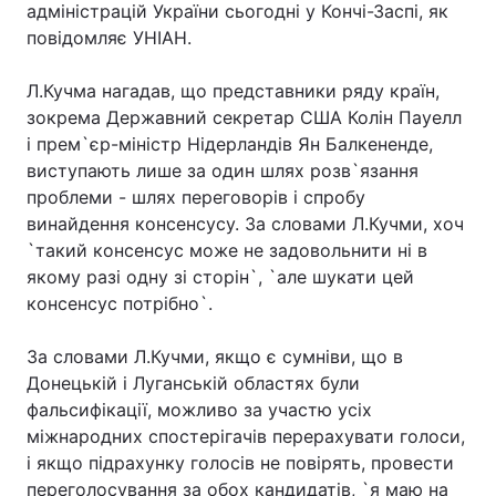
адміністрацій України сьогодні у Кончі-Заспі, як
повідомляє УНІАН.
Л.Кучма нагадав, що представники ряду країн,
зокрема Державний секретар США Колін Пауелл
і прем`єр-міністр Нідерландів Ян Балкененде,
виступають лише за один шлях розв`язання
проблеми - шлях переговорів і спробу
винайдення консенсусу. За словами Л.Кучми, хоч
`такий консенсус може не задовольнити ні в
якому разі одну зі сторін`, `але шукати цей
консенсус потрібно`.
За словами Л.Кучми, якщо є сумніви, що в
Донецькій і Луганській областях були
фальсифікації, можливо за участю усіх
міжнародних спостерігачів перерахувати голоси,
і якщо підрахунку голосів не повірять, провести
переголосування за обох кандидатів, `я маю на