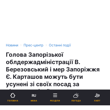
›
›
Новини
Прес-центр
Останні події
Голова Запорізької
облдержадміністрації В.
Березовський і мер Запоріжжя
Є. Карташов можуть бути
усунені зі своїх посад за
підтримку ідеї створення
RU
Південно-Східної автономної
МОВА
ГОЛОВНА
РОЗДІЛИ
ПОГОДА
ЛАЙТ
республіки України