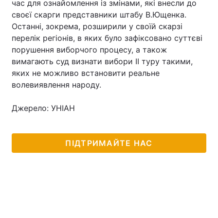
час для ознайомлення із змінами, які внесли до
своєї скарги представники штабу В.Ющенка.
Останні, зокрема, розширили у своїй скарзі
перелік регіонів, в яких було зафіксовано суттєві
Головна
Війна
порушення виборчого процесу, а також
вимагають суд визнати вибори ІІ туру такими,
Україна
Політика
яких не можливо встановити реальне
волевиявлення народу.
Економіка
Світ
Спорт
Наука
Джерело: УНІАН
Техно і зв'язок
Лайт
ПІДТРИМАЙТЕ НАС
Зброя
Інциденти
Здоров'я
Туризм
Цікавинки
Погода
Екологія
Регіони