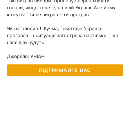
`він виграв вибори. Пропонує перерахувати
голоси, якщо хочете, по всій Україні. Але йому
кажуть: `Ти не виграв – ти програв`.
Як наголосив Л.Кучма, `сьогодні Україна
програла`, і ситуація загострена настільки, `що
наслідки будуть`.
Джерело: УНІАН
ПІДТРИМАЙТЕ НАС