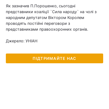
Як зазначив П.Порошенко, сьогодні
представники коаліції `Сила народу` на чолі з
народним депутатом Віктором Королем
Головна
Війна
проводять постійні переговори з
представниками правоохоронних органів.
Україна
Політика
Джерело: УНІАН
Економіка
Світ
Спорт
Наука
ПІДТРИМАЙТЕ НАС
Техно і зв'язок
Лайт
Зброя
Інциденти
Здоров'я
Туризм
Цікавинки
Погода
Екологія
Регіони