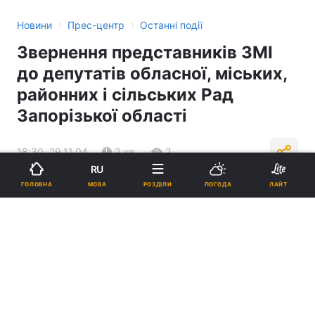
›
›
Новини
Прес-центр
Останні події
Звернення представників ЗМІ
до депутатів обласної, міських,
районних і сільських Рад
Запорізької області
18:30, 29.11.04
2 хв.
2
RU
МОВА
ГОЛОВНА
РОЗДІЛИ
ПОГОДА
ЛАЙТ
Підпишіться на нас в Google
Реклама