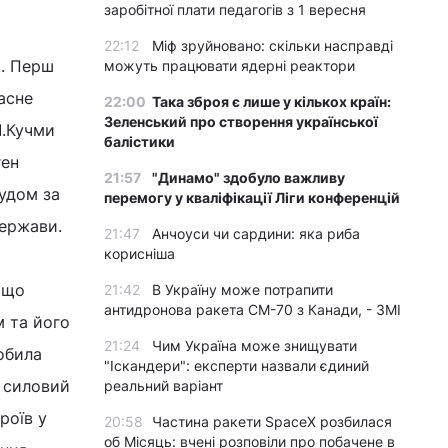
заробітної плати педагогів з 1 вересня
22:12
Міф зруйновано: скільки насправді
і. Перш
можуть працювати ядерні реактори
асне
22:00
Така зброя є лише у кількох країн:
Зеленський про створення української
Л.Кучми
балістики
ген
21:57
"Динамо" здобуло важливу
судом за
перемогу у кваліфікації Ліги конференцій
держави.
21:47
Анчоуси чи сардини: яка риба
корисніша
 що
21:42
В Україну може потрапити
антидронова ракета CM-70 з Канади, - ЗМІ
м та його
21:24
Чим Україна може знищувати
обила
"Іскандери": експерти назвали єдиний
а силовий
реальний варіант
роїв у
20:58
Частина ракети SpaceX розбилася
об Місяць: вчені розповіли про побачене в