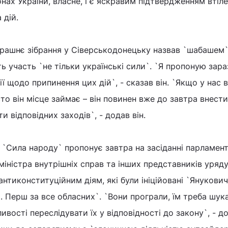
онах України, власне, і є яскравим підтвердженням втіл
 дій.
орашнє зібрання у Сіверськодонецьку назвав `шабашем` 
ь участь `не тільки українські сили`. `Я пропоную зара
ї щодо припинення цих дій`, - сказав він. `Якщо у нас 
то він місце займає – він повинен вже до завтра внести
ити відповідних заходів`, - додав він.
я `Сила народу` пропонує завтра на засіданні парламен
міністра внутрішніх справ та інших представників уряд
тиконституційним діям, які були ініційовані `Янукович
й. Перш за все обласних`. `Вони програли, їм треба шук
ивості переслідувати їх у відповідності до закону`, - до