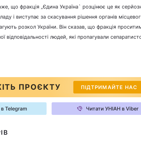
аже, що фракція „Єдина Україна` розцінює це як серйоз
ладу і виступає за скасування рішення органів місцево
агують розкол України. Він сказав, що фракція просити
ої відповідальності людей, які пропагували сепаратистс
ІТЬ ПРОЄКТУ
ПІДТРИМАЙТЕ НАС
 в Telegram
Читати УНІАН в Viber
ІВ