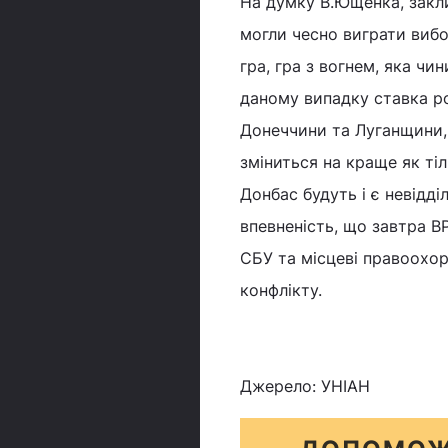
На думку В.Ющенка, закли
могли чесно виграти вибо
гра, гра з вогнем, яка чин
даному випадку ставка р
Донеччини та Луганщини, 
зміниться на краще як ті
Донбас будуть і є невідд
впевненість, що завтра ВР
СБУ та місцеві правоохор
конфлікту.
Джерело: УНІАН