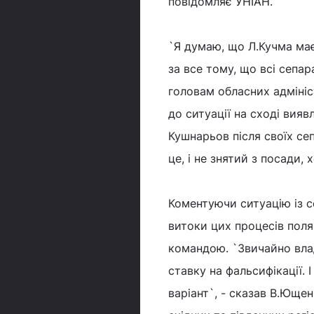
повідомляє УНІАН.
`Я думаю, що Л.Кучма має
за все тому, що всі сепар
головам обласних адмініс
до ситуації на сході вия
Кушнарьов після своїх се
це, і не знятий з посади,
Коментуючи ситуацію із 
витоки цих процесів поля
командою. `Звичайно влад
ставку на фальсифікації.
варіант`, - сказав В.Юще