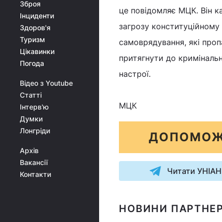
Зброя
це повідомляє МЦК. Він к
Інциденти
загрозу конституційному 
Здоров'я
Туризм
самоврядування, які проп
Цікавинки
притягнути до кримінальн
Погода
настрої.
Відео з Youtube
Статті
МЦК
Інтерв'ю
Думки
Лонгріди
ДОПОМОЖ
Архів
Вакансії
Читати УНІАН
Контакти
НОВИНИ ПАРТНЕР