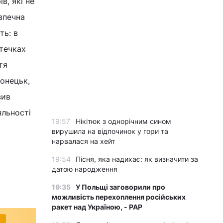
в, які не
зпечна
ть: в
течках
тя
Донецьк,
вив
яльності
19:57
Нікітюк з однорічним сином
вирушила на відпочинок у гори та
нарвалася на хейт
19:54
Пісня, яка надихає: як визначити за
датою народження
19:35
У Польщі заговорили про
можливість перехоплення російських
ракет над Україною, - PAP