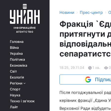
›
›
Новини
Прес-центр
О
Фракція `Єд
ІНФОРМАЦІЙНЕ
притягнути 
АГЕНТСТВО
відповідальн
Головна
Війна
сепаратистс
Україна
Політика
Економіка
18:25, 29.11.04
1 хв.
0
Світ
Екологія
Підпиш
Регіони
Спорт
Після погоджувальної рад
Наука
керівник фракції „Єдина 
Техно і зв'язок
Лайт
Верховної Ради відбудетьс