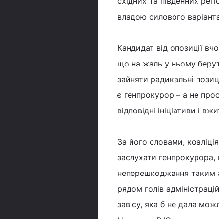
східних та південних регі
владою силового варіанта
Кандидат від опозиції вч
що на жаль у ньому берут
зайняти радикальні позиці
є генпрокурор – а не прос
відповідні ініціативи і вж
За його словами, коаліці
заслухати генпрокурора, 
неперешкоджання таким ан
рядом голів адміністраці
завісу, яка б не дала можл