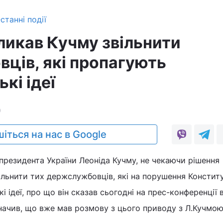
станні події
икав Кучму звільнити
ців, які пропагують
кі ідеї
0
іться на нас в Google
резидента України Леоніда Кучму, не чекаючи рішення
ільнити тих держслужбовців, які на порушення Конститу
 ідеї, про що він сказав сьогодні на прес-конференції в
ачив, що вже мав розмову з цього приводу з Л.Кучмою