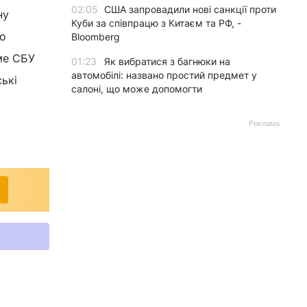
02:05
США запровадили нові санкції проти
ну
Куби за співпрацю з Китаєм та РФ, -
го
Bloomberg
ме СБУ
01:23
Як вибратися з багнюки на
автомобілі: названо простий предмет у
ькі
салоні, що може допомогти
Реклама