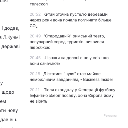
ення
телескоп
20:52
Китай оточив пустелю деревами:
через роки вона почала поглинати більше
CO₂
і додав,
20:49
"Стародавній" римський театр,
з Л.Кучмі
популярний серед туристів, виявився
в державі
підробкою
20:45
Ці знаки на долоні є не у всіх: що
вони означають
20:18
Дістатися "нуля" стає майже
неможливим завданням, - Business Insider
ту
20:11
Після скандалу у Федерації футболу
у щодо
Інфантіно зберіг посаду, хоча Європа йому
ем і
не вірить
ати нову
Реклама
дав він.