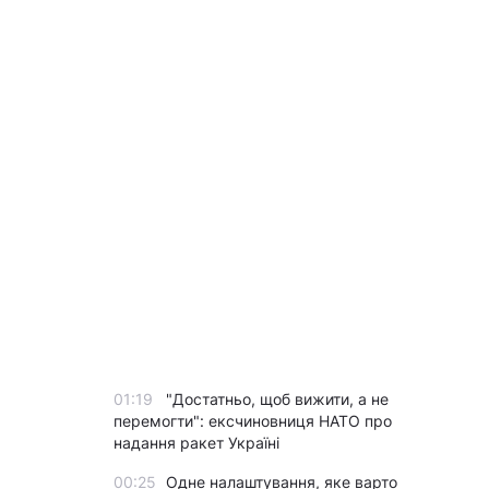
01:19
"Достатньо, щоб вижити, а не
перемогти": ексчиновниця НАТО про
надання ракет Україні
00:25
Одне налаштування, яке варто