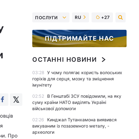
RU
+27
ПОСЛУГИ
У
ПІДТРИМАЙТЕ НАС
и
ОСТАННІ НОВИНИ
03:28
У чому полягає користь волоських
горіхів для серця, мозку та зміцнення
імунітету
02:52
В Генштабі ЗСУ повідомили, на яку
суму країни НАТО виділять Україні
військової допомоги
овців
02:26
Кинджал Тутанхамона виявився
ня
викуваним із позаземного металу, -
археологи
ни. Про