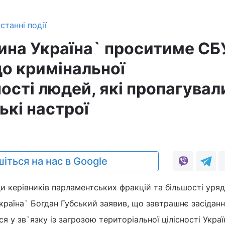
станні події
ина Україна` проситиме СБ
до кримінальної
ості людей, які пропагувал
ькі настрої
іться на нас в Google
и керівників парламентських фракцій та більшості уряд
Україна` Богдан Губський заявив, що завтрашнє засідан
я у зв`язку із загрозою територіальної цілісності Украї