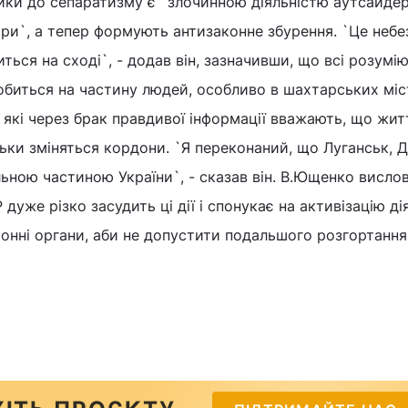
ки до сепаратизму є `злочинною діяльністю аутсайдері
ри`, а тепер формують антизаконне збурення. `Це небе
иться на сході`, - додав він, зазначивши, що всі розумію
обиться на частину людей, особливо в шахтарських міс
які через брак правдивої інформації вважають, що жит
льки зміняться кордони. `Я переконаний, що Луганськ, 
ільною частиною України`, - сказав він. В.Ющенко висло
 дуже різко засудить ці дії і спонукає на активізацію ді
онні органи, аби не допустити подальшого розгортання