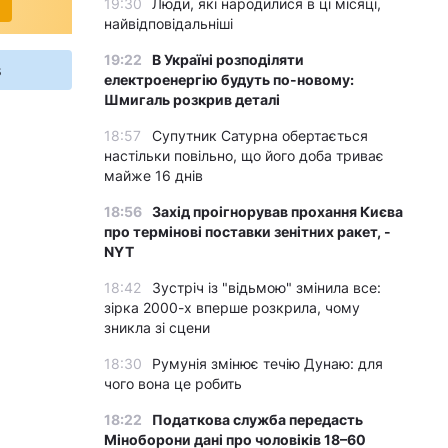
19:30
Люди, які народилися в ці місяці,
найвідповідальніші
19:22
В Україні розподіляти
s
електроенергію будуть по-новому:
Шмигаль розкрив деталі
18:57
Супутник Сатурна обертається
настільки повільно, що його доба триває
майже 16 днів
18:56
Захід проігнорував прохання Києва
про термінові поставки зенітних ракет, -
NYT
18:42
Зустріч із "відьмою" змінила все:
зірка 2000-х вперше розкрила, чому
зникла зі сцени
18:30
Румунія змінює течію Дунаю: для
чого вона це робить
18:22
Податкова служба передасть
Міноборони дані про чоловіків 18–60