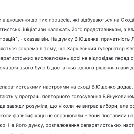
 відношення до тих процесів, які відбуваються на Сход
атистські ініціативи належать його представникам, а вл
трацій`, - сказав він. На думку В.Ющенка, причетність 
вляється зокрема в тому, що Харківський губернатор Єв
паратистських висловлювань досі не відповідає перед 
 хоча для цього було б достатньо одного рішення глави 
сепаратистськими настроями на сході В.Ющенко додав,
гають у програші повторного голосування В.Януковиче
а завжди розуміла, що ніколи не виграє вибори, але р
 І коли фальсифікації не спрацювали – вони поставили н
нко. На його думку, розпалювання сепаратистських наст