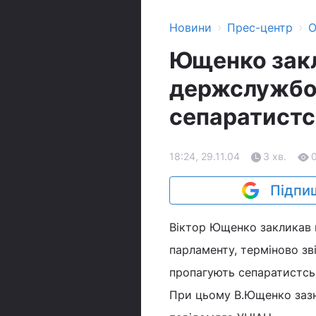
›
›
Новини
Прес-центр
О
Ющенко закл
держслужбов
сепаратистсь
18:24, 29.11.04
3 хв.
Підпиш
Віктор Ющенко закликав п
парламенту, терміново зв
пропагують сепаратистські
При цьому В.Ющенко зазн