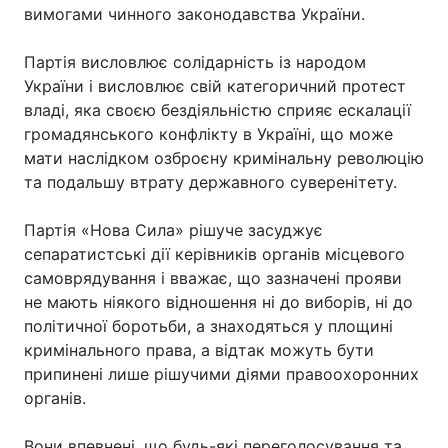
вимогами чинного законодавства України.
Партія висловлює солідарність із народом
України і висловлює свій категоричний протест
владі, яка своєю бездіяльністю сприяє ескалації
громадянського конфлікту в Україні, що може
мати наслідком озброєну кримінальну революцію
та подальшу втрату державного суверенітету.
Партія «Нова Сила» рішуче засуджує
сепаратистські дії керівників органів місцевого
самоврядування і вважає, що зазначені прояви
не мають ніякого відношення ні до виборів, ні до
політичної боротьби, а знаходяться у площині
кримінального права, а відтак можуть бути
припинені лише рішучими діями правоохоронних
органів.
Вони впевнені, що будь-які переголосування та