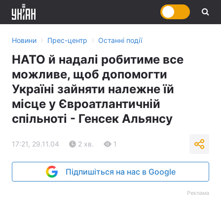
›
›
Новини
Прес-центр
Останні події
НАТО й надалі робитиме все
можливе, щоб допомогти
Україні зайняти належне їй
місце у Євроатлантичній
спільноті - Генсек Альянсу
17:21, 29.11.04
2 хв.
1
Підпишіться на нас в Google
Реклама