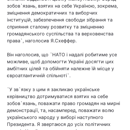
зобов`язань, взятих на себе Україною, зокрема,
Лонгріди
зміцнення демократичних та виборчих
інституцій, забезпечення свободи зібрання та
сприяння сталому розвитку та зміцненню
Відео з Youtube
Статті
громадянського суспільства та верховенства
Інтерв'ю
Думки
права`, наголосив Я.Схеффер.
Архів
Вакансії
Він наголосив, що `НАТО і надалі робитиме усе
можливе, щоб допомогти Україні досягти цих
Контакти
амбітних цілей та обійняти належне їй місце у
євроатлантичній спільноті`.
Послуги
`У зв`язку з цим я закликаю українське
керівництво дотримуватися взятих на себе
зобов`язань, поважати право громадян на мирні
демонстрації, та, насамперед, поважати волю
українського народу у виборі наступного
Президента. Я звертаюся до усіх політичних