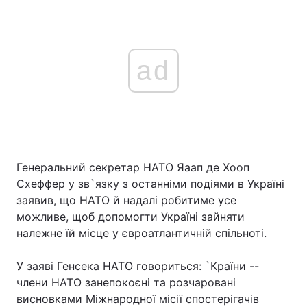
ad
Генеральний секретар НАТО Яаап де Хооп
Схеффер у зв`язку з останніми подіями в Україні
заявив, що НАТО й надалі робитиме усе
можливе, щоб допомогти Україні зайняти
належне їй місце у євроатлантичній спільноті.
У заяві Генсека НАТО говориться: `Країни --
члени НАТО занепокоєні та розчаровані
висновками Міжнародної місії спостерігачів