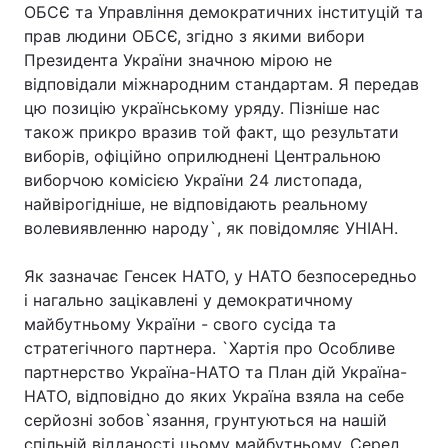
ОБСЄ та Управління демократичних інституцій та
прав людини ОБСЄ, згідно з якими вибори
Президента України значною мірою не
відповідали міжнародним стандартам. Я передав
Головна
Війна
цю позицію українському уряду. Пізніше нас
Україна
Політика
також прикро вразив той факт, що результати
виборів, офіційно оприлюднені Центральною
Економіка
Світ
виборчою комісією України 24 листопада,
найвірогідніше, не відповідають реальному
Спорт
Наука
волевиявленню народу`, як повідомляє УНІАН.
Техно і зв'язок
Лайт
Як зазначає Генсек НАТО, у НАТО безпосередньо
і нагально зацікавлені у демократичному
Зброя
Інциденти
майбутньому України - свого сусіда та
стратегічного партнера. `Хартія про Особливе
Здоров'я
Туризм
партнерство Україна-НАТО та План дій Україна-
Цікавинки
Погода
НАТО, відповідно до яких Україна взяла на себе
серйозні зобов`язання, грунтуються на нашій
Екологія
Регіони
спільній відданості цьому майбутньому. Серед