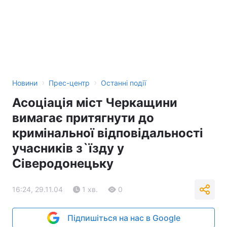
Тема оформлення
›
›
Новини
Прес-центр
Останні події
Асоціація міст Черкащини
вимагає притягнути до
кримінальної відповідальності
учасників з`їзду у
Сіверодонецьку
16:24, 29.11.04
1 хв.
0
Підпишіться на нас в Google