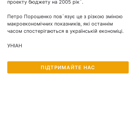
проекту бюджету на 2005 рік`.
Петро Порошенко пов`язує це з різкою зміною
макроекономічних показників, які останнім
Головна
Війна
часом спостерігаються в українській економіці.
Україна
Політика
УНІАН
Економіка
Світ
Спорт
Наука
ПІДТРИМАЙТЕ НАС
Техно і зв'язок
Лайт
Зброя
Інциденти
Здоров'я
Туризм
Цікавинки
Погода
Екологія
Регіони