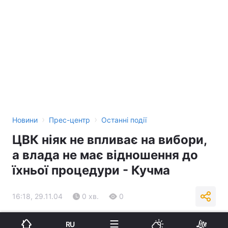
›
›
Новини
Прес-центр
Останні події
ЦВК ніяк не впливає на вибори,
а влада не має відношення до
їхньої процедури - Кучма
16:18, 29.11.04
0 хв.
0
Підпишіться на нас в Google
RU