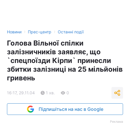
Тема оформлення
›
›
Новини
Прес-центр
Останні події
Голова Вільної спілки
залізничників заявляє, що
`спецпоїзди Кірпи` принесли
збитки залізниці на 25 мільйонів
гривень
16:17, 29.11.04
1 хв.
0
Підпишіться на нас в Google
Реклама