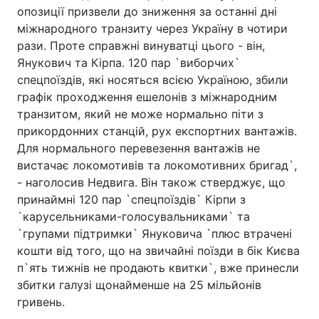
опозиції призвели до зниження за останні дні
міжнародного транзиту через Україну в чотири
рази. Проте справжні винуватці цього - він,
Янукович та Кірпа. 120 пар `виборчих`
спецпоїздів, які носяться всією Україною, збили
графік проходження ешелонів з міжнародним
транзитом, який не може нормально піти з
прикордонних станцій, рух експортних вантажів.
Для нормального перевезення вантажів не
вистачає локомотивів та локомотивних бригад`,
- наголосив Недвига. Він також стверджує, що
принаймні 120 пар `спецпоїздів` Кірпи з
`карусельниками-голосувальниками` та
`групами підтримки` Януковича `плюс втрачені
кошти від того, що на звичайні поїзди в бік Києва
п`ять тижнів не продають квитки`, вже принесли
збитки галузі щонайменше на 25 мільйонів
гривень.