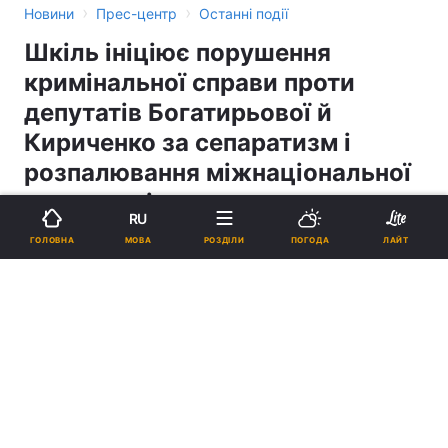
›
›
Новини
Прес-центр
Останні події
Шкіль ініціює порушення
кримінальної справи проти
депутатів Богатирьової й
Кириченко за сепаратизм і
розпалювання міжнаціональної
ворожнечі
RU
МОВА
ГОЛОВНА
РОЗДІЛИ
ПОГОДА
ЛАЙТ
16:04, 29.11.04
1 хв.
0
Підпишіться на нас в Google
Реклама