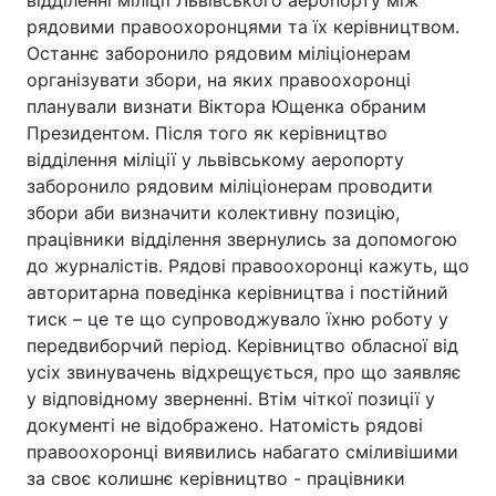
відділенні міліції Львівського аеропорту між
рядовими правоохоронцями та їх керівництвом.
Останнє заборонило рядовим міліціонерам
організувати збори, на яких правоохоронці
Головна
Війна
планували визнати Віктора Ющенка обраним
Президентом. Після того як керівництво
Україна
Політика
відділення міліції у львівському аеропорту
заборонило рядовим міліціонерам проводити
Економіка
Світ
збори аби визначити колективну позицію,
працівники відділення звернулись за допомогою
Спорт
Наука
до журналістів. Рядові правоохоронці кажуть, що
Техно і зв'язок
Лайт
авторитарна поведінка керівництва і постійний
тиск – це те що супроводжувало їхню роботу у
Зброя
Інциденти
передвиборчий період. Керівництво обласної від
усіх звинувачень відхрещується, про що заявляє
Здоров'я
Туризм
у відповідному зверненні. Втім чіткої позиції у
документі не відображено. Натомість рядові
Цікавинки
Погода
правоохоронці виявились набагато сміливішими
за своє колишнє керівництво - працівники
Екологія
Регіони