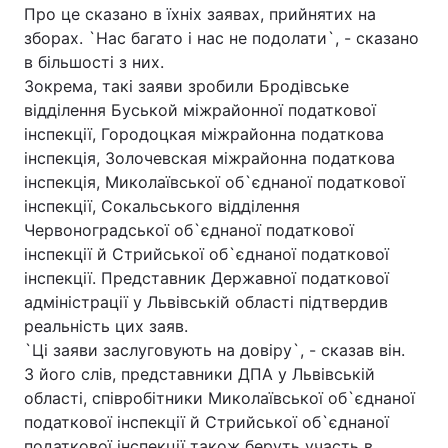
Про це сказано в їхніх заявах, прийнятих на
зборах. `Нас багато і нас не подолати`, - сказано
в більшості з них.
Зокрема, такі заяви зробили Бродівське
відділення Буськой міжрайонної податкової
інспекції, Городоцкая міжрайонна податкова
інспекція, Золочевская міжрайонна податкова
інспекція, Миколаївської об`єднаної податкової
інспекції, Сокальського відділення
Червоноградської об`єднаної податкової
інспекції й Стрийської об`єднаної податкової
інспекції. Представник Державної податкової
адміністрації у Львівській області підтвердив
реальність цих заяв.
`Ці заяви заслуговують на довіру`, - сказав він.
З його слів, представники ДПА у Львівській
області, співробітники Миколаївської об`єднаної
податкової інспекції й Стрийської об`єднаної
податкової інспекції також беруть участь в