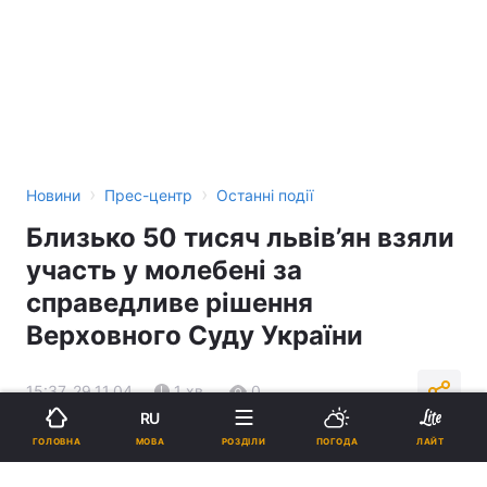
›
›
Новини
Прес-центр
Останні події
Близько 50 тисяч львів’ян взяли
участь у молебені за
справедливе рішення
Верховного Суду України
15:37, 29.11.04
1 хв.
0
RU
МОВА
ГОЛОВНА
РОЗДІЛИ
ПОГОДА
ЛАЙТ
Підпишіться на нас в Google