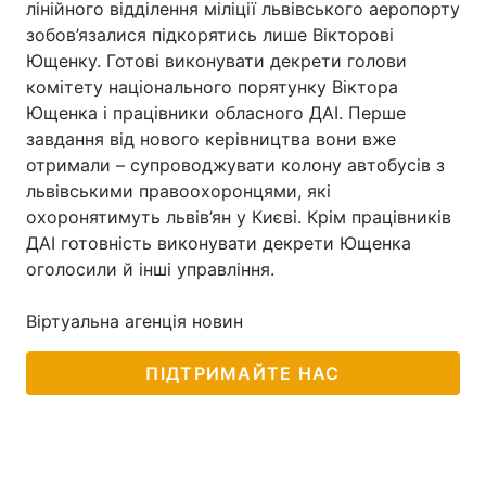
лінійного відділення міліції львівського аеропорту
зобов’язалися підкорятись лише Вікторові
Лонгріди
Ющенку. Готові виконувати декрети голови
комітету національного порятунку Віктора
Відео з Youtube
Статті
Ющенка і працівники обласного ДАІ. Перше
завдання від нового керівництва вони вже
Інтерв'ю
Думки
отримали – супроводжувати колону автобусів з
львівськими правоохоронцями, які
Архів
Вакансії
охоронятимуть львів’ян у Києві. Крім працівників
ДАІ готовність виконувати декрети Ющенка
Контакти
оголосили й інші управління.
Послуги
Віртуальна агенція новин
ПІДТРИМАЙТЕ НАС