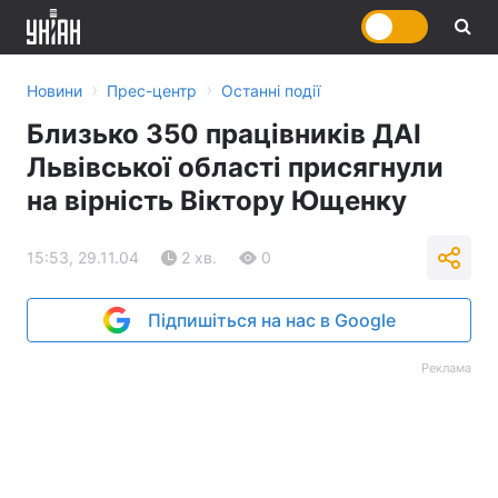
›
›
Новини
Прес-центр
Останні події
Близько 350 працівників ДАІ
Львівської області присягнули
на вірність Віктору Ющенку
15:53, 29.11.04
2 хв.
0
Підпишіться на нас в Google
Реклама