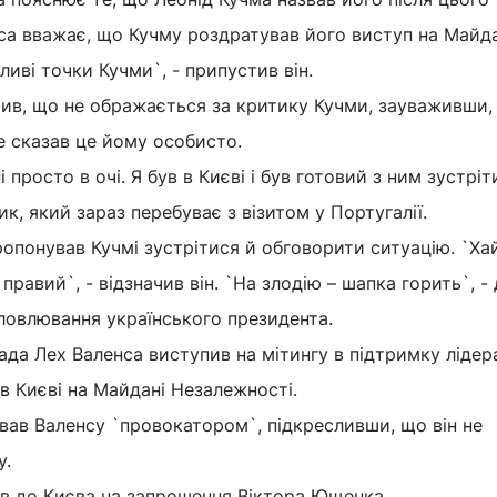
са вважає, що Кучму роздратував його виступ на Майда
ливі точки Кучми`, - припустив він.
чив, що не ображається за критику Кучми, зауваживши,
е сказав це йому особисто.
і просто в очі. Я був в Києві і був готовий з ним зустріт
к, який зараз перебуває з візитом у Португалії.
ропонував Кучмі зустрітися й обговорити ситуацію. `Хай
правий`, - відзначив він. `На злодію – шапка горить`, -
ловлювання українського президента.
да Лех Валенса виступив на мітингу в підтримку лідер
в Києві на Майдані Незалежності.
вав Валенсу `провокатором`, підкресливши, що він не
у.
ав до Києва на запрошення Віктора Ющенка.