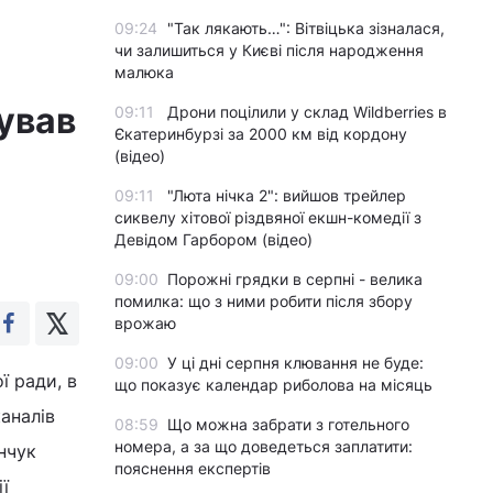
09:24
"Так лякають…": Вітвіцька зізналася,
чи залишиться у Києві після народження
малюка
ував
09:11
Дрони поцілили у склад Wildberries в
Єкатеринбурзі за 2000 км від кордону
(відео)
09:11
"Люта нічка 2": вийшов трейлер
сиквелу хітової різдвяної екшн-комедії з
Девідом Гарбором (відео)
09:00
Порожні грядки в серпні - велика
помилка: що з ними робити після збору
врожаю
09:00
У ці дні серпня клювання не буде:
ї ради, в
що показує календар риболова на місяць
аналів
08:59
Що можна забрати з готельного
номера, а за що доведеться заплатити:
нчук
пояснення експертів
ї