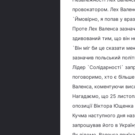
провокатором. Лех Вален
`Ймовірно, я попав у враз
Проте Лех Валенса зазна
здивований тим, що він н
`Він міг би це сказати мен
зазначив польський політи
Лідер `Солідарності` зап
поговоримо, хто є більше 
Валенса, коментуючи вис
Нагадаємо, що 25 листопа
опозиції Віктора Ющенка 
Кучма наступного дня наз
запрошував його в Україн
Як відомо, Валенса приїх