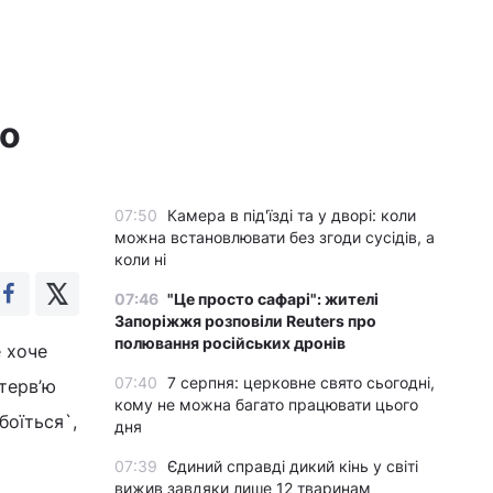
ро
07:50
Камера в під'їзді та у дворі: коли
можна встановлювати без згоди сусідів, а
коли ні
07:46
"Це просто сафарі": жителі
Запоріжжя розповіли Reuters про
полювання російських дронів
е хоче
07:40
7 серпня: церковне свято сьогодні,
терв’ю
кому не можна багато працювати цього
боїться`,
дня
07:39
Єдиний справді дикий кінь у світі
вижив завдяки лише 12 тваринам