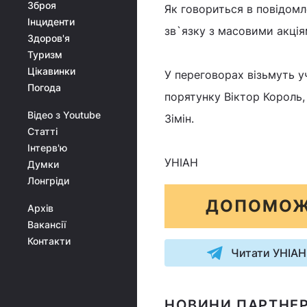
Зброя
Як говориться в повідомл
Інциденти
зв`язку з масовими акція
Здоров'я
Туризм
Цікавинки
У переговорах візьмуть у
Погода
порятунку Віктор Король
Відео з Youtube
Зімін.
Статті
Інтерв'ю
УНІАН
Думки
Лонгріди
ДОПОМОЖ
Архів
Вакансії
Контакти
Читати УНІАН
НОВИНИ ПАРТНЕР