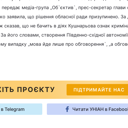
передає медіа-група „Об`єктив`, прес-секретар глави 
нко заявила, що рішення обласної ради призупинено. За
ж сказав, що не бачить в діях Кушнарьова ознак кримін
 За його словами, створення Південно-східної автономії
ому випадку „мова йде лише про обговорення`, „а обго
ІТЬ ПРОЄКТУ
ПІДТРИМАЙТЕ НАС
 в Telegram
Читати УНІАН в Faceboo