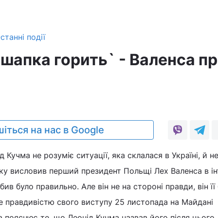
станні події
 шапка горить` - Валенса п
іться на нас в Google
 Кучма не розуміє ситуації, яка склалася в Україні, й н
ку висловив перший президент Польщі Лех Валенса в ін
ив було правильно. Але він не на стороні правди, він її 
е правдивістю свого виступу 25 листопада на Майдані
 пояснює те, що Леонід Кучма назвав його після цього