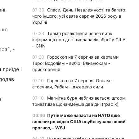
ні.
07:30
Спаси, День Незалежності та багато
чого іншого: усі свята серпня 2026 року в
Україні
 що
07:23
Трамп розлютився через витік
інформації про дефіцит запасів зброї у США,
– CNN
ися`, -
07:20
Гороскоп на 7 серпня за картами
Таро: Водоліям - вибір, Близнюкам -
 приїде і
прискорення
 додав
07:10
Гороскоп на 7 серпня: Овнам –
стосунки, Рибам – джерело сили
07:10
Магнітна буря наближається: шторм
а
триватиме щонайменше два дні (графік)
06:46
Путін може напасти на НАТО вже
восени: розвідка США опублікувала новий
прогноз, – WSJ
06:37
Чи впливає глобальне потепління на