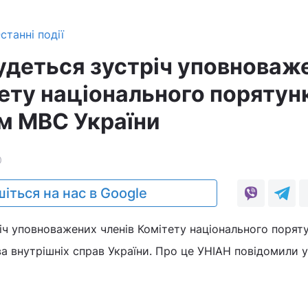
станні події
будеться зустріч уповноваж
ету національного порятун
м МВС України
0
іться на нас в Google
річ уповноважених членів Комітету національного поряту
а внутрішніх справ України. Про це УНІАН повідомили у