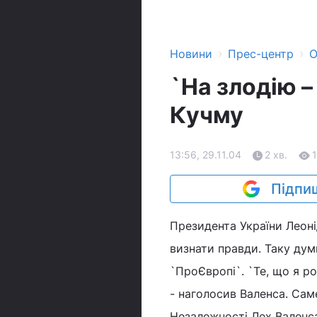
›
›
Новини
Прес-центр
О
`На злодію –
Кучму
13:56, 29.11.04
2 хв.
1
Підпиш
Президента України Леонід
визнати правди. Таку дум
`ПроЄвропі`. `Те, що я роб
- наголосив Валенса. Сам
Незалежності Лех Валенса