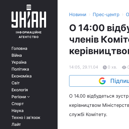
›
›
Новини
Прес-центр
О
О 14:00 від
ІНФОРМАЦІЙНЕ
членів Коміт
АГЕНТСТВО
керівництво
Головна
Війна
Україна
14:05, 29.11.04
0 хв.
Політика
Економіка
Підпиш
Світ
Екологія
О 14.00 відбудеться зуст
Регіони
Спорт
керівництвом Міністерств
Наука
службі Комітету.
Техно і зв'язок
Лайт