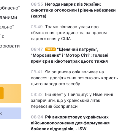
08:55
Негода накриє пів України:
обласної
синоптики оголосили І рівень небезпеки
(карта)
 даними
альної
08:49
Трамп підписав укази про
обмеження громадянства за правом
 є
народження у США
ворювати
08:47
"Щенячий патруль",
УНІАН
"Морозивник" і "Мотор Сіті": головні
прем'єри в кінотеатрах цього тижня
08:41
Як рицинова олія впливає на
волосся: дослідження пояснюють користь
цього народного засобу
08:32
Інцидент у Лейпцигу: у Німеччині
заперечили, що український літак
перевозив боєприпаси
k
08:24
РФ використовує українських
військовополонених для формування
бойових підрозділів, - ISW