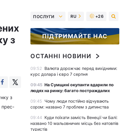
RU
+26
ПОСЛУГИ
ених
ПІДТРИМАЙТЕ НАС
ку з
ОСТАННІ НОВИНИ
09:52
Валюта дорожчає перед вихідними:
курс долара і євро 7 серпня
09:45
На Сумщині окупанти вдарили по
людях на ринку: багато постраждалих
нку з
09:45
Чому люди постійно відчувають
 прес-
сором: названо 7 проблем з дитинства
09:44
Куди поїхати замість Венеції чи Балі:
названо 10 мальовничих місць без натовпів
туристів