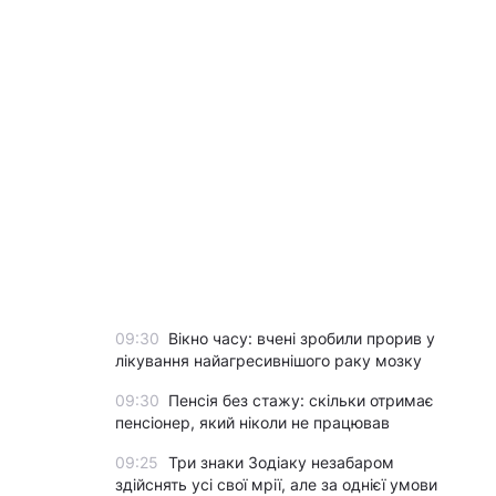
09:30
Вікно часу: вчені зробили прорив у
лікування найагресивнішого раку мозку
09:30
Пенсія без стажу: скільки отримає
пенсіонер, який ніколи не працював
09:25
Три знаки Зодіаку незабаром
здійснять усі свої мрії, але за однієї умови