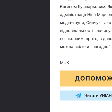
Євгеном Кушнарьовим. Як 
адміністрації Ніна Марче
медіа-групи, Синчук тако
відповідальності злочину.
незаконним, проте, в дан
можна скільки завгодно`.
МЦК
ДОПОМОЖ
Читати УНІАН