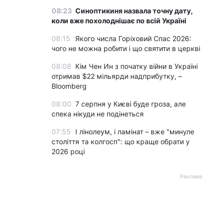
08:23
Синоптикиня назвала точну дату,
коли вже похолоднішає по всій Україні
08:15
Якого числа Горіховий Спас 2026:
чого не можна робити і що святити в церкві
08:08
Кім Чен Ин з початку війни в Україні
отримав $22 мільярди надприбутку, –
Bloomberg
08:00
7 серпня у Києві буде гроза, але
спека нікуди не подінеться
07:55
І лінолеум, і ламінат – вже "минуле
століття та колгосп": що краще обрати у
2026 році
Реклама