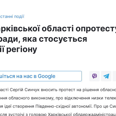
станні події
рківської області опротест
ради, яка стосується
ї регіону
0
іться на нас в Google
асті Сергій Синчук вносить протест на рішення обласно
ння обласного виконкому, про відключення низки телек
я ідеї створення Південно-східної автономії. Про це Си
сля зустрічі з головою Харківської облдержадміністраці