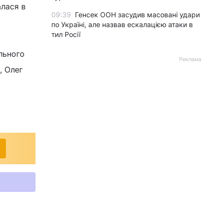
алася в
09:39
Генсек ООН засудив масовані удари
по Україні, але назвав ескалацією атаки в
тил Росії
льного
Реклама
, Олег