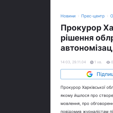
›
›
Новини
Прес-центр
О
Прокурор Ха
рішення обл
автономізаці
14:03, 29.11.04
1 хв.
Підпиш
Прокурор Харківської обл
якому йшлося про створе
мовлення, про обговоренн
повідомив журналістам пі