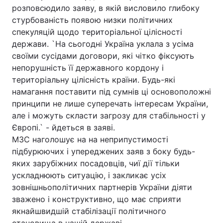
розповсюдило заяву, в якій висловило глибоку
стурбованість появою низки політичних
спекуляцій щодо територіальної цілісності
держави. `На сьогодні Україна уклала з усіма
своїми сусідами договори, які чітко фіксують
непорушність її державного кордону і
територіальну цілісність країни. Будь-які
намагання поставити під сумнів ці основоположні
принципи не лише суперечать інтересам України,
але і можуть скласти загрозу для стабільності у
Європі.` - йдеться в заяві.
МЗС наголошує на на неприпустимості
підбурюючих і упереджених заяв з боку будь-
яких зарубіжних посадовців, чиї дії тільки
ускладнюють ситуацію, і закликає усіх
зовнішньополітичних партнерів України діяти
зважено і конструктивно, що має сприяти
якнайшвидшій стабілізації політичного