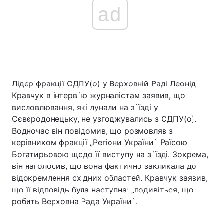
ad
Лідер фракції СДПУ(о) у Верховній Раді Леонід
Кравчук в інтерв`ю журналістам заявив, що
висловлювання, які лунали на з`їзді у
Сєвєродонецьку, не узгоджувались з СДПУ(о).
Водночас він повідомив, що розмовляв з
керівником фракції „Регіони України` Раїсою
Богатирьовою щодо її виступу на з`їзді. Зокрема,
він наголосив, що вона фактично закликала до
відокремлення східних областей. Кравчук заявив,
що її відповідь була наступна: „подивіться, що
робить Верховна Рада України`.