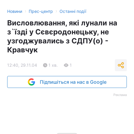
›
›
Новини
Прес-центр
Останні події
Висловлювання, які лунали на
з`їзді у Сєвєродонецьку, не
узгоджувались з СДПУ(о) -
Кравчук
12:40, 29.11.04
1 хв.
1
Підпишіться на нас в Google
Реклама