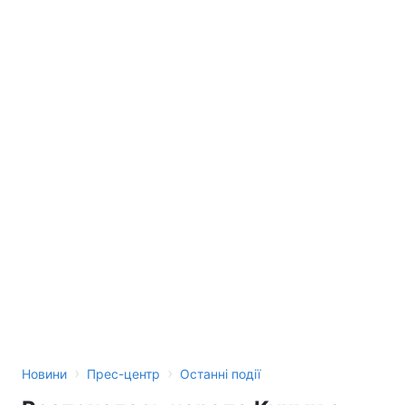
Лонгріди
Відео з Youtube
Статті
Інтерв'ю
Думки
Архів
Вакансії
Контакти
Послуги
›
›
Новини
Прес-центр
Останні події