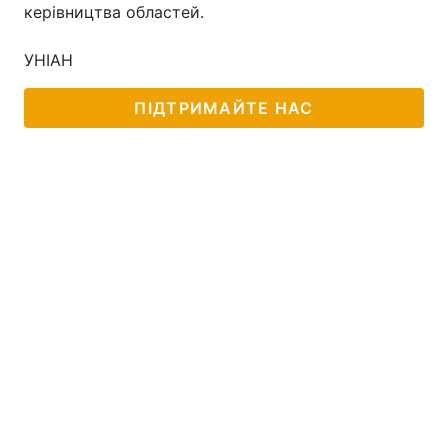
керівництва областей.
УНІАН
Головна
Війна
ПІДТРИМАЙТЕ НАС
Україна
Політика
Економіка
Світ
Спорт
Наука
Техно і зв'язок
Лайт
Зброя
Інциденти
Здоров'я
Туризм
Цікавинки
Погода
Екологія
Регіони