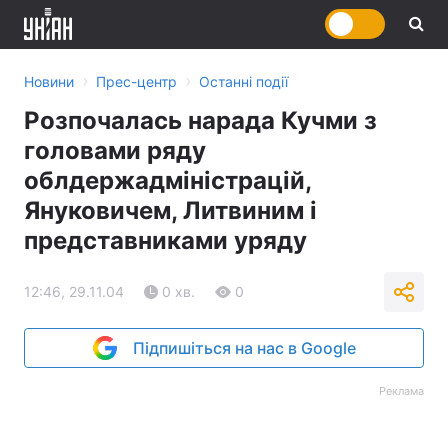
›
›
Новини
Прес-центр
Останні події
Розпочалась нарада Кучми з
головами ряду
облдержадміністрацій,
Януковичем, Литвиним і
представниками уряду
12:46, 29.11.04
0 хв.
0
Підпишіться на нас в Google
Реклама