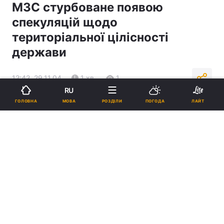
МЗС стурбоване появою
спекуляцій щодо
територіальної цілісності
держави
12:42, 29.11.04
1 хв.
1
RU
МОВА
ГОЛОВНА
РОЗДІЛИ
ПОГОДА
ЛАЙТ
Підпишіться на нас в Google
Реклама
ad