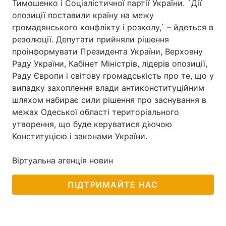
Тимошенко і Соціалістичної партії України. `Дії
опозиції поставили країну на межу
громадянського конфлікту і розколу,` – йдеться в
резолюції. Депутати прийняли рішення
Головна
Війна
проінформувати Президента України, Верховну
Раду України, Кабінет Міністрів, лідерів опозиції,
Україна
Політика
Раду Європи і світову громадськість про те, що у
випадку захоплення влади антиконституційним
Економіка
Світ
шляхом набирає сили рішення про заснування в
Спорт
Наука
межах Одеської області територіального
утворення, що буде керуватися діючою
Техно і зв'язок
Лайт
Конституцією і законами України.
Зброя
Інциденти
Віртуальна агенція новин
Здоров'я
Туризм
ПІДТРИМАЙТЕ НАС
Цікавинки
Погода
Екологія
Регіони