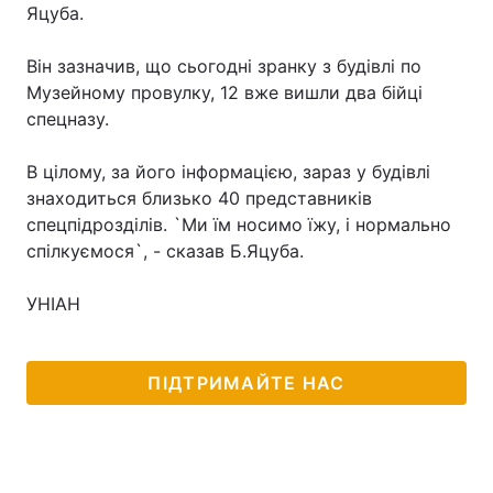
Яцуба.
Він зазначив, що сьогодні зранку з будівлі по
Музейному провулку, 12 вже вишли два бійці
Головна
Війна
спецназу.
Україна
Політика
В цілому, за його інформацією, зараз у будівлі
Економіка
Світ
знаходиться близько 40 представників
спецпідрозділів. `Ми їм носимо їжу, і нормально
Спорт
Наука
спілкуємося`, - сказав Б.Яцуба.
Техно і зв'язок
Лайт
УНІАН
Зброя
Інциденти
ПІДТРИМАЙТЕ НАС
Здоров'я
Туризм
Цікавинки
Погода
Екологія
Регіони