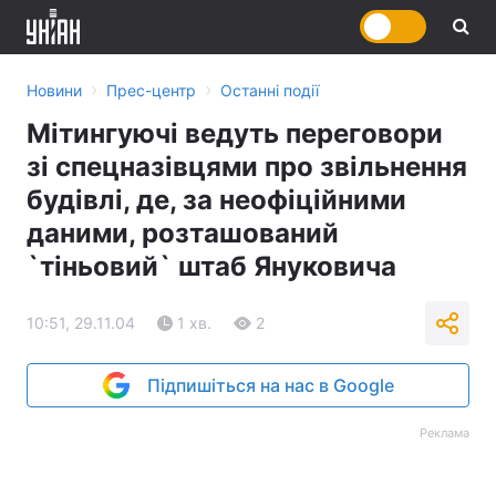
›
›
Новини
Прес-центр
Останні події
Мітингуючі ведуть переговори
зі спецназівцями про звільнення
будівлі, де, за неофіційними
даними, розташований
`тіньовий` штаб Януковича
10:51, 29.11.04
1 хв.
2
Підпишіться на нас в Google
Реклама