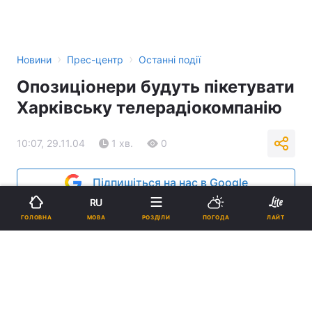
›
›
Новини
Прес-центр
Останні події
Опозиціонери будуть пікетувати
Харківську телерадіокомпанію
10:07, 29.11.04
1 хв.
0
Підпишіться на нас в Google
RU
Реклама
МОВА
ГОЛОВНА
РОЗДІЛИ
ПОГОДА
ЛАЙТ