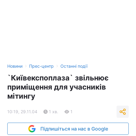
Тема оформлення
›
›
Новини
Прес-центр
Останні події
`Київекспоплаза` звільнює
приміщення для учасників
мітингу
10:19, 29.11.04
1 хв.
1
Підпишіться на нас в Google