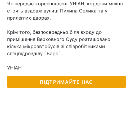
Як передає кореспондент УНІАН, кордони міліції
стоять вздовж вулиці Пилипа Орлика та у
прилеглих дворах.
Головна
Війна
Крім того, безпосередньо біля входу до
Україна
Політика
приміщення Верховного Суду розташовано
кілька мікроавтобусів зі співробітниками
Економіка
Світ
спецпідрозділу `Барс`.
Спорт
Наука
УНІАН
Техно і зв'язок
Лайт
ПІДТРИМАЙТЕ НАС
Зброя
Інциденти
Здоров'я
Туризм
Цікавинки
Погода
Екологія
Регіони