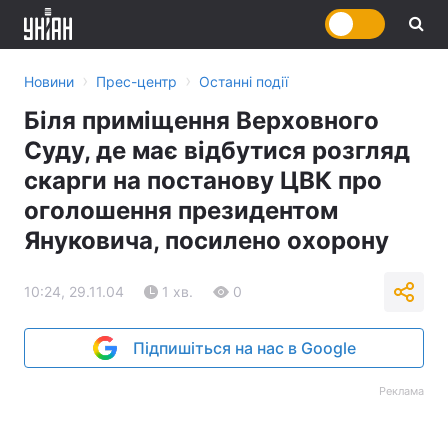
›
›
Новини
Прес-центр
Останні події
Біля приміщення Верховного
Суду, де має відбутися розгляд
скарги на постанову ЦВК про
оголошення президентом
Януковича, посилено охорону
10:24, 29.11.04
1 хв.
0
Підпишіться на нас в Google
Реклама